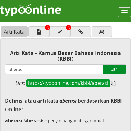
To
na
N
N
Arti Kata
Arti Kata - Kamus Besar Bahasa Indonesia
(KBBI)
Cari
Link
:
https://typoonline.com/kbbi/aberasi
Definisi atau arti kata
aberasi
berdasarkan KBBI
Online:
aberasi
/
abe·ra·si
/
n
penyimpangan dr yg normal;