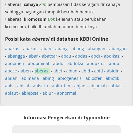
• aberasi
cahaya
Kim
pembiasan tidak seragam dr cahaya
sehingga bayangan tampak berubah bentuk;
• aberasi
kromosom
Dok
kelainan atau perubahan
kromosom, baik dl jumlah maupun bentuknya
Posisi kata
aberasi
di database KBBI Online
abakus
-
abakus
-
aban
-
abang
-
abang
-
abangan
-
abangan
-
abangga
-
abar
-
abatoar
-
abau
-
abdas
-
abdi
-
abdikasi
-
abdomen
-
abdominal
-
abdu
-
abduksi
-
abduktor
-
abdul
-
abece
-
aben
-
aberasi
-
abet
-
abian
-
abid
-
abid
-
abidin
-
abilah
-
abimana
-
abing
-
abiogenesis
-
abiosfer
-
abiotik
-
abis
-
abisal
-
abiseka
-
abiturien
-
abjad
-
abjadiah
-
ablasi
-
ablaut
-
ablepsia
-
ablur
-
abnormal
Informasi Pengecekan di Typoonline