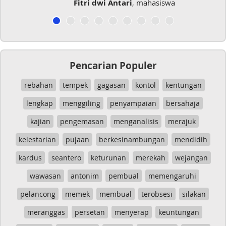
Fitri dwi Antari
, mahasiswa
Pencarian Populer
rebahan
tempek
gagasan
kontol
kentungan
lengkap
menggiling
penyampaian
bersahaja
kajian
pengemasan
menganalisis
merajuk
kelestarian
pujaan
berkesinambungan
mendidih
kardus
seantero
keturunan
merekah
wejangan
wawasan
antonim
pembual
memengaruhi
pelancong
memek
membual
terobsesi
silakan
meranggas
persetan
menyerap
keuntungan