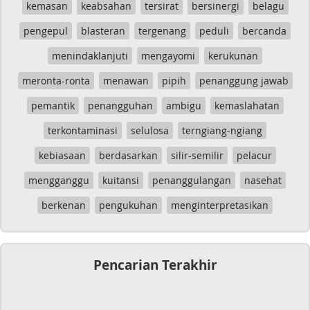
kemasan
keabsahan
tersirat
bersinergi
belagu
pengepul
blasteran
tergenang
peduli
bercanda
menindaklanjuti
mengayomi
kerukunan
meronta-ronta
menawan
pipih
penanggung jawab
pemantik
penangguhan
ambigu
kemaslahatan
terkontaminasi
selulosa
terngiang-ngiang
kebiasaan
berdasarkan
silir-semilir
pelacur
mengganggu
kuitansi
penanggulangan
nasehat
berkenan
pengukuhan
menginterpretasikan
Pencarian Terakhir