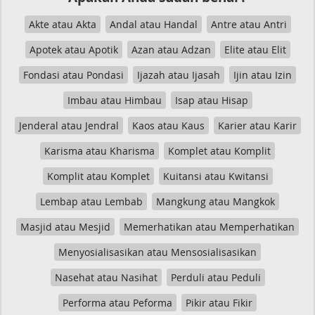
Akte atau Akta
Andal atau Handal
Antre atau Antri
Apotek atau Apotik
Azan atau Adzan
Elite atau Elit
Fondasi atau Pondasi
Ijazah atau Ijasah
Ijin atau Izin
Imbau atau Himbau
Isap atau Hisap
Jenderal atau Jendral
Kaos atau Kaus
Karier atau Karir
Karisma atau Kharisma
Komplet atau Komplit
Komplit atau Komplet
Kuitansi atau Kwitansi
Lembap atau Lembab
Mangkung atau Mangkok
Masjid atau Mesjid
Memerhatikan atau Memperhatikan
Menyosialisasikan atau Mensosialisasikan
Nasehat atau Nasihat
Perduli atau Peduli
Performa atau Peforma
Pikir atau Fikir