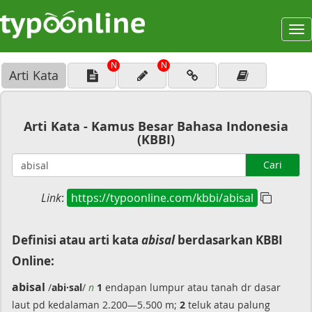
To
na
N
N
Arti Kata
Arti Kata - Kamus Besar Bahasa Indonesia
(KBBI)
Cari
Link
:
https://typoonline.com/kbbi/abisal
Definisi atau arti kata
abisal
berdasarkan KBBI
Online:
abisal
/
abi·sal
/
n
1
endapan lumpur atau tanah dr dasar
laut pd kedalaman 2.200—5.500 m;
2
teluk atau palung