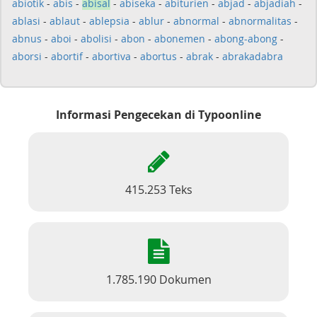
abiotik
-
abis
-
abisal
-
abiseka
-
abiturien
-
abjad
-
abjadiah
-
ablasi
-
ablaut
-
ablepsia
-
ablur
-
abnormal
-
abnormalitas
-
abnus
-
aboi
-
abolisi
-
abon
-
abonemen
-
abong-abong
-
aborsi
-
abortif
-
abortiva
-
abortus
-
abrak
-
abrakadabra
Informasi Pengecekan di Typoonline
415.253 Teks
1.785.190 Dokumen