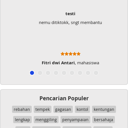
testi
nemu ditiktokk, sngt membantu
S
Fitri dwi Antari
, mahasiswa
Pencarian Populer
rebahan
tempek
gagasan
kontol
kentungan
lengkap
menggiling
penyampaian
bersahaja