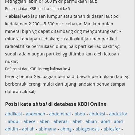
ketinggian lebih dr 600 m dr permukaan laut;
Referensi dari KBBI endap kalimat ke 5
~
abisal
Geo lapisan lumpur atau tanah di dasar laut pd
kedalaman 2.200—5.500 m; ~ cebakan Min kumpulan
mineral bijih yg dapat ditambang dng menguntungkan; ~
mineral endapan cebakan; ~ radioaktif jatuhan partikel
radioaktif ke permukaan bumi, baik partikel radioaktif yg
sudah ada maupun partikel yg ditimbulkan oleh letusan
nuklir;
Referensi dari KBBI lereng kalimat ke 4
lereng benua Geo bagian benua di bawah permukaan laut yg
berbentuk lereng, mulai dari ujung landaian benua sampai
dataran
abisal
;
Posisi kata
abisal
di database KBBI Online
abdikasi
-
abdomen
-
abdominal
-
abdu
-
abduksi
-
abduktor
-
abdul
-
abece
-
aben
-
aberasi
-
abet
-
abian
-
abid
-
abid
-
abidin
-
abilah
-
abimana
-
abing
-
abiogenesis
-
abiosfer
-