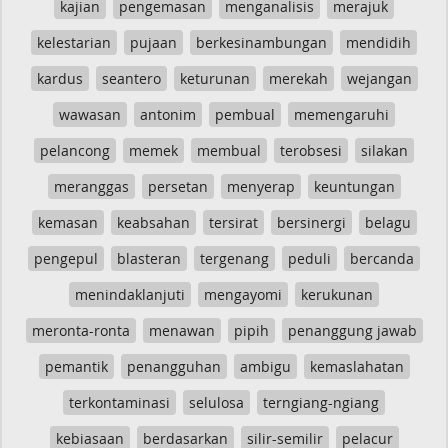
kajian
pengemasan
menganalisis
merajuk
kelestarian
pujaan
berkesinambungan
mendidih
kardus
seantero
keturunan
merekah
wejangan
wawasan
antonim
pembual
memengaruhi
pelancong
memek
membual
terobsesi
silakan
meranggas
persetan
menyerap
keuntungan
kemasan
keabsahan
tersirat
bersinergi
belagu
pengepul
blasteran
tergenang
peduli
bercanda
menindaklanjuti
mengayomi
kerukunan
meronta-ronta
menawan
pipih
penanggung jawab
pemantik
penangguhan
ambigu
kemaslahatan
terkontaminasi
selulosa
terngiang-ngiang
kebiasaan
berdasarkan
silir-semilir
pelacur