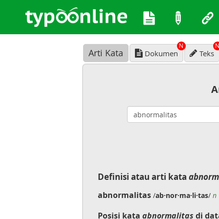
N
Arti Kata
Dokumen
Teks
A
Definisi atau arti kata
abnorm
abnormalitas
/
ab·nor·ma·li·tas
/
n
Posisi kata
abnormalitas
di dat