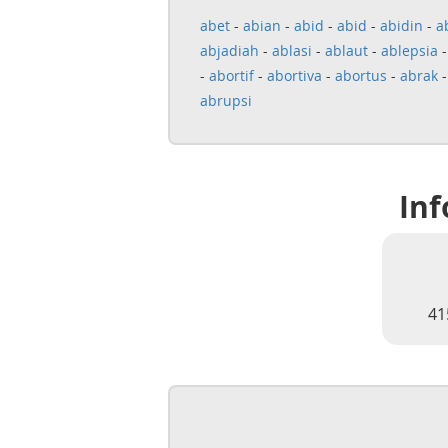
abet
-
abian
-
abid
-
abid
-
abidin
-
a
abjadiah
-
ablasi
-
ablaut
-
ablepsia
-
abortif
-
abortiva
-
abortus
-
abrak
abrupsi
Inf
41