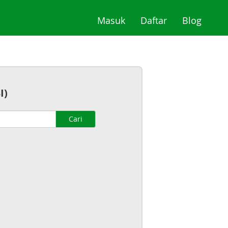
(current)
(current)
(curre
Masuk
Daftar
Blog
I)
Cari