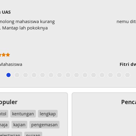
s UAS
enolong mahasiswa kurang
nemu dit
wk. Mantap lah pokoknya
 Mahasiswa
Fitri d
opuler
Penc
ntol
kentungan
lengkap
haja
kajian
pengemasan
elestarian
pujaan