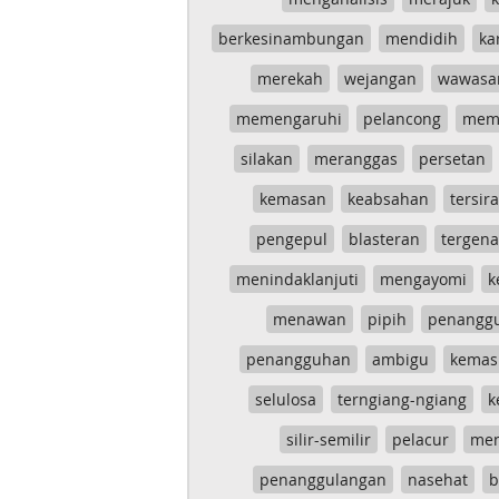
berkesinambungan
mendidih
ka
merekah
wejangan
wawasa
memengaruhi
pelancong
mem
silakan
meranggas
persetan
kemasan
keabsahan
tersira
pengepul
blasteran
tergen
menindaklanjuti
mengayomi
k
menawan
pipih
penangg
penangguhan
ambigu
kemas
selulosa
terngiang-ngiang
k
silir-semilir
pelacur
me
penanggulangan
nasehat
b