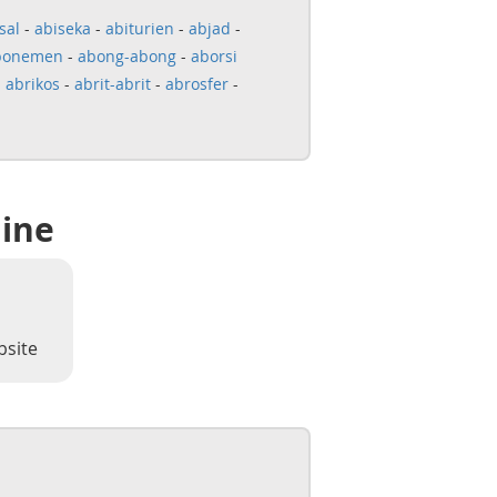
sal
-
abiseka
-
abiturien
-
abjad
-
bonemen
-
abong-abong
-
aborsi
-
abrikos
-
abrit-abrit
-
abrosfer
-
line
bsite