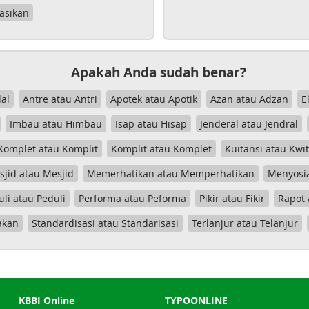
asikan
Apakah Anda sudah benar?
al
Antre atau Antri
Apotek atau Apotik
Azan atau Adzan
E
Imbau atau Himbau
Isap atau Hisap
Jenderal atau Jendral
Komplet atau Komplit
Komplit atau Komplet
Kuitansi atau Kwi
jid atau Mesjid
Memerhatikan atau Memperhatikan
Menyosia
uli atau Peduli
Performa atau Peforma
Pikir atau Fikir
Rapot 
akan
Standardisasi atau Standarisasi
Terlanjur atau Telanjur
KBBI Online
TYPOONLINE