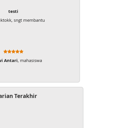
testi
iktokk, sngt membantu
wi Antari
, mahasiswa
arian Terakhir