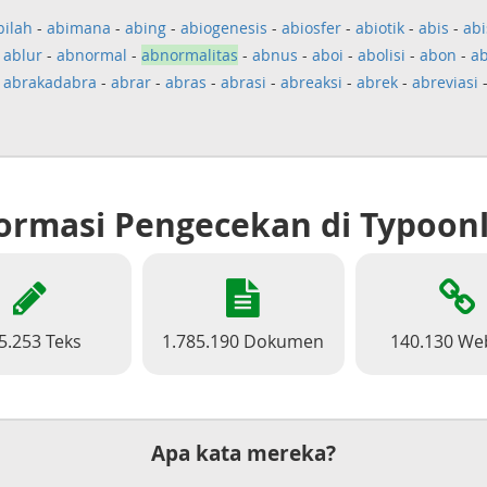
bilah
-
abimana
-
abing
-
abiogenesis
-
abiosfer
-
abiotik
-
abis
-
abi
-
ablur
-
abnormal
-
abnormalitas
-
abnus
-
aboi
-
abolisi
-
abon
-
a
-
abrakadabra
-
abrar
-
abras
-
abrasi
-
abreaksi
-
abrek
-
abreviasi
ormasi Pengecekan di Typoon
5.253 Teks
1.785.190 Dokumen
140.130 We
Apa kata mereka?