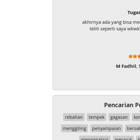
Tuga
akhirnya ada yang bisa m
teliti seperti saya wk
M Fadhil
,
Pencarian P
rebahan
tempek
gagasan
ko
menggiling
penyampaian
bersa
menganalisis
merajuk
k