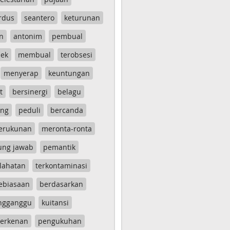
rdus
seantero
keturunan
n
antonim
pembual
ek
membual
terobsesi
menyerap
keuntungan
t
bersinergi
belagu
ang
peduli
bercanda
erukunan
meronta-ronta
ung jawab
pemantik
lahatan
terkontaminasi
ebiasaan
berdasarkan
ngganggu
kuitansi
erkenan
pengukuhan