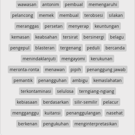
wawasan
antonim
pembual
memengaruhi
pelancong
memek
membual
terobsesi
silakan
meranggas
persetan
menyerap
keuntungan
kemasan
keabsahan
tersirat
bersinergi
belagu
pengepul
blasteran
tergenang
peduli
bercanda
menindaklanjuti
mengayomi
kerukunan
meronta-ronta
menawan
pipih
penanggung jawab
pemantik
penangguhan
ambigu
kemaslahatan
terkontaminasi
selulosa
terngiang-ngiang
kebiasaan
berdasarkan
silir-semilir
pelacur
mengganggu
kuitansi
penanggulangan
nasehat
berkenan
pengukuhan
menginterpretasikan