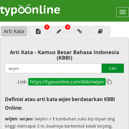
To
na
N
N
Arti Kata
Arti Kata - Kamus Besar Bahasa Indonesia
(KBBI)
Cari
Link
:
https://typoonline.com/kbbi/wijen
Definisi atau arti kata
wijen
berdasarkan KBBI
Online:
wijen
/
wi·jen
/ /wijén/
n
1
tumbuhan suku biji-bijian dng
tinggi mencapai 2 m, buahnya berbentuk kotak lonjong,