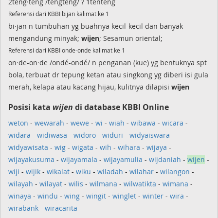
2teng·teng /téngténg/ ? 1tenteng
Referensi dari KBBI bijan kalimat ke 1
bi·jan n tumbuhan yg buahnya kecil-kecil dan banyak
mengandung minyak;
wijen
; Sesamun oriental;
Referensi dari KBBI onde-onde kalimat ke 1
on·de-on·de /ondé-ondé/ n penganan (kue) yg bentuknya spt
bola, terbuat dr tepung ketan atau singkong yg diberi isi gula
merah, kelapa atau kacang hijau, kulitnya dilapisi
wijen
Posisi kata
wijen
di database KBBI Online
weton
-
wewarah
-
wewe
-
wi
-
wiah
-
wibawa
-
wicara
-
widara
-
widiwasa
-
widoro
-
widuri
-
widyaiswara
-
widyawisata
-
wig
-
wigata
-
wih
-
wihara
-
wijaya
-
wijayakusuma
-
wijayamala
-
wijayamulia
-
wijdaniah
-
wijen
-
wiji
-
wijik
-
wikalat
-
wiku
-
wiladah
-
wilahar
-
wilangon
-
wilayah
-
wilayat
-
wilis
-
wilmana
-
wilwatikta
-
wimana
-
winaya
-
windu
-
wing
-
wingit
-
winglet
-
winter
-
wira
-
wirabank
-
wiracarita