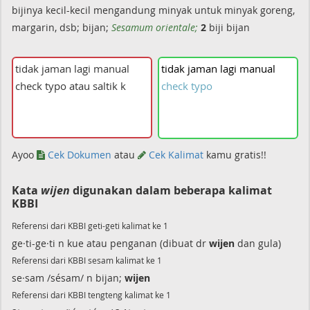
bijinya kecil-kecil mengandung minyak untuk minyak goreng,
margarin, dsb; bijan;
Sesamum orientale;
2
biji bijan
tidak
jaman
lagi
manual
check
typo
Ayoo
Cek Dokumen
atau
Cek Kalimat
kamu gratis!!
Kata
wijen
digunakan dalam beberapa kalimat
KBBI
Referensi dari KBBI geti-geti kalimat ke 1
ge·ti-ge·ti n kue atau penganan (dibuat dr
wijen
dan gula)
Referensi dari KBBI sesam kalimat ke 1
se·sam /sésam/ n bijan;
wijen
Referensi dari KBBI tengteng kalimat ke 1