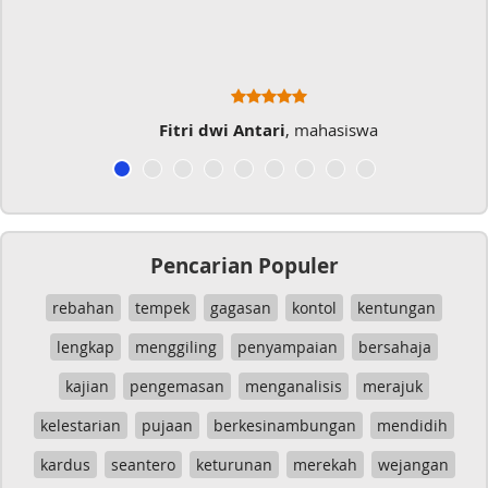
Fitri dwi Antari
, mahasiswa
Pencarian Populer
rebahan
tempek
gagasan
kontol
kentungan
lengkap
menggiling
penyampaian
bersahaja
kajian
pengemasan
menganalisis
merajuk
kelestarian
pujaan
berkesinambungan
mendidih
kardus
seantero
keturunan
merekah
wejangan