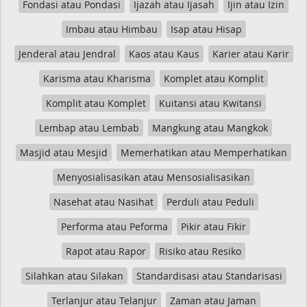
Fondasi atau Pondasi
Ijazah atau Ijasah
Ijin atau Izin
Imbau atau Himbau
Isap atau Hisap
Jenderal atau Jendral
Kaos atau Kaus
Karier atau Karir
Karisma atau Kharisma
Komplet atau Komplit
Komplit atau Komplet
Kuitansi atau Kwitansi
Lembap atau Lembab
Mangkung atau Mangkok
Masjid atau Mesjid
Memerhatikan atau Memperhatikan
Menyosialisasikan atau Mensosialisasikan
Nasehat atau Nasihat
Perduli atau Peduli
Performa atau Peforma
Pikir atau Fikir
Rapot atau Rapor
Risiko atau Resiko
Silahkan atau Silakan
Standardisasi atau Standarisasi
Terlanjur atau Telanjur
Zaman atau Jaman