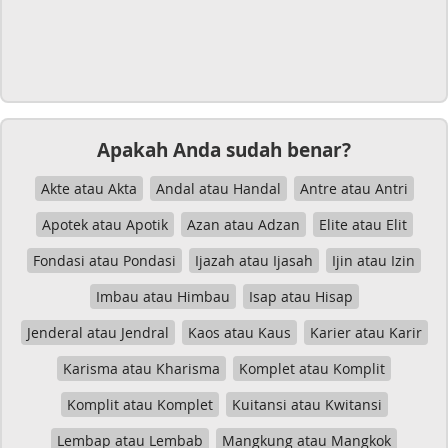
Apakah Anda sudah benar?
Akte atau Akta
Andal atau Handal
Antre atau Antri
Apotek atau Apotik
Azan atau Adzan
Elite atau Elit
Fondasi atau Pondasi
Ijazah atau Ijasah
Ijin atau Izin
Imbau atau Himbau
Isap atau Hisap
Jenderal atau Jendral
Kaos atau Kaus
Karier atau Karir
Karisma atau Kharisma
Komplet atau Komplit
Komplit atau Komplet
Kuitansi atau Kwitansi
Lembap atau Lembab
Mangkung atau Mangkok