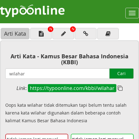
To
na
N
N
Arti Kata
Arti Kata - Kamus Besar Bahasa Indonesia
(KBBI)
Cari
Link
:
https://typoonline.com/kbbi/wilahar
Oops kata wilahar tidak ditemukan tapi belum tentu salah
karena kata wilahar digunakan dalam beberapa contoh
kalimat Kamus Besar Bahasa Indonesia