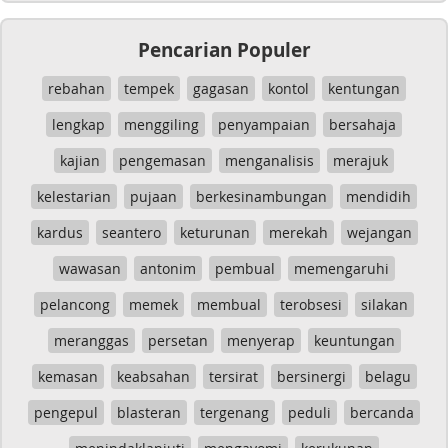
Pencarian Populer
rebahan
tempek
gagasan
kontol
kentungan
lengkap
menggiling
penyampaian
bersahaja
kajian
pengemasan
menganalisis
merajuk
kelestarian
pujaan
berkesinambungan
mendidih
kardus
seantero
keturunan
merekah
wejangan
wawasan
antonim
pembual
memengaruhi
pelancong
memek
membual
terobsesi
silakan
meranggas
persetan
menyerap
keuntungan
kemasan
keabsahan
tersirat
bersinergi
belagu
pengepul
blasteran
tergenang
peduli
bercanda