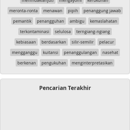
menindaklanjuti
mengayomi
kerukunan
meronta-ronta
menawan
pipih
penanggung jawab
pemantik
penangguhan
ambigu
kemaslahatan
terkontaminasi
selulosa
terngiang-ngiang
kebiasaan
berdasarkan
silir-semilir
pelacur
mengganggu
kuitansi
penanggulangan
nasehat
berkenan
pengukuhan
menginterpretasikan
Pencarian Terakhir