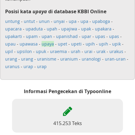
Posisi kata
upaya
di database KBBI Online
untung
-
untut
-
unun
-
unyai
-
upa
-
upa
-
upaboga
-
upacara
-
upaduta
-
upah
-
upajiwa
-
upak
-
upakara
-
upakarti
-
upam
-
upan
-
upanishad
-
upar
-
upas
-
upas
-
upau
-
upawasa
-
upaya
-
upet
-
upeti
-
upih
-
upih
-
upik
-
upil
-
upsilon
-
upuk
-
uraemia
-
urah
-
urai
-
urak
-
urakus
-
urang
-
urang
-
uranisme
-
uranium
-
uranologi
-
uran-uran
-
uranus
-
urap
-
urap
Informasi Pengecekan di Typoonline
415.253 Teks