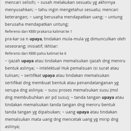
mencari selisih; ~ susah melakukan sesuatu yg akhirnya
menyusahkan; ~ tahu ingin mengetahui sesuatu; mencari
keterangan; ~ uang berusaha mendapatkan uang; ~ untung
berusaha mendapatkan untung;
Referensi dari KBBI prakarsa kalimat ke 1
pra·kar·sa n
upaya
, tindakan mula-mula yg dimunculkan oleh
seseorang; inisiatif; ikhtiar:
Referensi dari KBBI palsu kalimat ke 6
~ ijazah
upaya
atau tindakan memalsukan ijazah dng meniru
bentuk aslinya; ~ intelektual Huk pemalsuan isi surat atau
tulisan; ~ sertifikat
upaya
atau tindakan memalsukan
sertifikat dng membuat bentuk atau penandatanganan yg
serupa dng aslinya; ~ susu proses memalsukan susu (msl
dng membubuhkan air pd susu); ~ tanda tangan
upaya
atau
tindakan memalsukan tanda tangan dng meniru bentuk
tanda tangan yg dipalsukan; ~ uang
upaya
atau tindakan
memalsukan mata uang dng mencetak uang yg mirip dng
aslinya;