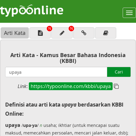
To
na
N
N
Arti Kata
Arti Kata - Kamus Besar Bahasa Indonesia
(KBBI)
Cari
Link
:
https://typoonline.com/kbbi/upaya
Definisi atau arti kata
upaya
berdasarkan KBBI
Online:
upaya
/
upa·ya
/
n
usaha; ikhtiar (untuk mencapai suatu
maksud, memecahkan persoalan, mencari jalan keluar, dsb);