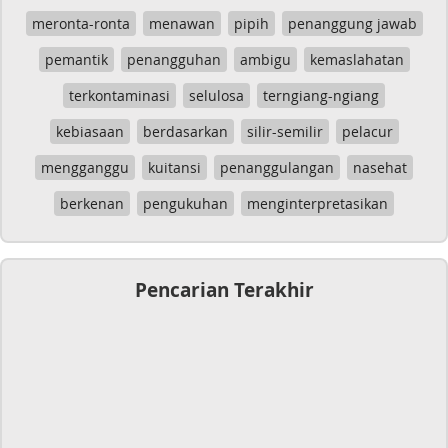
meronta-ronta
menawan
pipih
penanggung jawab
pemantik
penangguhan
ambigu
kemaslahatan
terkontaminasi
selulosa
terngiang-ngiang
kebiasaan
berdasarkan
silir-semilir
pelacur
mengganggu
kuitansi
penanggulangan
nasehat
berkenan
pengukuhan
menginterpretasikan
Pencarian Terakhir