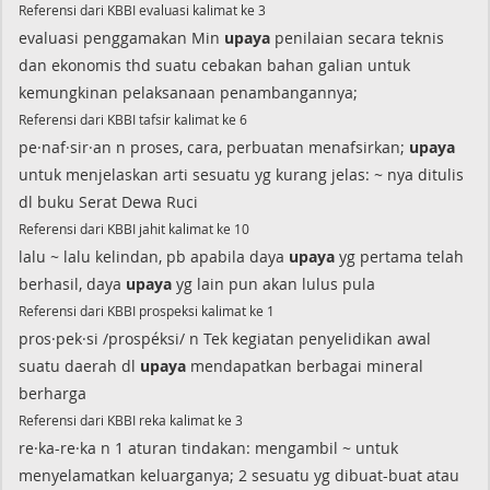
Referensi dari KBBI evaluasi kalimat ke 3
evaluasi penggamakan Min
upaya
penilaian secara teknis
dan ekonomis thd suatu cebakan bahan galian untuk
kemungkinan pelaksanaan penambangannya;
Referensi dari KBBI tafsir kalimat ke 6
pe·naf·sir·an n proses, cara, perbuatan menafsirkan;
upaya
untuk menjelaskan arti sesuatu yg kurang jelas: ~ nya ditulis
dl buku Serat Dewa Ruci
Referensi dari KBBI jahit kalimat ke 10
lalu ~ lalu kelindan, pb apabila daya
upaya
yg pertama telah
berhasil, daya
upaya
yg lain pun akan lulus pula
Referensi dari KBBI prospeksi kalimat ke 1
pros·pek·si /prospéksi/ n Tek kegiatan penyelidikan awal
suatu daerah dl
upaya
mendapatkan berbagai mineral
berharga
Referensi dari KBBI reka kalimat ke 3
re·ka-re·ka n 1 aturan tindakan: mengambil ~ untuk
menyelamatkan keluarganya; 2 sesuatu yg dibuat-buat atau