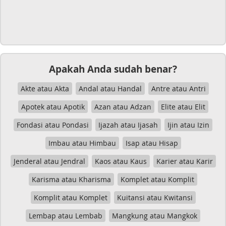
Apakah Anda sudah benar?
Akte atau Akta
Andal atau Handal
Antre atau Antri
Apotek atau Apotik
Azan atau Adzan
Elite atau Elit
Fondasi atau Pondasi
Ijazah atau Ijasah
Ijin atau Izin
Imbau atau Himbau
Isap atau Hisap
Jenderal atau Jendral
Kaos atau Kaus
Karier atau Karir
Karisma atau Kharisma
Komplet atau Komplit
Komplit atau Komplet
Kuitansi atau Kwitansi
Lembap atau Lembab
Mangkung atau Mangkok