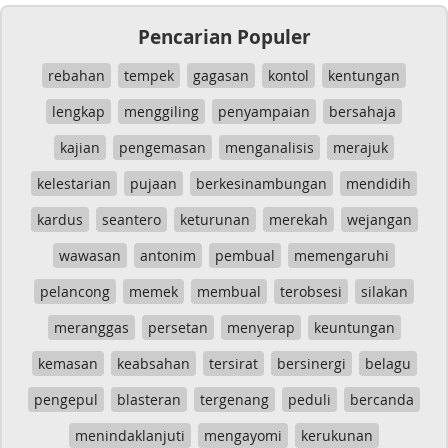
Pencarian Populer
rebahan
tempek
gagasan
kontol
kentungan
lengkap
menggiling
penyampaian
bersahaja
kajian
pengemasan
menganalisis
merajuk
kelestarian
pujaan
berkesinambungan
mendidih
kardus
seantero
keturunan
merekah
wejangan
wawasan
antonim
pembual
memengaruhi
pelancong
memek
membual
terobsesi
silakan
meranggas
persetan
menyerap
keuntungan
kemasan
keabsahan
tersirat
bersinergi
belagu
pengepul
blasteran
tergenang
peduli
bercanda
menindaklanjuti
mengayomi
kerukunan