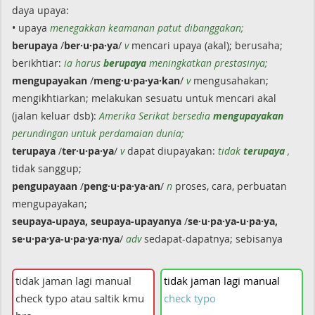
daya upaya:
• upaya
menegakkan keamanan patut dibanggakan;
berupaya
/
ber·u·pa·ya
/
v
mencari upaya (akal); berusaha;
berikhtiar:
ia harus
berupaya
meningkatkan prestasinya;
mengupayakan
/
meng·u·pa·ya·kan
/
v
mengusahakan;
mengikhtiarkan; melakukan sesuatu untuk mencari akal
(jalan keluar dsb):
Amerika Serikat bersedia
mengupayakan
perundingan untuk perdamaian dunia;
terupaya
/
ter·u·pa·ya
/
v
dapat diupayakan:
tidak
terupaya
,
tidak sanggup;
pengupayaan
/
peng·u·pa·ya·an
/
n
proses, cara, perbuatan
mengupayakan;
seupaya-upaya, seupaya-upayanya
/
se·u·pa·ya-u·pa·ya,
se·u·pa·ya-u·pa·ya·nya
/
adv
sedapat-dapatnya; sebisanya
tidak
jaman
lagi
manual
check
typo
atau
saltik
kmu