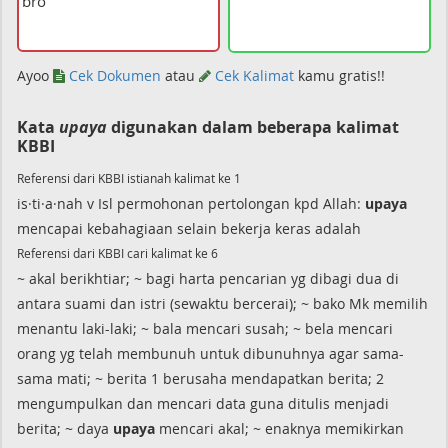
broo
!
Ayoo
Cek Dokumen
atau
Cek Kalimat
kamu gratis!!
Kata
upaya
digunakan dalam beberapa kalimat
KBBI
Referensi dari KBBI istianah kalimat ke 1
is·ti·a·nah v Isl permohonan pertolongan kpd Allah:
upaya
mencapai kebahagiaan selain bekerja keras adalah
Referensi dari KBBI cari kalimat ke 6
~ akal berikhtiar; ~ bagi harta pencarian yg dibagi dua di
antara suami dan istri (sewaktu bercerai); ~ bako Mk memilih
menantu laki-laki; ~ bala mencari susah; ~ bela mencari
orang yg telah membunuh untuk dibunuhnya agar sama-
sama mati; ~ berita 1 berusaha mendapatkan berita; 2
mengumpulkan dan mencari data guna ditulis menjadi
berita; ~ daya
upaya
mencari akal; ~ enaknya memikirkan