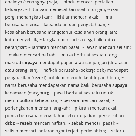
enaknya (senangnya) saja; ~ hindu mencari pertalian
keluarga; ~ hitungan memecahkan soal hitungan; ~ ikan
pergi menangkap ikan; ~ ikhtiar mencari akal; ~ ilmu
berusaha mencari kepandaian dan pengetahuan; ~
kesalahan berusaha mengetahui kesalahan orang lain; ~
kutu menyelisik; ~ langkah mencari saat yg baik untuk
berangkat; ~ lantaran mencari pasal; ~ lawan mencari selisih;
~ makan mencari nafkah; ~ muka berbuat sesuatu dng
maksud s
upaya
mendapat pujian atau sanjungan (dr atasan
atau orang lain); ~ nafkah berusaha (bekerja dsb) mendapat
penghasilan (rezeki) untuk memenuhi kehidupan hidup; ~
nama berusaha mendapatkan nama baik; berusaha s
upaya
kenamaan (masyhur); ~ pasal berbuat sesuatu untuk
menimbulkan kehebohan; ~ perkara mencari pasal; ~
perlangkahan mencari langkah; ~ pikiran mencari akal; ~
punca berusaha mengetahui sebab kejadian, perselisihan,
dsb); ~ rezeki mencari nafkah; ~ sebab mencari pasal; ~
selisih mencari lantaran agar terjadi perkelahian; ~ seteru