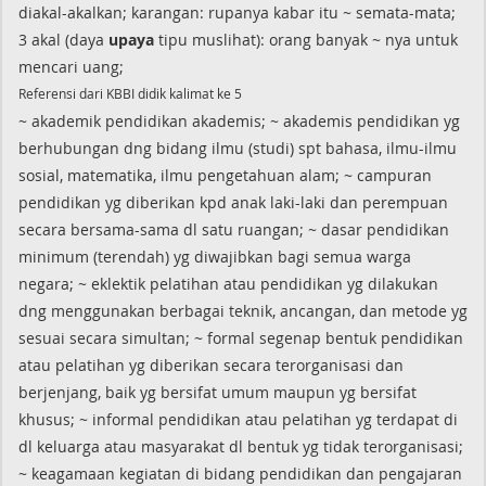
diakal-akalkan; karangan: rupanya kabar itu ~ semata-mata;
3 akal (daya
upaya
tipu muslihat): orang banyak ~ nya untuk
mencari uang;
Referensi dari KBBI didik kalimat ke 5
~ akademik pendidikan akademis; ~ akademis pendidikan yg
berhubungan dng bidang ilmu (studi) spt bahasa, ilmu-ilmu
sosial, matematika, ilmu pengetahuan alam; ~ campuran
pendidikan yg diberikan kpd anak laki-laki dan perempuan
secara bersama-sama dl satu ruangan; ~ dasar pendidikan
minimum (terendah) yg diwajibkan bagi semua warga
negara; ~ eklektik pelatihan atau pendidikan yg dilakukan
dng menggunakan berbagai teknik, ancangan, dan metode yg
sesuai secara simultan; ~ formal segenap bentuk pendidikan
atau pelatihan yg diberikan secara terorganisasi dan
berjenjang, baik yg bersifat umum maupun yg bersifat
khusus; ~ informal pendidikan atau pelatihan yg terdapat di
dl keluarga atau masyarakat dl bentuk yg tidak terorganisasi;
~ keagamaan kegiatan di bidang pendidikan dan pengajaran