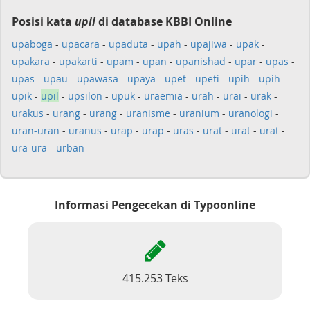
Posisi kata
upil
di database KBBI Online
upaboga
-
upacara
-
upaduta
-
upah
-
upajiwa
-
upak
-
upakara
-
upakarti
-
upam
-
upan
-
upanishad
-
upar
-
upas
-
upas
-
upau
-
upawasa
-
upaya
-
upet
-
upeti
-
upih
-
upih
-
upik
-
upil
-
upsilon
-
upuk
-
uraemia
-
urah
-
urai
-
urak
-
urakus
-
urang
-
urang
-
uranisme
-
uranium
-
uranologi
-
uran-uran
-
uranus
-
urap
-
urap
-
uras
-
urat
-
urat
-
urat
-
ura-ura
-
urban
Informasi Pengecekan di Typoonline
415.253 Teks