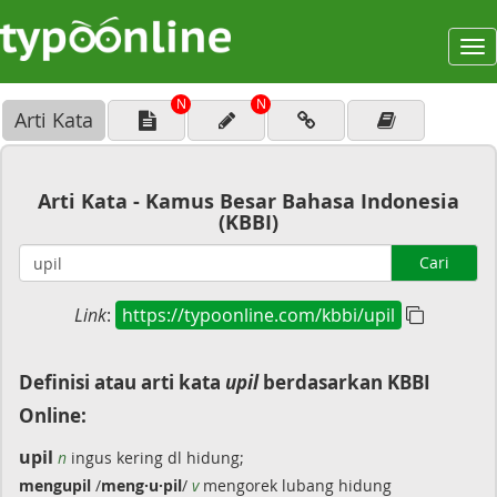
To
na
N
N
Arti Kata
Arti Kata - Kamus Besar Bahasa Indonesia
(KBBI)
Cari
Link
:
https://typoonline.com/kbbi/upil
Definisi atau arti kata
upil
berdasarkan KBBI
Online:
upil
n
ingus kering dl hidung;
mengupil
/
meng·u·pil
/
v
mengorek lubang hidung