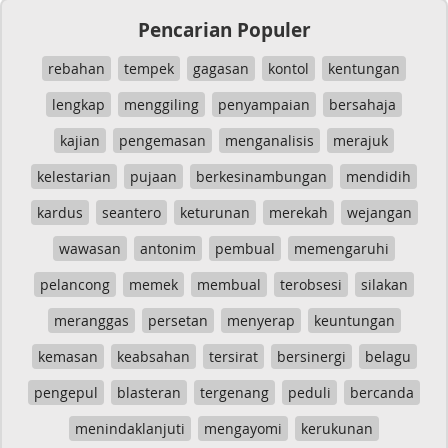
Pencarian Populer
rebahan
tempek
gagasan
kontol
kentungan
lengkap
menggiling
penyampaian
bersahaja
kajian
pengemasan
menganalisis
merajuk
kelestarian
pujaan
berkesinambungan
mendidih
kardus
seantero
keturunan
merekah
wejangan
wawasan
antonim
pembual
memengaruhi
pelancong
memek
membual
terobsesi
silakan
meranggas
persetan
menyerap
keuntungan
kemasan
keabsahan
tersirat
bersinergi
belagu
pengepul
blasteran
tergenang
peduli
bercanda
menindaklanjuti
mengayomi
kerukunan