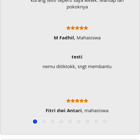
kurang teliti seperti saya wkwk. Mantap lah
pokoknya
M Fadhil
, Mahasiswa
testi
nemu ditiktokk, sngt membantu
Fitri dwi Antari
, mahasiswa