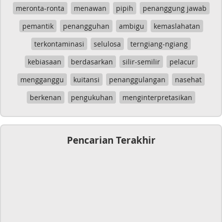
meronta-ronta
menawan
pipih
penanggung jawab
pemantik
penangguhan
ambigu
kemaslahatan
terkontaminasi
selulosa
terngiang-ngiang
kebiasaan
berdasarkan
silir-semilir
pelacur
mengganggu
kuitansi
penanggulangan
nasehat
berkenan
pengukuhan
menginterpretasikan
Pencarian Terakhir