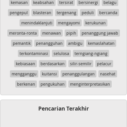
kemasan
keabsahan
tersirat
bersinergi
belagu
pengepul
blasteran
tergenang
peduli
bercanda
menindaklanjuti
mengayomi
kerukunan
meronta-ronta
menawan
pipih
penanggung jawab
pemantik
penangguhan
ambigu
kemaslahatan
terkontaminasi
selulosa
terngiang-ngiang
kebiasaan
berdasarkan
silir-semilir
pelacur
mengganggu
kuitansi
penanggulangan
nasehat
berkenan
pengukuhan
menginterpretasikan
Pencarian Terakhir