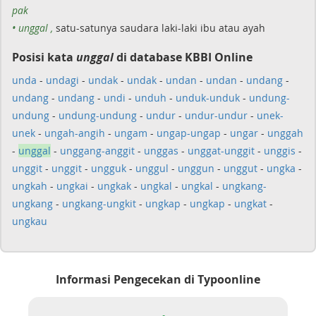
pak
• unggal ,
satu-satunya saudara laki-laki ibu atau ayah
Posisi kata
unggal
di database KBBI Online
unda
-
undagi
-
undak
-
undak
-
undan
-
undan
-
undang
-
undang
-
undang
-
undi
-
unduh
-
unduk-unduk
-
undung-
undung
-
undung-undung
-
undur
-
undur-undur
-
unek-
unek
-
ungah-angih
-
ungam
-
ungap-ungap
-
ungar
-
unggah
-
unggal
-
unggang-anggit
-
unggas
-
unggat-unggit
-
unggis
-
unggit
-
unggit
-
ungguk
-
unggul
-
unggun
-
unggut
-
ungka
-
ungkah
-
ungkai
-
ungkak
-
ungkal
-
ungkal
-
ungkang-
ungkang
-
ungkang-ungkit
-
ungkap
-
ungkap
-
ungkat
-
ungkau
Informasi Pengecekan di Typoonline