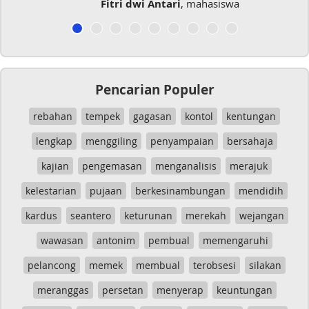
Fitri dwi Antari
, mahasiswa
Pencarian Populer
rebahan
tempek
gagasan
kontol
kentungan
lengkap
menggiling
penyampaian
bersahaja
kajian
pengemasan
menganalisis
merajuk
kelestarian
pujaan
berkesinambungan
mendidih
kardus
seantero
keturunan
merekah
wejangan
wawasan
antonim
pembual
memengaruhi
pelancong
memek
membual
terobsesi
silakan
meranggas
persetan
menyerap
keuntungan