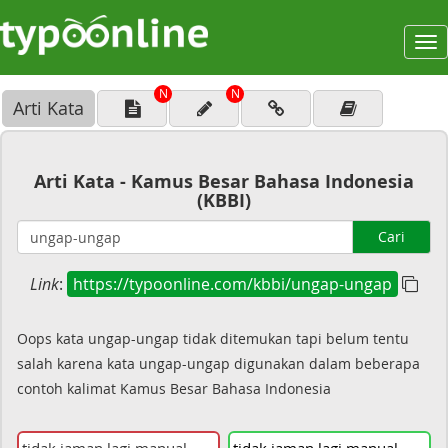
To
na
N
N
Arti Kata
Arti Kata - Kamus Besar Bahasa Indonesia
(KBBI)
Cari
Link
:
https://typoonline.com/kbbi/ungap-ungap
Oops kata ungap-ungap tidak ditemukan tapi belum tentu
salah karena kata ungap-ungap digunakan dalam beberapa
contoh kalimat Kamus Besar Bahasa Indonesia