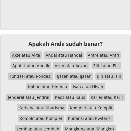
Apakah Anda sudah benar?
Akte atau Akta
Andal atau Handal
Antre atau Antri
Apotek atau Apotik
Azan atau Adzan
Elite atau Elit
Fondasi atau Pondasi
Ijazah atau Ijasah
Ijin atau Izin
Imbau atau Himbau
Isap atau Hisap
Jenderal atau Jendral
Kaos atau Kaus
Karier atau Karir
Karisma atau Kharisma
Komplet atau Komplit
Komplit atau Komplet
Kuitansi atau Kwitansi
Lembap atau Lembab
Mangkung atau Mangkok