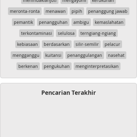
menindaklanjuti
mengayomi
kerukunan
meronta-ronta
menawan
pipih
penanggung jawab
pemantik
penangguhan
ambigu
kemaslahatan
terkontaminasi
selulosa
terngiang-ngiang
kebiasaan
berdasarkan
silir-semilir
pelacur
mengganggu
kuitansi
penanggulangan
nasehat
berkenan
pengukuhan
menginterpretasikan
Pencarian Terakhir