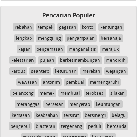
Pencarian Populer
rebahan
tempek
gagasan
kontol
kentungan
lengkap
menggiling
penyampaian
bersahaja
kajian
pengemasan
menganalisis
merajuk
kelestarian
pujaan
berkesinambungan
mendidih
kardus
seantero
keturunan
merekah
wejangan
wawasan
antonim
pembual
memengaruhi
pelancong
memek
membual
terobsesi
silakan
meranggas
persetan
menyerap
keuntungan
kemasan
keabsahan
tersirat
bersinergi
belagu
pengepul
blasteran
tergenang
peduli
bercanda