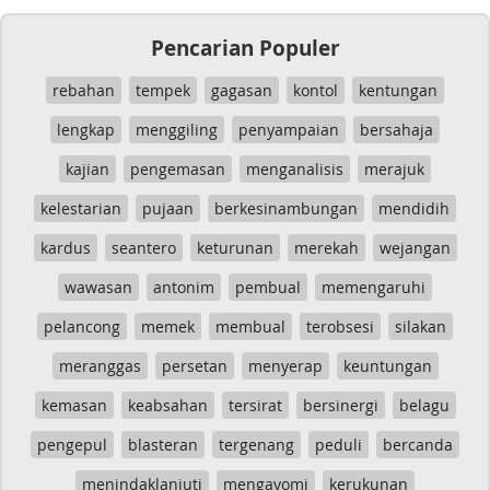
Pencarian Populer
rebahan
tempek
gagasan
kontol
kentungan
lengkap
menggiling
penyampaian
bersahaja
kajian
pengemasan
menganalisis
merajuk
kelestarian
pujaan
berkesinambungan
mendidih
kardus
seantero
keturunan
merekah
wejangan
wawasan
antonim
pembual
memengaruhi
pelancong
memek
membual
terobsesi
silakan
meranggas
persetan
menyerap
keuntungan
kemasan
keabsahan
tersirat
bersinergi
belagu
pengepul
blasteran
tergenang
peduli
bercanda
menindaklanjuti
mengayomi
kerukunan