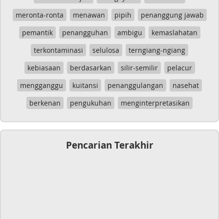
meronta-ronta
menawan
pipih
penanggung jawab
pemantik
penangguhan
ambigu
kemaslahatan
terkontaminasi
selulosa
terngiang-ngiang
kebiasaan
berdasarkan
silir-semilir
pelacur
mengganggu
kuitansi
penanggulangan
nasehat
berkenan
pengukuhan
menginterpretasikan
Pencarian Terakhir