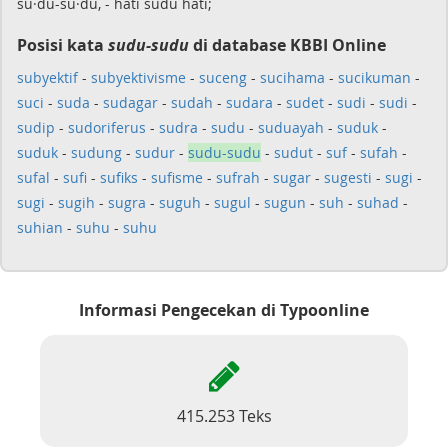
su·du-su·du, - hati sudu hati;
Posisi kata
sudu-sudu
di database KBBI Online
subyektif
-
subyektivisme
-
suceng
-
sucihama
-
sucikuman
-
suci
-
suda
-
sudagar
-
sudah
-
sudara
-
sudet
-
sudi
-
sudi
-
sudip
-
sudoriferus
-
sudra
-
sudu
-
suduayah
-
suduk
-
suduk
-
sudung
-
sudur
-
sudu-sudu
-
sudut
-
suf
-
sufah
-
sufal
-
sufi
-
sufiks
-
sufisme
-
sufrah
-
sugar
-
sugesti
-
sugi
-
sugi
-
sugih
-
sugra
-
suguh
-
sugul
-
sugun
-
suh
-
suhad
-
suhian
-
suhu
-
suhu
Informasi Pengecekan di Typoonline
415.253 Teks