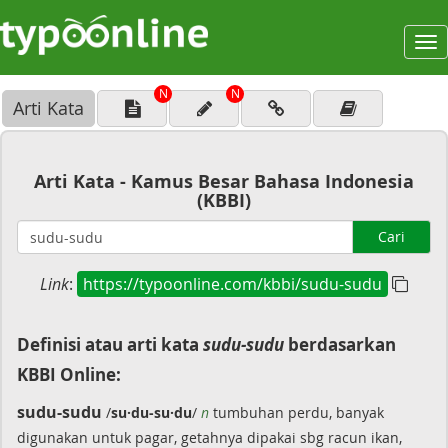
To
na
N
N
Arti Kata
Arti Kata - Kamus Besar Bahasa Indonesia
(KBBI)
Cari
Link
:
https://typoonline.com/kbbi/sudu-sudu
Definisi atau arti kata
sudu-sudu
berdasarkan
KBBI Online:
sudu-sudu
/
su·du-su·du
/
n
tumbuhan perdu, banyak
digunakan untuk pagar, getahnya dipakai sbg racun ikan,