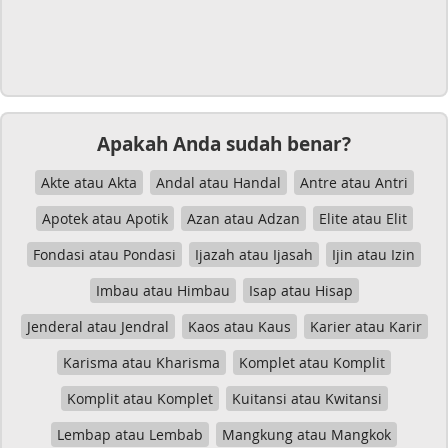
Apakah Anda sudah benar?
Akte atau Akta
Andal atau Handal
Antre atau Antri
Apotek atau Apotik
Azan atau Adzan
Elite atau Elit
Fondasi atau Pondasi
Ijazah atau Ijasah
Ijin atau Izin
Imbau atau Himbau
Isap atau Hisap
Jenderal atau Jendral
Kaos atau Kaus
Karier atau Karir
Karisma atau Kharisma
Komplet atau Komplit
Komplit atau Komplet
Kuitansi atau Kwitansi
Lembap atau Lembab
Mangkung atau Mangkok