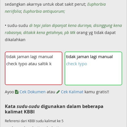
sedangkan akarnya untuk obat sakit perut;
Euphorbia
neriifolia
;
Euphorbia antiquorum;
• sudu-sudu
di tepi jalan dipanjat kena durinya, disinggung kena
rabasnya, ditakik kena getahnya, pb Mk
orang yg tidak dapat
dikalahkan
tidak
jaman
lagi
manual
check
typo
Ayoo
Cek Dokumen
atau
Cek Kalimat
kamu gratis!!
Kata
sudu-sudu
digunakan dalam beberapa
kalimat KBBI
Referensi dari KBBI sudu kalimat ke 5