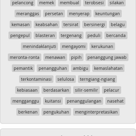
pelancong
memek
membual
terobsesi
silakan
meranggas
persetan
menyerap
keuntungan
kemasan
keabsahan
tersirat
bersinergi
belagu
pengepul
blasteran
tergenang
peduli
bercanda
menindaklanjuti
mengayomi
kerukunan
meronta-ronta
menawan
pipih
penanggung jawab
pemantik
penangguhan
ambigu
kemaslahatan
terkontaminasi
selulosa
terngiang-ngiang
kebiasaan
berdasarkan
silir-semilir
pelacur
mengganggu
kuitansi
penanggulangan
nasehat
berkenan
pengukuhan
menginterpretasikan