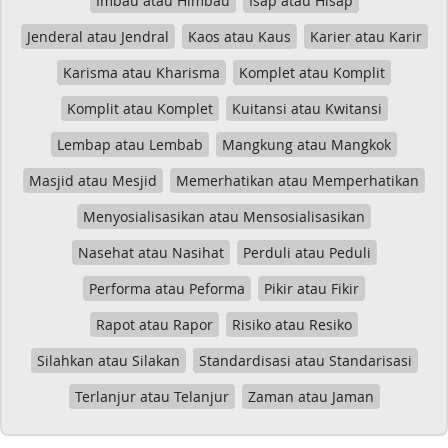
Imbau atau Himbau
Isap atau Hisap
Jenderal atau Jendral
Kaos atau Kaus
Karier atau Karir
Karisma atau Kharisma
Komplet atau Komplit
Komplit atau Komplet
Kuitansi atau Kwitansi
Lembap atau Lembab
Mangkung atau Mangkok
Masjid atau Mesjid
Memerhatikan atau Memperhatikan
Menyosialisasikan atau Mensosialisasikan
Nasehat atau Nasihat
Perduli atau Peduli
Performa atau Peforma
Pikir atau Fikir
Rapot atau Rapor
Risiko atau Resiko
Silahkan atau Silakan
Standardisasi atau Standarisasi
Terlanjur atau Telanjur
Zaman atau Jaman