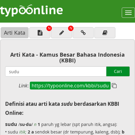
To
na
N
N
Arti Kata
Arti Kata - Kamus Besar Bahasa Indonesia
(KBBI)
Cari
Link
:
https://typoonline.com/kbbi/sudu
Definisi atau arti kata
sudu
berdasarkan KBBI
Online:
sudu
/
su·du
/
n
1
paruh yg lebar (spt paruh itik, angsa):
• sudu
itik;
2 a
sendok besar (dr tempurung, kaleng, dsb);
b