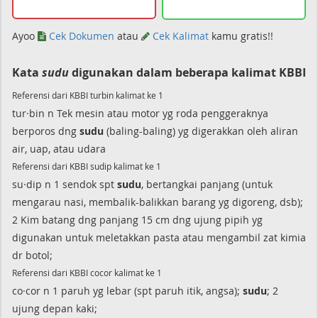
Ayoo
Cek Dokumen
atau
Cek Kalimat
kamu gratis!!
Kata
sudu
digunakan dalam beberapa kalimat KBBI
Referensi dari KBBI turbin kalimat ke 1
tur·bin n Tek mesin atau motor yg roda penggeraknya
berporos dng
sudu
(baling-baling) yg digerakkan oleh aliran
air, uap, atau udara
Referensi dari KBBI sudip kalimat ke 1
su·dip n 1 sendok spt
sudu
, bertangkai panjang (untuk
mengarau nasi, membalik-balikkan barang yg digoreng, dsb);
2 Kim batang dng panjang 15 cm dng ujung pipih yg
digunakan untuk meletakkan pasta atau mengambil zat kimia
dr botol;
Referensi dari KBBI cocor kalimat ke 1
co·cor n 1 paruh yg lebar (spt paruh itik, angsa);
sudu
; 2
ujung depan kaki;