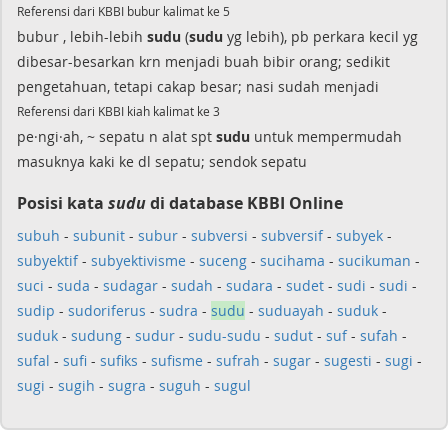
Referensi dari KBBI bubur kalimat ke 5
bubur , lebih-lebih
sudu
(
sudu
yg lebih), pb perkara kecil yg
dibesar-besarkan krn menjadi buah bibir orang; sedikit
pengetahuan, tetapi cakap besar; nasi sudah menjadi
Referensi dari KBBI kiah kalimat ke 3
pe·ngi·ah, ~ sepatu n alat spt
sudu
untuk mempermudah
masuknya kaki ke dl sepatu; sendok sepatu
Posisi kata
sudu
di database KBBI Online
subuh
-
subunit
-
subur
-
subversi
-
subversif
-
subyek
-
subyektif
-
subyektivisme
-
suceng
-
sucihama
-
sucikuman
-
suci
-
suda
-
sudagar
-
sudah
-
sudara
-
sudet
-
sudi
-
sudi
-
sudip
-
sudoriferus
-
sudra
-
sudu
-
suduayah
-
suduk
-
suduk
-
sudung
-
sudur
-
sudu-sudu
-
sudut
-
suf
-
sufah
-
sufal
-
sufi
-
sufiks
-
sufisme
-
sufrah
-
sugar
-
sugesti
-
sugi
-
sugi
-
sugih
-
sugra
-
suguh
-
sugul