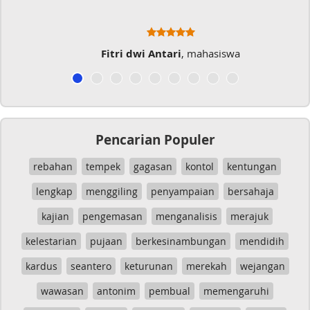
Fitri dwi Antari
, mahasiswa
Pencarian Populer
rebahan
tempek
gagasan
kontol
kentungan
lengkap
menggiling
penyampaian
bersahaja
kajian
pengemasan
menganalisis
merajuk
kelestarian
pujaan
berkesinambungan
mendidih
kardus
seantero
keturunan
merekah
wejangan
wawasan
antonim
pembual
memengaruhi