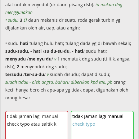
alat untuk menyedot (dr daun pisang dsb):
ia makan dng
menggunakan
• sudu;
3
El
daun mekanis dr suatu roda gerak turbin yg
dijalankan oleh air, uap, atau angin;
• sudu
hati
tulang hulu hati; tulang dada yg di bawah sekali;
sudu-sudu, - hati
/
su·du-su·du, - hati
/ sudu hati;
menyudu
/
me·nyu·du
/
v
1
mematuk dng sudu (tt itik, angsa,
dsb);
2
menyendok dng sudu;
tersudu
/
ter·su·du
/
v
sudah disudu; dapat disudu;
sudah tidak - oleh angsa, baharu diberikan kpd itik, pb
orang
kecil hanya beroleh apa-apa yg tidak dapat digunakan oleh
orang besar
tidak
jaman
lagi
manual
check
typo