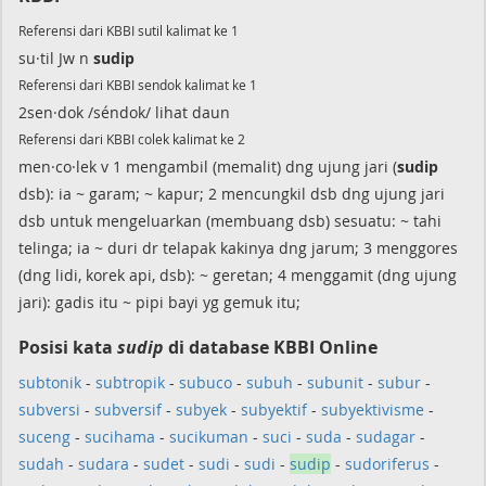
Referensi dari KBBI sutil kalimat ke 1
su·til Jw n
sudip
Referensi dari KBBI sendok kalimat ke 1
2sen·dok /séndok/ lihat daun
Referensi dari KBBI colek kalimat ke 2
men·co·lek v 1 mengambil (memalit) dng ujung jari (
sudip
dsb): ia ~ garam; ~ kapur; 2 mencungkil dsb dng ujung jari
dsb untuk mengeluarkan (membuang dsb) sesuatu: ~ tahi
telinga; ia ~ duri dr telapak kakinya dng jarum; 3 menggores
(dng lidi, korek api, dsb): ~ geretan; 4 menggamit (dng ujung
jari): gadis itu ~ pipi bayi yg gemuk itu;
Posisi kata
sudip
di database KBBI Online
subtonik
-
subtropik
-
subuco
-
subuh
-
subunit
-
subur
-
subversi
-
subversif
-
subyek
-
subyektif
-
subyektivisme
-
suceng
-
sucihama
-
sucikuman
-
suci
-
suda
-
sudagar
-
sudah
-
sudara
-
sudet
-
sudi
-
sudi
-
sudip
-
sudoriferus
-