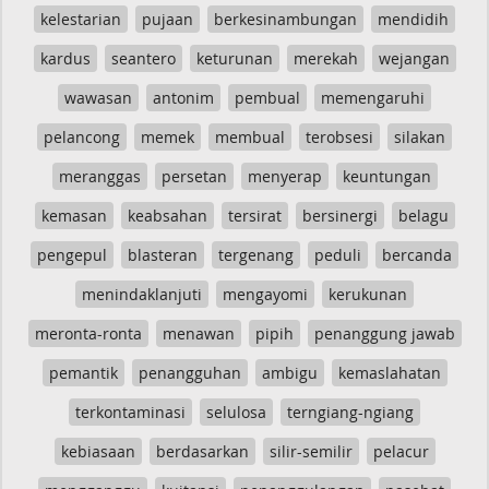
kelestarian
pujaan
berkesinambungan
mendidih
kardus
seantero
keturunan
merekah
wejangan
wawasan
antonim
pembual
memengaruhi
pelancong
memek
membual
terobsesi
silakan
meranggas
persetan
menyerap
keuntungan
kemasan
keabsahan
tersirat
bersinergi
belagu
pengepul
blasteran
tergenang
peduli
bercanda
menindaklanjuti
mengayomi
kerukunan
meronta-ronta
menawan
pipih
penanggung jawab
pemantik
penangguhan
ambigu
kemaslahatan
terkontaminasi
selulosa
terngiang-ngiang
kebiasaan
berdasarkan
silir-semilir
pelacur