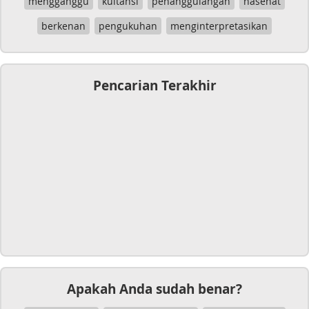
mengganggu
kuitansi
penanggulangan
nasehat
berkenan
pengukuhan
menginterpretasikan
Pencarian Terakhir
Apakah Anda sudah benar?