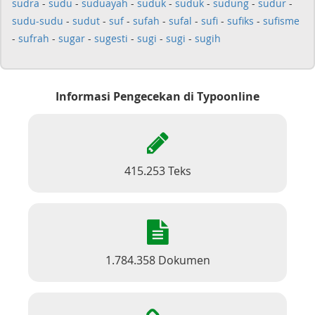
sudra
-
sudu
-
suduayah
-
suduk
-
suduk
-
sudung
-
sudur
-
sudu-sudu
-
sudut
-
suf
-
sufah
-
sufal
-
sufi
-
sufiks
-
sufisme
-
sufrah
-
sugar
-
sugesti
-
sugi
-
sugi
-
sugih
Informasi Pengecekan di Typoonline
415.253 Teks
1.784.358 Dokumen