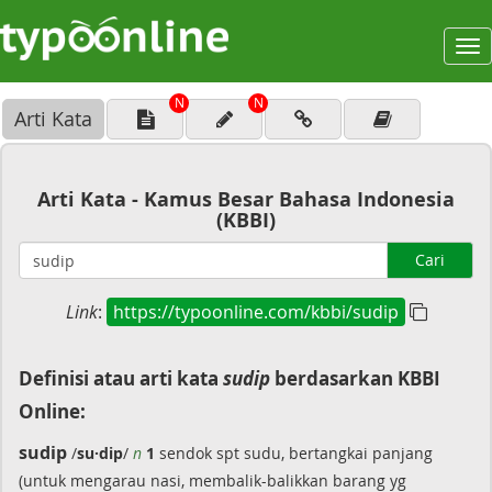
To
na
N
N
Arti Kata
Arti Kata - Kamus Besar Bahasa Indonesia
(KBBI)
Cari
Link
:
https://typoonline.com/kbbi/sudip
Definisi atau arti kata
sudip
berdasarkan KBBI
Online:
sudip
/
su·dip
/
n
1
sendok spt sudu, bertangkai panjang
(untuk mengarau nasi, membalik-balikkan barang yg