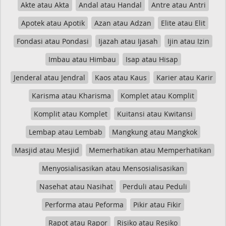
Akte atau Akta
Andal atau Handal
Antre atau Antri
Apotek atau Apotik
Azan atau Adzan
Elite atau Elit
Fondasi atau Pondasi
Ijazah atau Ijasah
Ijin atau Izin
Imbau atau Himbau
Isap atau Hisap
Jenderal atau Jendral
Kaos atau Kaus
Karier atau Karir
Karisma atau Kharisma
Komplet atau Komplit
Komplit atau Komplet
Kuitansi atau Kwitansi
Lembap atau Lembab
Mangkung atau Mangkok
Masjid atau Mesjid
Memerhatikan atau Memperhatikan
Menyosialisasikan atau Mensosialisasikan
Nasehat atau Nasihat
Perduli atau Peduli
Performa atau Peforma
Pikir atau Fikir
Rapot atau Rapor
Risiko atau Resiko