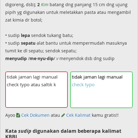
digoreng, dsb);
2
Kim
batang dng panjang 15 cm dng ujung
pipih yg digunakan untuk meletakkan pasta atau mengambil
zat kimia dr botol;
• sudip
lepa
sendok tukang batu;
• sudip
sepatu
alat bantu untuk mempermudah masuknya
tumit ke dl sepatu; sendok sepatu;
menyudip
/
me·nyu·dip
/
v
menyendok dsb dng sudip
tidak
jaman
lagi
manual
check
typo
Ayoo
Cek Dokumen
atau
Cek Kalimat
kamu gratis!!
Kata
sudip
digunakan dalam beberapa kalimat
KBBI