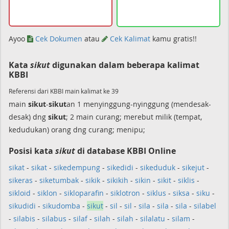
Ayoo
Cek Dokumen
atau
Cek Kalimat
kamu gratis!!
Kata
sikut
digunakan dalam beberapa kalimat
KBBI
Referensi dari KBBI main kalimat ke 39
main
sikut
-
sikut
an 1 menyinggung-nyinggung (mendesak-
desak) dng
sikut
; 2 main curang; merebut milik (tempat,
kedudukan) orang dng curang; menipu;
Posisi kata
sikut
di database KBBI Online
sikat
-
sikat
-
sikedempung
-
sikedidi
-
sikeduduk
-
sikejut
-
sikeras
-
siketumbak
-
sikik
-
sikikih
-
sikin
-
sikit
-
siklis
-
sikloid
-
siklon
-
sikloparafin
-
siklotron
-
siklus
-
siksa
-
siku
-
sikudidi
-
sikudomba
-
sikut
-
sil
-
sil
-
sila
-
sila
-
sila
-
silabel
-
silabis
-
silabus
-
silaf
-
silah
-
silah
-
silalatu
-
silam
-