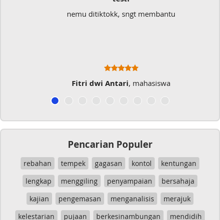
nemu ditiktokk, sngt membantu
Sang
Fitri dwi Antari
, mahasiswa
Pencarian Populer
rebahan
tempek
gagasan
kontol
kentungan
lengkap
menggiling
penyampaian
bersahaja
kajian
pengemasan
menganalisis
merajuk
kelestarian
pujaan
berkesinambungan
mendidih