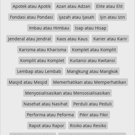
Apotek atau Apotik
Azan atau Adzan
Elite atau Elit
Fondasi atau Pondasi
Ijazah atau Ijasah
Ijin atau Izin
Imbau atau Himbau
Isap atau Hisap
Jenderal atau Jendral
Kaos atau Kaus
Karier atau Karir
Karisma atau Kharisma
Komplet atau Komplit
Komplit atau Komplet
Kuitansi atau Kwitansi
Lembap atau Lembab
Mangkung atau Mangkok
Masjid atau Mesjid
Memerhatikan atau Memperhatikan
Menyosialisasikan atau Mensosialisasikan
Nasehat atau Nasihat
Perduli atau Peduli
Performa atau Peforma
Pikir atau Fikir
Rapot atau Rapor
Risiko atau Resiko