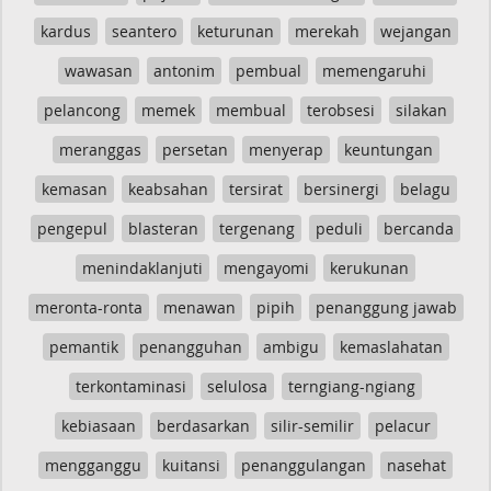
kardus
seantero
keturunan
merekah
wejangan
wawasan
antonim
pembual
memengaruhi
pelancong
memek
membual
terobsesi
silakan
meranggas
persetan
menyerap
keuntungan
kemasan
keabsahan
tersirat
bersinergi
belagu
pengepul
blasteran
tergenang
peduli
bercanda
menindaklanjuti
mengayomi
kerukunan
meronta-ronta
menawan
pipih
penanggung jawab
pemantik
penangguhan
ambigu
kemaslahatan
terkontaminasi
selulosa
terngiang-ngiang
kebiasaan
berdasarkan
silir-semilir
pelacur
mengganggu
kuitansi
penanggulangan
nasehat