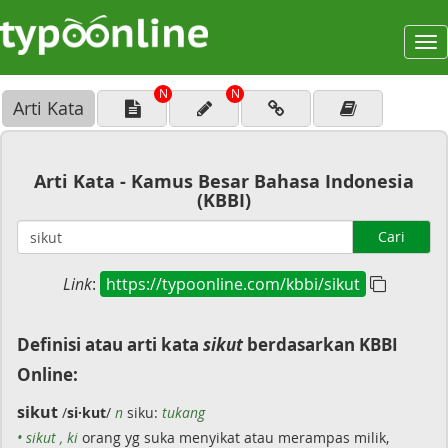
To
na
N
N
Arti Kata
Arti Kata - Kamus Besar Bahasa Indonesia
(KBBI)
Cari
Link
:
https://typoonline.com/kbbi/sikut
Definisi atau arti kata
sikut
berdasarkan KBBI
Online:
sikut
/
si·kut
/
n
siku:
tukang
• sikut , ki
orang yg suka menyikat atau merampas milik,