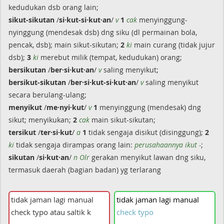
kedudukan dsb orang lain;
sikut-sikutan
/
si·kut-si·kut·an
/
v
1
cak
menyinggung-
nyinggung (mendesak dsb) dng siku (dl permainan bola,
pencak, dsb); main sikut-sikutan;
2
ki
main curang (tidak jujur
dsb);
3
ki
merebut milik (tempat, kedudukan) orang;
bersikutan
/
ber·si·kut·an
/
v
saling menyikut;
bersikut-sikutan
/
ber·si·kut-si·kut·an
/
v
saling menyikut
secara berulang-ulang;
menyikut
/
me·nyi·kut
/
v
1
menyinggung (mendesak) dng
sikut; menyikukan;
2
cak
main sikut-sikutan;
tersikut
/
ter·si·kut
/
a
1
tidak sengaja disikut (disinggung);
2
ki
tidak sengaja dirampas orang lain:
perusahaannya ikut -
;
sikutan
/
si·kut·an
/
n Olr
gerakan menyikut lawan dng siku,
termasuk daerah (bagian badan) yg terlarang
tidak
jaman
lagi
manual
check
typo