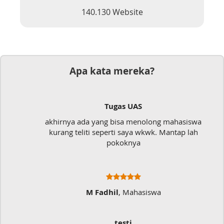
140.130 Website
Apa kata mereka?
Tugas UAS
akhirnya ada yang bisa menolong mahasiswa
Mu
kurang teliti seperti saya wkwk. Mantap lah
pokoknya
M Fadhil
, Mahasiswa
testi