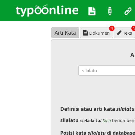
N
Arti Kata
Dokumen
Teks
A
Definisi atau arti kata
silalatu
silalatu
/
si·la·la·tu
/
Sd n
benda-benda
Posisi kata
silalatu
di database