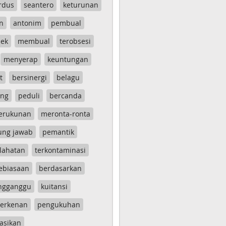
rdus
seantero
keturunan
n
antonim
pembual
ek
membual
terobsesi
menyerap
keuntungan
t
bersinergi
belagu
ang
peduli
bercanda
erukunan
meronta-ronta
ung jawab
pemantik
lahatan
terkontaminasi
ebiasaan
berdasarkan
ngganggu
kuitansi
erkenan
pengukuhan
asikan