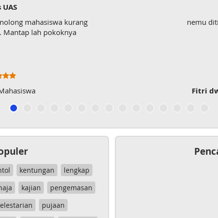
s UAS
enolong mahasiswa kurang
nemu dit
wk. Mantap lah pokoknya
 Mahasiswa
Fitri d
opuler
Penc
ntol
kentungan
lengkap
haja
kajian
pengemasan
elestarian
pujaan