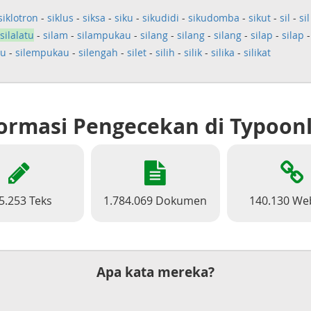
siklotron
-
siklus
-
siksa
-
siku
-
sikudidi
-
sikudomba
-
sikut
-
sil
-
sil
silalatu
-
silam
-
silampukau
-
silang
-
silang
-
silang
-
silap
-
silap
au
-
silempukau
-
silengah
-
silet
-
silih
-
silik
-
silika
-
silikat
ormasi Pengecekan di Typoon
5.253 Teks
1.784.069 Dokumen
140.130 We
Apa kata mereka?