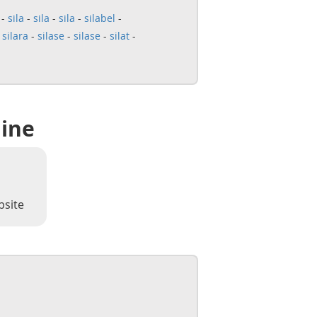
-
sila
-
sila
-
sila
-
silabel
-
-
silara
-
silase
-
silase
-
silat
-
line
bsite