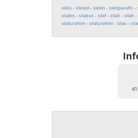
siklis
-
sikloid
-
siklon
-
sikloparafin
-
silabis
-
silabus
-
silaf
-
silah
-
silah
-
silaturahim
-
silaturahmi
-
silau
-
sil
Inf
41