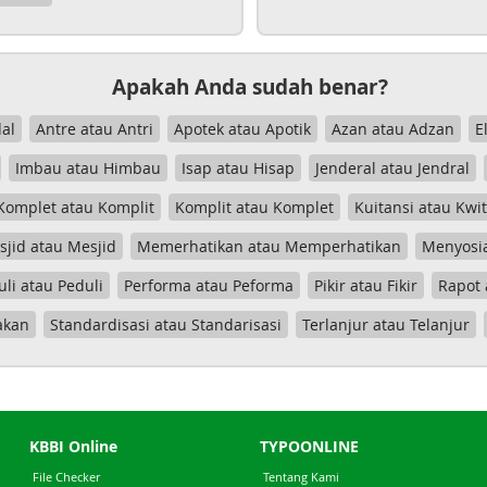
Apakah Anda sudah benar?
al
Antre atau Antri
Apotek atau Apotik
Azan atau Adzan
E
Imbau atau Himbau
Isap atau Hisap
Jenderal atau Jendral
Komplet atau Komplit
Komplit atau Komplet
Kuitansi atau Kwi
jid atau Mesjid
Memerhatikan atau Memperhatikan
Menyosia
uli atau Peduli
Performa atau Peforma
Pikir atau Fikir
Rapot 
akan
Standardisasi atau Standarisasi
Terlanjur atau Telanjur
KBBI Online
TYPOONLINE
File Checker
Tentang Kami