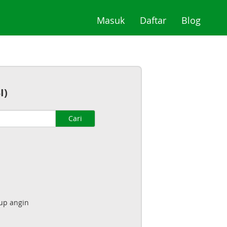
(current)
(current)
(curre
Masuk
Daftar
Blog
I)
Cari
up angin