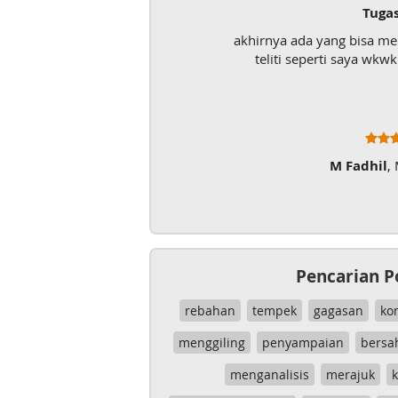
Tuga
akhirnya ada yang bisa m
teliti seperti saya wk
M Fadhil
,
Pencarian P
rebahan
tempek
gagasan
ko
menggiling
penyampaian
bersa
menganalisis
merajuk
k