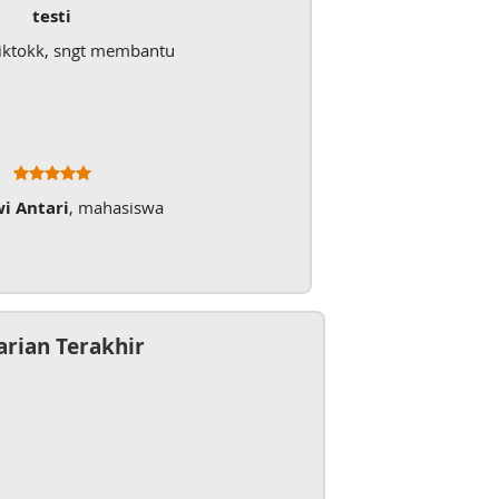
testi
iktokk, sngt membantu
wi Antari
, mahasiswa
arian Terakhir