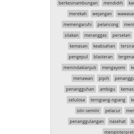
berkesinambungan
mendidih
ka
merekah
wejangan
wawasa
memengaruhi
pelancong
mem
silakan
meranggas
persetan
kemasan
keabsahan
tersira
pengepul
blasteran
tergen
menindaklanjuti
mengayomi
k
menawan
pipih
penangg
penangguhan
ambigu
kemas
selulosa
terngiang-ngiang
k
silir-semilir
pelacur
me
penanggulangan
nasehat
b
menginterpret