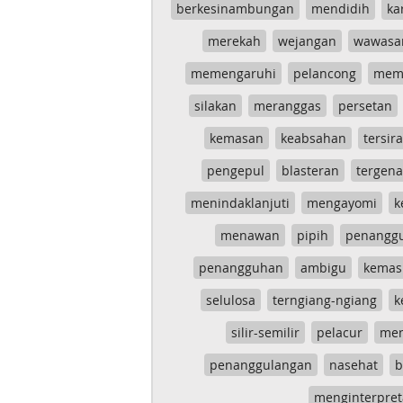
berkesinambungan
mendidih
ka
merekah
wejangan
wawasa
memengaruhi
pelancong
mem
silakan
meranggas
persetan
kemasan
keabsahan
tersira
pengepul
blasteran
tergen
menindaklanjuti
mengayomi
k
menawan
pipih
penangg
penangguhan
ambigu
kemas
selulosa
terngiang-ngiang
k
silir-semilir
pelacur
me
penanggulangan
nasehat
b
menginterpret