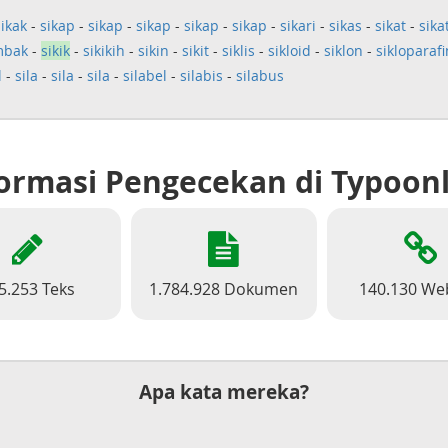
sikak
-
sikap
-
sikap
-
sikap
-
sikap
-
sikap
-
sikari
-
sikas
-
sikat
-
sika
mbak
-
sikik
-
sikikih
-
sikin
-
sikit
-
siklis
-
sikloid
-
siklon
-
sikloparafi
l
-
sila
-
sila
-
sila
-
silabel
-
silabis
-
silabus
ormasi Pengecekan di Typoon
5.253 Teks
1.784.928 Dokumen
140.130 We
Apa kata mereka?