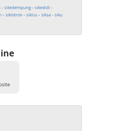
t
-
sikedempung
-
sikedidi
-
n
-
siklotron
-
siklus
-
siksa
-
siku
line
bsite