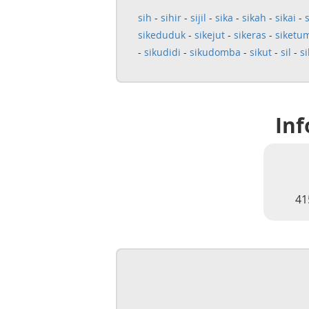
sih
-
sihir
-
sijil
-
sika
-
sikah
-
sikai
-
sikeduduk
-
sikejut
-
sikeras
-
siketu
-
sikudidi
-
sikudomba
-
sikut
-
sil
-
si
Inf
41