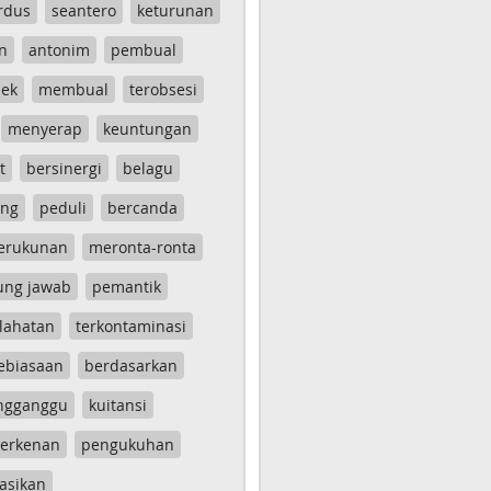
rdus
seantero
keturunan
n
antonim
pembual
ek
membual
terobsesi
menyerap
keuntungan
t
bersinergi
belagu
ang
peduli
bercanda
erukunan
meronta-ronta
ung jawab
pemantik
lahatan
terkontaminasi
ebiasaan
berdasarkan
ngganggu
kuitansi
erkenan
pengukuhan
asikan