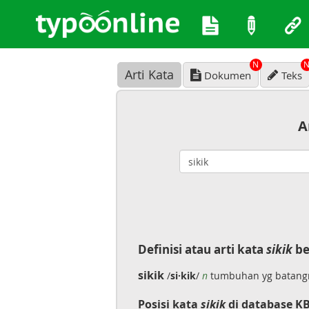
N
Arti Kata
Dokumen
Teks
A
Definisi atau arti kata
sikik
be
sikik
/
si·kik
/
n
tumbuhan yg batangn
Posisi kata
sikik
di database KB