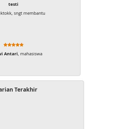
testi
iktokk, sngt membantu
wi Antari
, mahasiswa
arian Terakhir