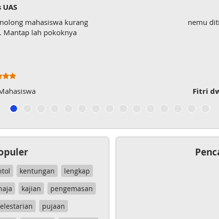
s UAS
enolong mahasiswa kurang
nemu dit
wk. Mantap lah pokoknya
 Mahasiswa
Fitri d
opuler
Penc
ntol
kentungan
lengkap
haja
kajian
pengemasan
elestarian
pujaan