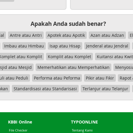
Apakah Anda sudah benar?
al
Antre atau Antri
Apotek atau Apotik
Azan atau Adzan
E
Imbau atau Himbau
Isap atau Hisap
Jenderal atau Jendral
Komplet atau Komplit
Komplit atau Komplet
Kuitansi atau Kwi
jid atau Mesjid
Memerhatikan atau Memperhatikan
Menyosia
uli atau Peduli
Performa atau Peforma
Pikir atau Fikir
Rapot 
akan
Standardisasi atau Standarisasi
Terlanjur atau Telanjur
KBBI Online
TYPOONLINE
File Checker
Tentang Kami