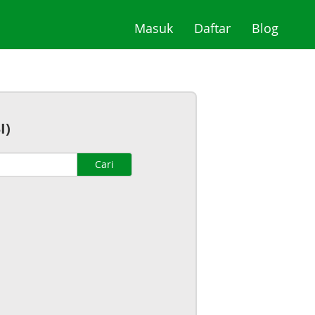
(current)
(current)
(curre
Masuk
Daftar
Blog
I)
Cari