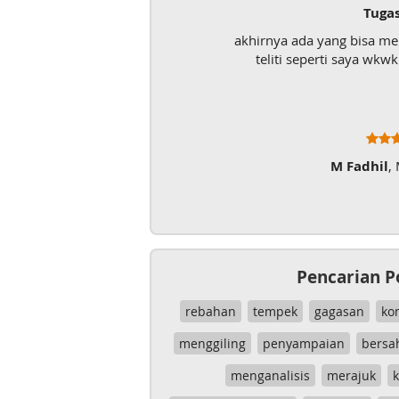
Tuga
akhirnya ada yang bisa m
teliti seperti saya wk
M Fadhil
,
Pencarian P
rebahan
tempek
gagasan
ko
menggiling
penyampaian
bersa
menganalisis
merajuk
k