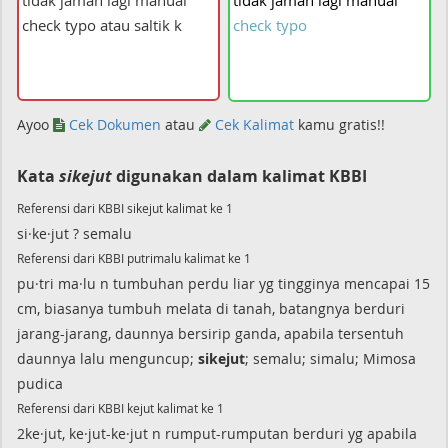
tidak
jaman
lagi
manual
check
typo
Ayoo
Cek Dokumen
atau
Cek Kalimat
kamu gratis!!
Kata
sikejut
digunakan dalam kalimat KBBI
Referensi dari KBBI sikejut kalimat ke 1
si·ke·jut ? semalu
Referensi dari KBBI putrimalu kalimat ke 1
pu·tri ma·lu n tumbuhan perdu liar yg tingginya mencapai 15
cm, biasanya tumbuh melata di tanah, batangnya berduri
jarang-jarang, daunnya bersirip ganda, apabila tersentuh
daunnya lalu menguncup;
sikejut
; semalu; simalu; Mimosa
pudica
Referensi dari KBBI kejut kalimat ke 1
2ke·jut, ke·jut-ke·jut n rumput-rumputan berduri yg apabila