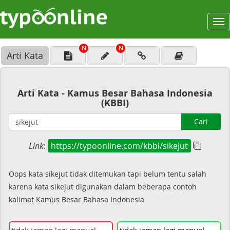
To
na
N
N
Arti Kata
Arti Kata - Kamus Besar Bahasa Indonesia
(KBBI)
Cari
Link
:
https://typoonline.com/kbbi/sikejut
Oops kata sikejut tidak ditemukan tapi belum tentu salah
karena kata sikejut digunakan dalam beberapa contoh
kalimat Kamus Besar Bahasa Indonesia