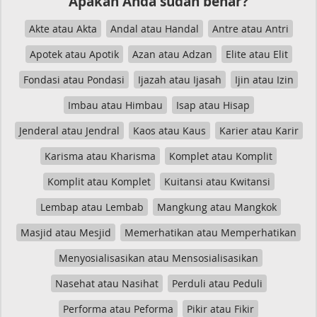
Apakah Anda sudah benar?
Akte atau Akta
Andal atau Handal
Antre atau Antri
Apotek atau Apotik
Azan atau Adzan
Elite atau Elit
Fondasi atau Pondasi
Ijazah atau Ijasah
Ijin atau Izin
Imbau atau Himbau
Isap atau Hisap
Jenderal atau Jendral
Kaos atau Kaus
Karier atau Karir
Karisma atau Kharisma
Komplet atau Komplit
Komplit atau Komplet
Kuitansi atau Kwitansi
Lembap atau Lembab
Mangkung atau Mangkok
Masjid atau Mesjid
Memerhatikan atau Memperhatikan
Menyosialisasikan atau Mensosialisasikan
Nasehat atau Nasihat
Perduli atau Peduli
Performa atau Peforma
Pikir atau Fikir