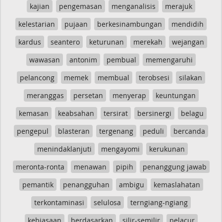
kajian
pengemasan
menganalisis
merajuk
kelestarian
pujaan
berkesinambungan
mendidih
kardus
seantero
keturunan
merekah
wejangan
wawasan
antonim
pembual
memengaruhi
pelancong
memek
membual
terobsesi
silakan
meranggas
persetan
menyerap
keuntungan
kemasan
keabsahan
tersirat
bersinergi
belagu
pengepul
blasteran
tergenang
peduli
bercanda
menindaklanjuti
mengayomi
kerukunan
meronta-ronta
menawan
pipih
penanggung jawab
pemantik
penangguhan
ambigu
kemaslahatan
terkontaminasi
selulosa
terngiang-ngiang
kebiasaan
berdasarkan
silir-semilir
pelacur