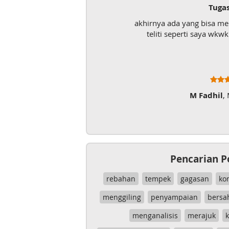
Tuga
akhirnya ada yang bisa m
teliti seperti saya wk
M Fadhil
,
Pencarian P
rebahan
tempek
gagasan
ko
menggiling
penyampaian
bersa
menganalisis
merajuk
k