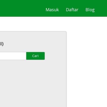
(current)
(current)
(curre
Masuk
Daftar
Blog
I)
Cari