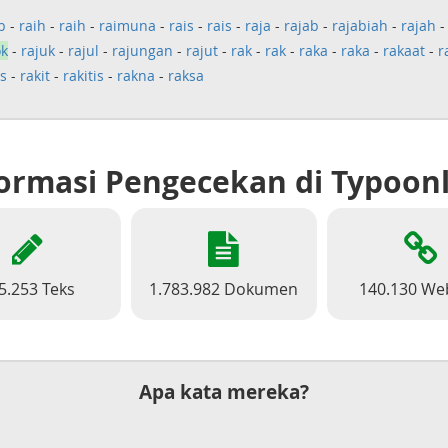
b
-
raih
-
raih
-
raimuna
-
rais
-
rais
-
raja
-
rajab
-
rajabiah
-
rajah
ok
-
rajuk
-
rajul
-
rajungan
-
rajut
-
rak
-
rak
-
raka
-
raka
-
rakaat
-
r
is
-
rakit
-
rakitis
-
rakna
-
raksa
ormasi Pengecekan di Typoon
5.253 Teks
1.783.982 Dokumen
140.130 We
Apa kata mereka?