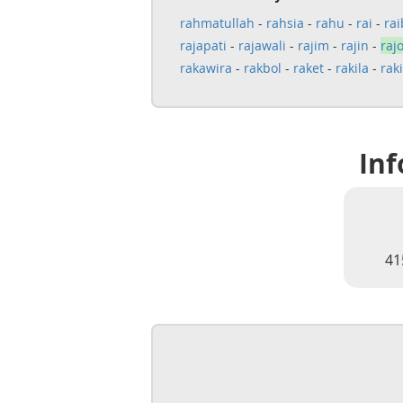
rahmatullah
-
rahsia
-
rahu
-
rai
-
rai
rajapati
-
rajawali
-
rajim
-
rajin
-
raj
rakawira
-
rakbol
-
raket
-
rakila
-
rak
Inf
41