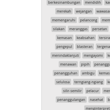
berkesinambungan
mendidih
ka
merekah
wejangan
wawasa
memengaruhi
pelancong
mem
silakan
meranggas
persetan
kemasan
keabsahan
tersira
pengepul
blasteran
tergen
menindaklanjuti
mengayomi
k
menawan
pipih
penangg
penangguhan
ambigu
kemas
selulosa
terngiang-ngiang
k
silir-semilir
pelacur
me
penanggulangan
nasehat
b
menginterpret