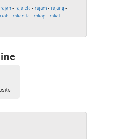
-
rajah
-
rajalela
-
rajam
-
rajang
-
akah
-
rakanita
-
rakap
-
rakat
-
line
bsite