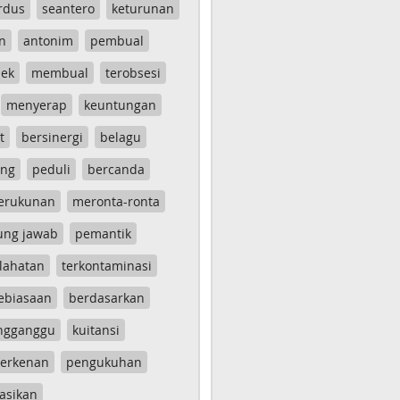
rdus
seantero
keturunan
n
antonim
pembual
ek
membual
terobsesi
menyerap
keuntungan
t
bersinergi
belagu
ang
peduli
bercanda
erukunan
meronta-ronta
ung jawab
pemantik
lahatan
terkontaminasi
ebiasaan
berdasarkan
ngganggu
kuitansi
erkenan
pengukuhan
asikan