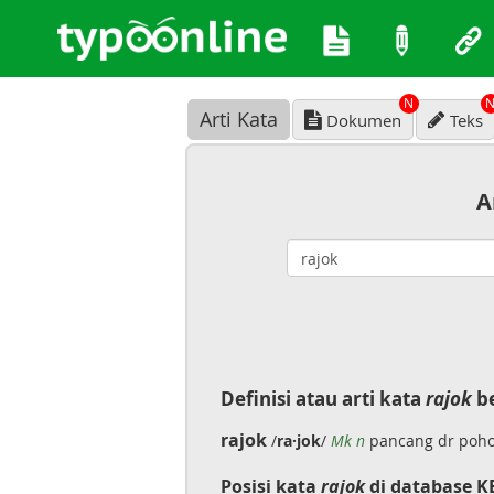
N
Arti Kata
Dokumen
Teks
A
Definisi atau arti kata
rajok
be
rajok
/
ra·jok
/
Mk n
pancang dr pohon
Posisi kata
rajok
di database K