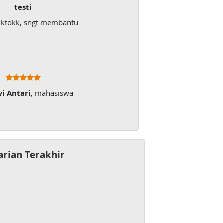
testi
iktokk, sngt membantu
wi Antari
, mahasiswa
arian Terakhir