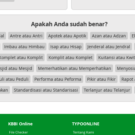
Apakah Anda sudah benar?
al
Antre atau Antri
Apotek atau Apotik
Azan atau Adzan
E
Imbau atau Himbau
Isap atau Hisap
Jenderal atau Jendral
Komplet atau Komplit
Komplit atau Komplet
Kuitansi atau Kwi
jid atau Mesjid
Memerhatikan atau Memperhatikan
Menyosia
uli atau Peduli
Performa atau Peforma
Pikir atau Fikir
Rapot 
akan
Standardisasi atau Standarisasi
Terlanjur atau Telanjur
KBBI Online
TYPOONLINE
File Checker
Tentang Kami