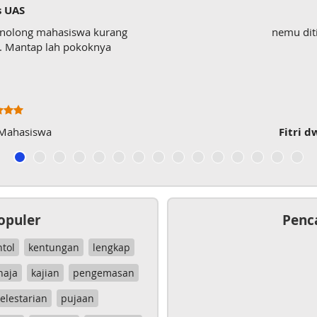
s UAS
enolong mahasiswa kurang
nemu dit
wk. Mantap lah pokoknya
 Mahasiswa
Fitri d
opuler
Penc
ntol
kentungan
lengkap
haja
kajian
pengemasan
elestarian
pujaan