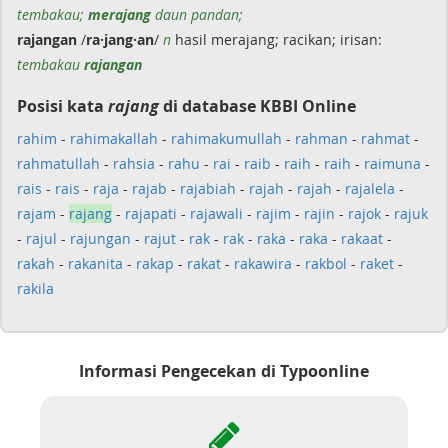
tembakau;
merajang
daun pandan;
rajangan
/
ra·jang·an
/
n
hasil merajang; racikan; irisan:
tembakau
rajangan
Posisi kata
rajang
di database KBBI Online
rahim
-
rahimakallah
-
rahimakumullah
-
rahman
-
rahmat
-
rahmatullah
-
rahsia
-
rahu
-
rai
-
raib
-
raih
-
raih
-
raimuna
-
rais
-
rais
-
raja
-
rajab
-
rajabiah
-
rajah
-
rajah
-
rajalela
-
rajam
-
rajang
-
rajapati
-
rajawali
-
rajim
-
rajin
-
rajok
-
rajuk
-
rajul
-
rajungan
-
rajut
-
rak
-
rak
-
raka
-
raka
-
rakaat
-
rakah
-
rakanita
-
rakap
-
rakat
-
rakawira
-
rakbol
-
raket
-
rakila
Informasi Pengecekan di Typoonline