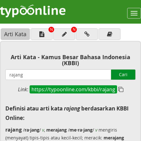
To
na
N
N
Arti Kata
Arti Kata - Kamus Besar Bahasa Indonesia
(KBBI)
Cari
Link
:
https://typoonline.com/kbbi/rajang
Definisi atau arti kata
rajang
berdasarkan KBBI
Online:
rajang
/
ra·jang
/
v
,
merajang
/
me·ra·jang
/
v
mengiris
(menyayat) tipis-tipis atau kecil-kecil; meracik:
merajang