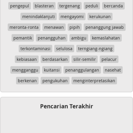
pengepul
blasteran
tergenang
peduli
bercanda
menindaklanjuti
mengayomi
kerukunan
meronta-ronta
menawan
pipih
penanggung jawab
pemantik
penangguhan
ambigu
kemaslahatan
terkontaminasi
selulosa
terngiang-ngiang
kebiasaan
berdasarkan
silir-semilir
pelacur
mengganggu
kuitansi
penanggulangan
nasehat
berkenan
pengukuhan
menginterpretasikan
Pencarian Terakhir