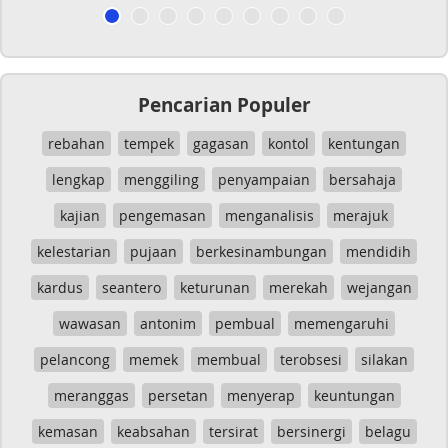
Pencarian Populer
rebahan
tempek
gagasan
kontol
kentungan
lengkap
menggiling
penyampaian
bersahaja
kajian
pengemasan
menganalisis
merajuk
kelestarian
pujaan
berkesinambungan
mendidih
kardus
seantero
keturunan
merekah
wejangan
wawasan
antonim
pembual
memengaruhi
pelancong
memek
membual
terobsesi
silakan
meranggas
persetan
menyerap
keuntungan
kemasan
keabsahan
tersirat
bersinergi
belagu