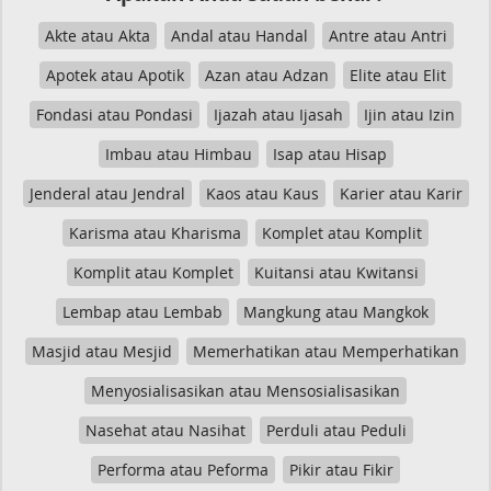
Akte atau Akta
Andal atau Handal
Antre atau Antri
Apotek atau Apotik
Azan atau Adzan
Elite atau Elit
Fondasi atau Pondasi
Ijazah atau Ijasah
Ijin atau Izin
Imbau atau Himbau
Isap atau Hisap
Jenderal atau Jendral
Kaos atau Kaus
Karier atau Karir
Karisma atau Kharisma
Komplet atau Komplit
Komplit atau Komplet
Kuitansi atau Kwitansi
Lembap atau Lembab
Mangkung atau Mangkok
Masjid atau Mesjid
Memerhatikan atau Memperhatikan
Menyosialisasikan atau Mensosialisasikan
Nasehat atau Nasihat
Perduli atau Peduli
Performa atau Peforma
Pikir atau Fikir