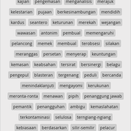
kajian
pengemasan
menganalisis
merajuk
kelestarian
pujaan
berkesinambungan
mendidih
kardus
seantero
keturunan
merekah
wejangan
wawasan
antonim
pembual
memengaruhi
pelancong
memek
membual
terobsesi
silakan
meranggas
persetan
menyerap
keuntungan
kemasan
keabsahan
tersirat
bersinergi
belagu
pengepul
blasteran
tergenang
peduli
bercanda
menindaklanjuti
mengayomi
kerukunan
meronta-ronta
menawan
pipih
penanggung jawab
pemantik
penangguhan
ambigu
kemaslahatan
terkontaminasi
selulosa
terngiang-ngiang
kebiasaan
berdasarkan
silir-semilir
pelacur