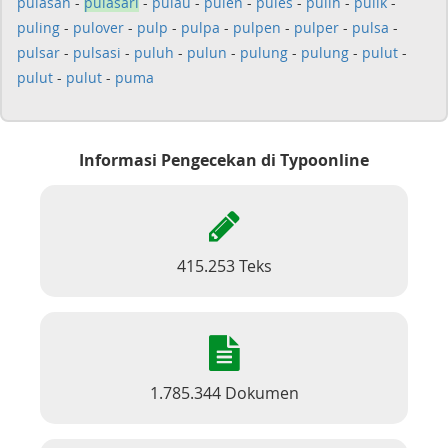
pulasan
-
pulasari
-
pulau
-
pulen
-
pules
-
pulih
-
pulik
-
puling
-
pulover
-
pulp
-
pulpa
-
pulpen
-
pulper
-
pulsa
-
pulsar
-
pulsasi
-
puluh
-
pulun
-
pulung
-
pulung
-
pulut
-
pulut
-
pulut
-
puma
Informasi Pengecekan di Typoonline
415.253 Teks
1.785.344 Dokumen