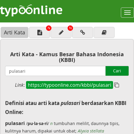
To
na
N
N
Arti Kata
Arti Kata - Kamus Besar Bahasa Indonesia
(KBBI)
Cari
Link
:
https://typoonline.com/kbbi/pulasari
Definisi atau arti kata
pulasari
berdasarkan KBBI
Online:
pulasari
/
pu·la·sa·ri
/
n
tumbuhan melilit, daunnya tipis,
kulitnya harum, dipakai untuk obat;
Alyxia stellata