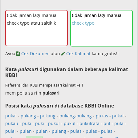
tidak
jaman
lagi
manual
check
typo
Ayoo
Cek Dokumen
atau
Cek Kalimat
kamu gratis!!
Kata
pulasari
digunakan dalam beberapa kalimat
KBBI
Referensi dari KBBI mempelasari kalimat ke 1
mem·pe·la·sa·ri n
pulasari
Posisi kata
pulasari
di database KBBI Online
pukal
-
pukang
-
pukang
-
pukang-pukang
-
pukas
-
pukat
-
pukau
-
puki
-
puki
-
pukul
-
pukul
-
pukulrata
-
pul
-
pula
-
pulai
-
pulan
-
pulan
-
pulang
-
pulas
-
pulas
-
pulas
-