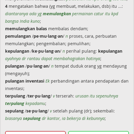
4
mengatakan bahwa (yg membuat, melakukan, dsb) itu ...:
diantaranya ada yg
memulangkan
permainan catur itu kpd
bangsa India kuno
;
memulangkan
balas
membalas dendam;
pemulangan
/
pe·mu·lang·an
/
n
proses, cara, perbuatan
memulangkan; pengembalian; pemulihan;
kepulangan
/
ke·pu·lang·an
/
n
perihal pulang:
kepulangan
ayahnya dr rantau dapat membahagiakan hatinya
;
pulangan
/
pu·lang·an
/
n
tempat duduk orang yg mendayung
(mengayuh);
pulangan
inventasi
Ek
perbandingan antara pendapatan dan
inventasi;
terpulang
/
ter·pu·lang
/
v
terserah:
urusan itu sepenuhnya
terpulang
kepadamu
;
sepulang
/
se·pu·lang
/
v
setelah pulang (dr); sekembali:
biasanya
sepulang
dr kantor, ia bekerja di kebunnya
;