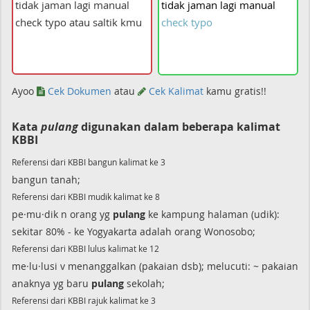
tidak
jaman
lagi
manual
check
typo
Ayoo
Cek Dokumen
atau
Cek Kalimat
kamu gratis!!
Kata
pulang
digunakan dalam beberapa kalimat
KBBI
Referensi dari KBBI bangun kalimat ke 3
bangun tanah;
Referensi dari KBBI mudik kalimat ke 8
pe·mu·dik n orang yg
pulang
ke kampung halaman (udik):
sekitar 80% - ke Yogyakarta adalah orang Wonosobo;
Referensi dari KBBI lulus kalimat ke 12
me·lu·lusi v menanggalkan (pakaian dsb); melucuti: ~ pakaian
anaknya yg baru
pulang
sekolah;
Referensi dari KBBI rajuk kalimat ke 3