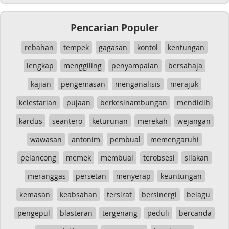
Pencarian Populer
rebahan
tempek
gagasan
kontol
kentungan
lengkap
menggiling
penyampaian
bersahaja
kajian
pengemasan
menganalisis
merajuk
kelestarian
pujaan
berkesinambungan
mendidih
kardus
seantero
keturunan
merekah
wejangan
wawasan
antonim
pembual
memengaruhi
pelancong
memek
membual
terobsesi
silakan
meranggas
persetan
menyerap
keuntungan
kemasan
keabsahan
tersirat
bersinergi
belagu
pengepul
blasteran
tergenang
peduli
bercanda