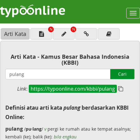
To
na
N
N
Arti Kata
Arti Kata - Kamus Besar Bahasa Indonesia
(KBBI)
Cari
Link
:
https://typoonline.com/kbbi/pulang
Definisi atau arti kata
pulang
berdasarkan KBBI
Online:
pulang
/
pu·lang
/
v
pergi ke rumah atau ke tempat asalnya;
kembali (ke); balik (ke):
bila engkau