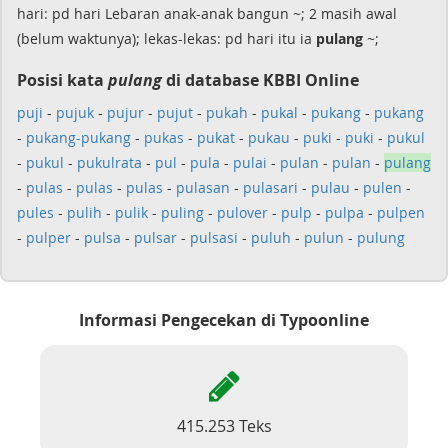
hari: pd hari Lebaran anak-anak bangun ~; 2 masih awal
(belum waktunya); lekas-lekas: pd hari itu ia
pulang
~;
Posisi kata
pulang
di database KBBI Online
puji
-
pujuk
-
pujur
-
pujut
-
pukah
-
pukal
-
pukang
-
pukang
-
pukang-pukang
-
pukas
-
pukat
-
pukau
-
puki
-
puki
-
pukul
-
pukul
-
pukulrata
-
pul
-
pula
-
pulai
-
pulan
-
pulan
-
pulang
-
pulas
-
pulas
-
pulas
-
pulasan
-
pulasari
-
pulau
-
pulen
-
pules
-
pulih
-
pulik
-
puling
-
pulover
-
pulp
-
pulpa
-
pulpen
-
pulper
-
pulsa
-
pulsar
-
pulsasi
-
puluh
-
pulun
-
pulung
Informasi Pengecekan di Typoonline
415.253 Teks