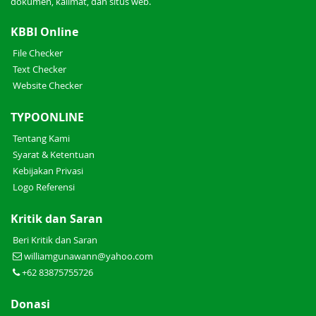
dokumen, kalimat, dan situs web.
KBBI Online
File Checker
Text Checker
Website Checker
TYPOONLINE
Tentang Kami
Syarat & Ketentuan
Kebijakan Privasi
Logo Referensi
Kritik dan Saran
Beri Kritik dan Saran
williamgunawann@yahoo.com
+62 83875755726
Donasi