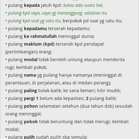
• pulang
kepada
jatuh kpd:
kalau ada suatu hal,
• pulang kpd saya, saya yg menanggung; sekalian itu
• pulang kpd soal yg satu itu,
berpokok pd soal yg satu itu;
• pulang
kepadamu
terserah kepadamu;
• pulang
ke rahmatullah
meninggal dunia;
• pulang
maklum (kpd)
terserah kpd pendapat
(pertimbangan) orang;
• pulang
modal
tidak beroleh untung ataupun menderita
rugi; kembali pokok;
• pulang
nama
yg pulang hanya namanya (meninggal di
perantauan, di perjalanan, atau di medan perang);
• pulang
paling
bolak-balik; ke sana kemari; hilir mudik;
• pulang
pergi
1
belum ada kepastian;
2
pulang balik;
• pulang
pohon
selamatan setahun (dua tahun dsb) sesudah
orang meninggal;
• pulang
pokok
tidak beruntung dan tidak merugi; kembali
modal;
• pulang
pulih
sudah pulih sbg semula;