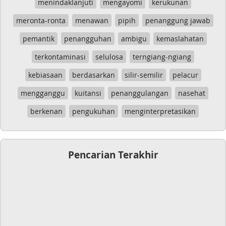
menindaklanjuti
mengayomi
kerukunan
meronta-ronta
menawan
pipih
penanggung jawab
pemantik
penangguhan
ambigu
kemaslahatan
terkontaminasi
selulosa
terngiang-ngiang
kebiasaan
berdasarkan
silir-semilir
pelacur
mengganggu
kuitansi
penanggulangan
nasehat
berkenan
pengukuhan
menginterpretasikan
Pencarian Terakhir