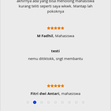
iswa
Mudah sekali, tinggal kirim dokumennya
 lah
langsung jadi
Ratna Fa
Sangat Memukai
Sangat membantu buat type saya yang banyak
typo kalau menulis
Musicer Indo