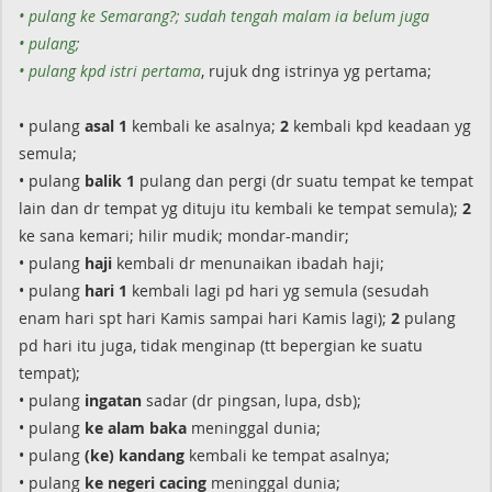
• pulang ke Semarang?; sudah tengah malam ia belum juga
• pulang;
• pulang kpd istri pertama
, rujuk dng istrinya yg pertama;
• pulang
asal 1
kembali ke asalnya;
2
kembali kpd keadaan yg
semula;
• pulang
balik 1
pulang dan pergi (dr suatu tempat ke tempat
lain dan dr tempat yg dituju itu kembali ke tempat semula);
2
ke sana kemari; hilir mudik; mondar-mandir;
• pulang
haji
kembali dr menunaikan ibadah haji;
• pulang
hari
1
kembali lagi pd hari yg semula (sesudah
enam hari spt hari Kamis sampai hari Kamis lagi);
2
pulang
pd hari itu juga, tidak menginap (tt bepergian ke suatu
tempat);
• pulang
ingatan
sadar (dr pingsan, lupa, dsb);
• pulang
ke alam baka
meninggal dunia;
• pulang
(ke) kandang
kembali ke tempat asalnya;
• pulang
ke negeri cacing
meninggal dunia;