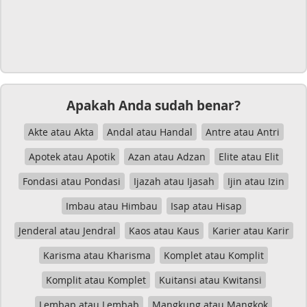
Apakah Anda sudah benar?
Akte atau Akta
Andal atau Handal
Antre atau Antri
Apotek atau Apotik
Azan atau Adzan
Elite atau Elit
Fondasi atau Pondasi
Ijazah atau Ijasah
Ijin atau Izin
Imbau atau Himbau
Isap atau Hisap
Jenderal atau Jendral
Kaos atau Kaus
Karier atau Karir
Karisma atau Kharisma
Komplet atau Komplit
Komplit atau Komplet
Kuitansi atau Kwitansi
Lembap atau Lembab
Mangkung atau Mangkok