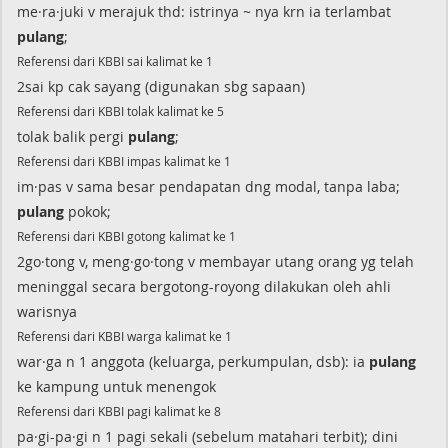
me·ra·juki v merajuk thd: istrinya ~ nya krn ia terlambat
pulang
;
Referensi dari KBBI sai kalimat ke 1
2sai kp cak sayang (digunakan sbg sapaan)
Referensi dari KBBI tolak kalimat ke 5
tolak balik pergi
pulang
;
Referensi dari KBBI impas kalimat ke 1
im·pas v sama besar pendapatan dng modal, tanpa laba;
pulang
pokok;
Referensi dari KBBI gotong kalimat ke 1
2go·tong v, meng·go·tong v membayar utang orang yg telah
meninggal secara bergotong-royong dilakukan oleh ahli
warisnya
Referensi dari KBBI warga kalimat ke 1
war·ga n 1 anggota (keluarga, perkumpulan, dsb): ia
pulang
ke kampung untuk menengok
Referensi dari KBBI pagi kalimat ke 8
pa·gi-pa·gi n 1 pagi sekali (sebelum matahari terbit); dini