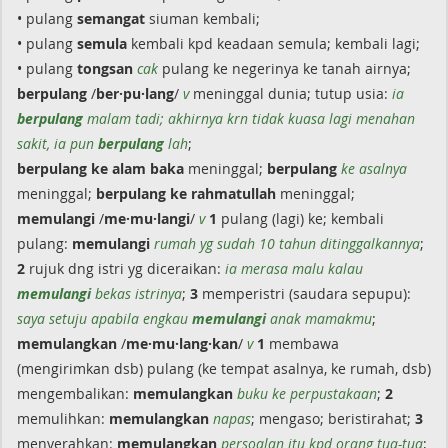
• pulang
semangat
siuman kembali;
• pulang
semula
kembali kpd keadaan semula; kembali lagi;
• pulang
tongsan
cak
pulang ke negerinya ke tanah airnya;
berpulang
/
ber·pu·lang
/
v
meninggal dunia; tutup usia:
ia
berpulang
malam tadi; akhirnya krn tidak kuasa lagi menahan
sakit, ia pun
berpulang
lah
;
berpulang
ke alam baka
meninggal;
berpulang
ke asalnya
meninggal;
berpulang
ke rahmatullah
meninggal;
memulangi
/
me·mu·langi
/
v
1
pulang (lagi) ke; kembali
pulang:
memulangi
rumah yg sudah 10 tahun ditinggalkannya
;
2
rujuk dng istri yg diceraikan:
ia merasa malu kalau
memulangi
bekas istrinya
;
3
memperistri (saudara sepupu):
saya setuju apabila engkau
memulangi
anak mamakmu
;
memulangkan
/
me·mu·lang·kan
/
v
1
membawa
(mengirimkan dsb) pulang (ke tempat asalnya, ke rumah, dsb)
mengembalikan:
memulangkan
buku ke perpustakaan
;
2
memulihkan:
memulangkan
napas
; mengaso; beristirahat;
3
menyerahkan:
memulangkan
persoalan itu kpd orang tua-tua
;