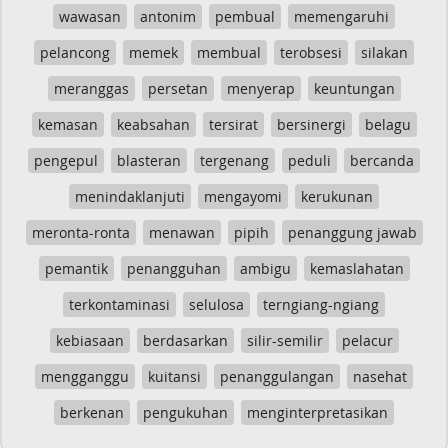
wawasan
antonim
pembual
memengaruhi
pelancong
memek
membual
terobsesi
silakan
meranggas
persetan
menyerap
keuntungan
kemasan
keabsahan
tersirat
bersinergi
belagu
pengepul
blasteran
tergenang
peduli
bercanda
menindaklanjuti
mengayomi
kerukunan
meronta-ronta
menawan
pipih
penanggung jawab
pemantik
penangguhan
ambigu
kemaslahatan
terkontaminasi
selulosa
terngiang-ngiang
kebiasaan
berdasarkan
silir-semilir
pelacur
mengganggu
kuitansi
penanggulangan
nasehat
berkenan
pengukuhan
menginterpretasikan