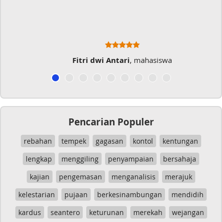
Fitri dwi Antari
, mahasiswa
Pencarian Populer
rebahan
tempek
gagasan
kontol
kentungan
lengkap
menggiling
penyampaian
bersahaja
kajian
pengemasan
menganalisis
merajuk
kelestarian
pujaan
berkesinambungan
mendidih
kardus
seantero
keturunan
merekah
wejangan