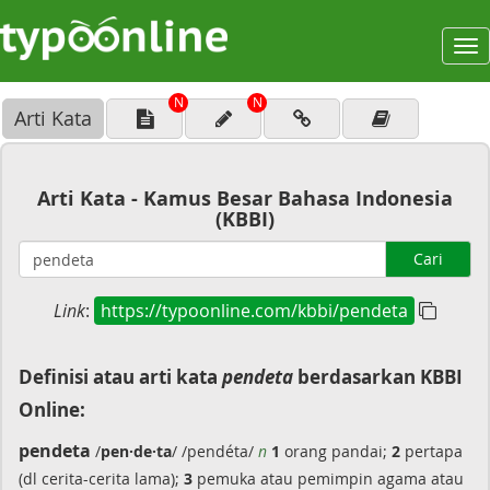
To
na
N
N
Arti Kata
Arti Kata - Kamus Besar Bahasa Indonesia
(KBBI)
Cari
Link
:
https://typoonline.com/kbbi/pendeta
Definisi atau arti kata
pendeta
berdasarkan KBBI
Online:
pendeta
/
pen·de·ta
/ /pendéta/
n
1
orang pandai;
2
pertapa
(dl cerita-cerita lama);
3
pemuka atau pemimpin agama atau