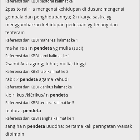
Referensi dari KBBI pastoral kalimat ke 1
2pas·to·ral 1 a mengenai kehidupan di dusun; mengenai
gembala dan penghidupannya; 2 n karya sastra yg
menggambarkan kehidupan pedesaan yg tenang dan
tenteram
Referensi dari KBBI maharesi kalimat ke 1
ma·ha·re·si n
pendeta
yg mulia (suci)
Referensi dari KBBI sami kalimat ke 1
2sa·mi Ar a agung; luhur; mulia; tinggi
Referensi dari KBBI rabi kalimat ke 2
rabi; 2
pendeta
agama Yahudi
Referensi dari KBBI klerikus kalimat ke 1
kle·ri·kus /klérikus/ n
pendeta
Referensi dari KBBI tentara kalimat ke 5
tentara;
pendeta
Referensi dari KBBI sangha kalimat ke 1
sang·ha n
pendeta
Buddha: pertama kali peringatan Waisak
dipimpin