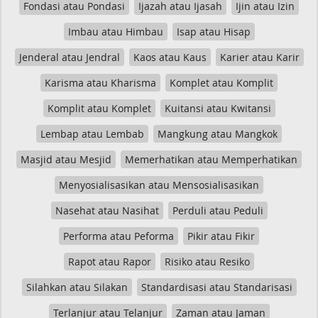
Fondasi atau Pondasi
Ijazah atau Ijasah
Ijin atau Izin
Imbau atau Himbau
Isap atau Hisap
Jenderal atau Jendral
Kaos atau Kaus
Karier atau Karir
Karisma atau Kharisma
Komplet atau Komplit
Komplit atau Komplet
Kuitansi atau Kwitansi
Lembap atau Lembab
Mangkung atau Mangkok
Masjid atau Mesjid
Memerhatikan atau Memperhatikan
Menyosialisasikan atau Mensosialisasikan
Nasehat atau Nasihat
Perduli atau Peduli
Performa atau Peforma
Pikir atau Fikir
Rapot atau Rapor
Risiko atau Resiko
Silahkan atau Silakan
Standardisasi atau Standarisasi
Terlanjur atau Telanjur
Zaman atau Jaman