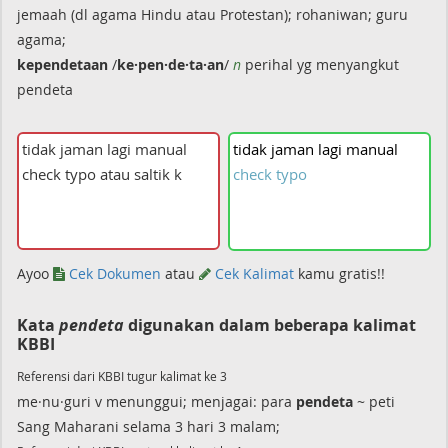
jemaah (dl agama Hindu atau Protestan); rohaniwan; guru
agama;
kependetaan
/
ke·pen·de·ta·an
/
n
perihal yg menyangkut
pendeta
tidak
jaman
lagi
manual
check
typo
Ayoo
Cek Dokumen
atau
Cek Kalimat
kamu gratis!!
Kata
pendeta
digunakan dalam beberapa kalimat
KBBI
Referensi dari KBBI tugur kalimat ke 3
me·nu·guri v menunggui; menjagai: para
pendeta
~ peti
Sang Maharani selama 3 hari 3 malam;