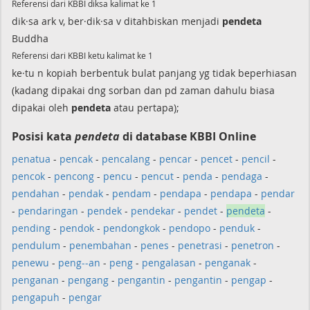
Referensi dari KBBI diksa kalimat ke 1
dik·sa ark v, ber·dik·sa v ditahbiskan menjadi
pendeta
Buddha
Referensi dari KBBI ketu kalimat ke 1
ke·tu n kopiah berbentuk bulat panjang yg tidak beperhiasan
(kadang dipakai dng sorban dan pd zaman dahulu biasa
dipakai oleh
pendeta
atau pertapa);
Posisi kata
pendeta
di database KBBI Online
penatua
-
pencak
-
pencalang
-
pencar
-
pencet
-
pencil
-
pencok
-
pencong
-
pencu
-
pencut
-
penda
-
pendaga
-
pendahan
-
pendak
-
pendam
-
pendapa
-
pendapa
-
pendar
-
pendaringan
-
pendek
-
pendekar
-
pendet
-
pendeta
-
pending
-
pendok
-
pendongkok
-
pendopo
-
penduk
-
pendulum
-
penembahan
-
penes
-
penetrasi
-
penetron
-
penewu
-
peng--an
-
peng
-
pengalasan
-
penganak
-
penganan
-
pengang
-
pengantin
-
pengantin
-
pengap
-
pengapuh
-
pengar