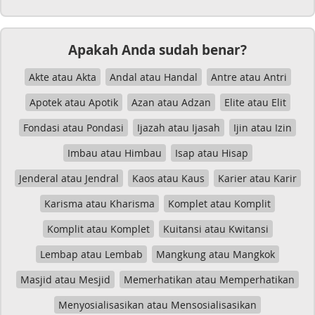
Apakah Anda sudah benar?
Akte atau Akta
Andal atau Handal
Antre atau Antri
Apotek atau Apotik
Azan atau Adzan
Elite atau Elit
Fondasi atau Pondasi
Ijazah atau Ijasah
Ijin atau Izin
Imbau atau Himbau
Isap atau Hisap
Jenderal atau Jendral
Kaos atau Kaus
Karier atau Karir
Karisma atau Kharisma
Komplet atau Komplit
Komplit atau Komplet
Kuitansi atau Kwitansi
Lembap atau Lembab
Mangkung atau Mangkok
Masjid atau Mesjid
Memerhatikan atau Memperhatikan
Menyosialisasikan atau Mensosialisasikan