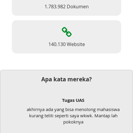
1.783.982 Dokumen
140.130 Website
Apa kata mereka?
Tugas UAS
akhirnya ada yang bisa menolong mahasiswa
kurang teliti seperti saya wkwk. Mantap lah
pokoknya