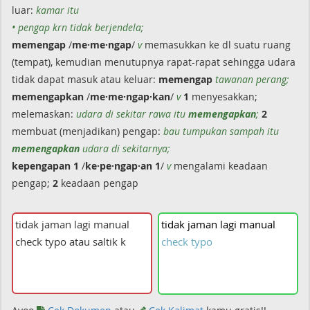
luar:
kamar itu
• pengap krn tidak berjendela;
memengap
/
me·me·ngap
/
v
memasukkan ke dl suatu ruang
(tempat), kemudian menutupnya rapat-rapat sehingga udara
tidak dapat masuk atau keluar:
memengap
tawanan perang;
memengapkan
/
me·me·ngap·kan
/
v
1
menyesakkan;
melemaskan:
udara di sekitar rawa itu
memengapkan
;
2
membuat (menjadikan) pengap:
bau tumpukan sampah itu
memengapkan
udara di sekitarnya;
kepengapan 1
/
ke·pe·ngap·an 1
/
v
mengalami keadaan
pengap;
2
keadaan pengap
tidak
jaman
lagi
manual
check
typo