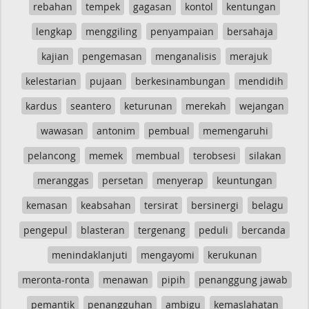
rebahan
tempek
gagasan
kontol
kentungan
lengkap
menggiling
penyampaian
bersahaja
kajian
pengemasan
menganalisis
merajuk
kelestarian
pujaan
berkesinambungan
mendidih
kardus
seantero
keturunan
merekah
wejangan
wawasan
antonim
pembual
memengaruhi
pelancong
memek
membual
terobsesi
silakan
meranggas
persetan
menyerap
keuntungan
kemasan
keabsahan
tersirat
bersinergi
belagu
pengepul
blasteran
tergenang
peduli
bercanda
menindaklanjuti
mengayomi
kerukunan
meronta-ronta
menawan
pipih
penanggung jawab
pemantik
penangguhan
ambigu
kemaslahatan