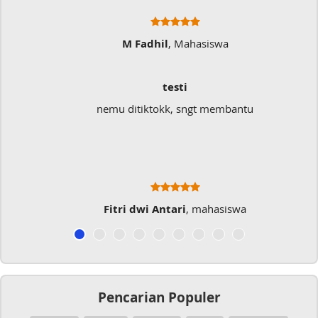
M Fadhil
, Mahasiswa
testi
nemu ditiktokk, sngt membantu
S
Fitri dwi Antari
, mahasiswa
Pencarian Populer