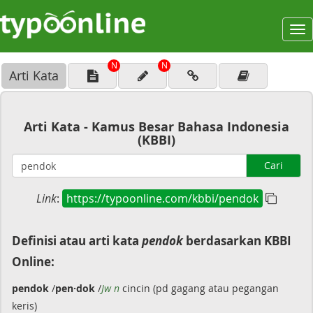
To
na
N
N
Arti Kata
Arti Kata - Kamus Besar Bahasa Indonesia
(KBBI)
Cari
Link
:
https://typoonline.com/kbbi/pendok
Definisi atau arti kata
pendok
berdasarkan KBBI
Online:
pendok
/
pen·dok
/
Jw n
cincin (pd gagang atau pegangan
keris)