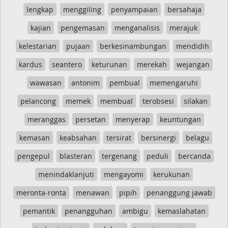
rebahan
tempek
gagasan
kontol
kentungan
lengkap
menggiling
penyampaian
bersahaja
kajian
pengemasan
menganalisis
merajuk
kelestarian
pujaan
berkesinambungan
mendidih
kardus
seantero
keturunan
merekah
wejangan
wawasan
antonim
pembual
memengaruhi
pelancong
memek
membual
terobsesi
silakan
meranggas
persetan
menyerap
keuntungan
kemasan
keabsahan
tersirat
bersinergi
belagu
pengepul
blasteran
tergenang
peduli
bercanda
menindaklanjuti
mengayomi
kerukunan
meronta-ronta
menawan
pipih
penanggung jawab
pemantik
penangguhan
ambigu
kemaslahatan