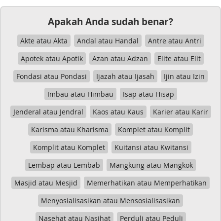
Apakah Anda sudah benar?
Akte atau Akta
Andal atau Handal
Antre atau Antri
Apotek atau Apotik
Azan atau Adzan
Elite atau Elit
Fondasi atau Pondasi
Ijazah atau Ijasah
Ijin atau Izin
Imbau atau Himbau
Isap atau Hisap
Jenderal atau Jendral
Kaos atau Kaus
Karier atau Karir
Karisma atau Kharisma
Komplet atau Komplit
Komplit atau Komplet
Kuitansi atau Kwitansi
Lembap atau Lembab
Mangkung atau Mangkok
Masjid atau Mesjid
Memerhatikan atau Memperhatikan
Menyosialisasikan atau Mensosialisasikan