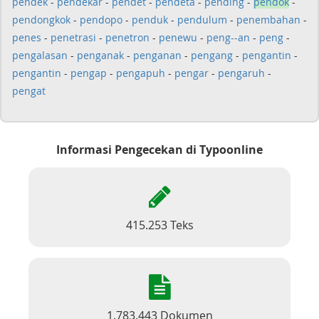
pendek
-
pendekar
-
pendet
-
pendeta
-
pending
-
pendok
-
pendongkok
-
pendopo
-
penduk
-
pendulum
-
penembahan
-
penes
-
penetrasi
-
penetron
-
penewu
-
peng--an
-
peng
-
pengalasan
-
penganak
-
penganan
-
pengang
-
pengantin
-
pengantin
-
pengap
-
pengapuh
-
pengar
-
pengaruh
-
pengat
Informasi Pengecekan di Typoonline
415.253 Teks
1.783.443 Dokumen