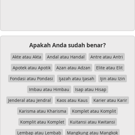
Apakah Anda sudah benar?
Akte atau Akta
Andal atau Handal
Antre atau Antri
Apotek atau Apotik
Azan atau Adzan
Elite atau Elit
Fondasi atau Pondasi
Ijazah atau Ijasah
Ijin atau Izin
Imbau atau Himbau
Isap atau Hisap
Jenderal atau Jendral
Kaos atau Kaus
Karier atau Karir
Karisma atau Kharisma
Komplet atau Komplit
Komplit atau Komplet
Kuitansi atau Kwitansi
Lembap atau Lembab
Mangkung atau Mangkok