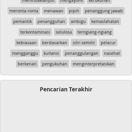
menindaklanjuti
mengayomi
kerukunan
meronta-ronta
menawan
pipih
penanggung jawab
pemantik
penangguhan
ambigu
kemaslahatan
terkontaminasi
selulosa
terngiang-ngiang
kebiasaan
berdasarkan
silir-semilir
pelacur
mengganggu
kuitansi
penanggulangan
nasehat
berkenan
pengukuhan
menginterpretasikan
Pencarian Terakhir