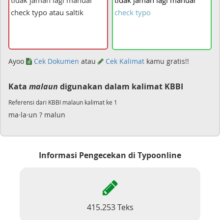
tidak
jaman
lagi
manual
check
typo
Ayoo
Cek Dokumen
atau
Cek Kalimat
kamu gratis!!
Kata
malaun
digunakan dalam kalimat KBBI
Referensi dari KBBI malaun kalimat ke 1
ma·la·un ? malun
Informasi Pengecekan di Typoonline
415.253 Teks