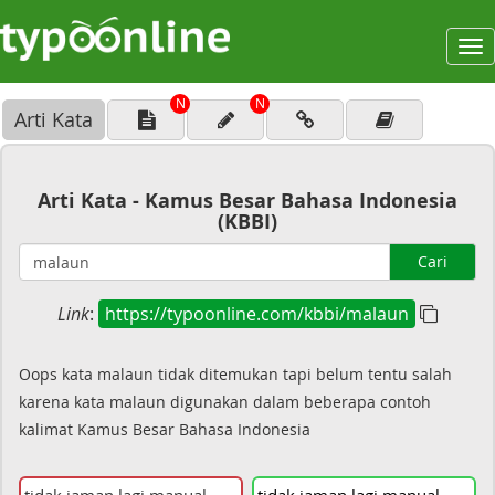
To
na
N
N
Arti Kata
Arti Kata - Kamus Besar Bahasa Indonesia
(KBBI)
Cari
Link
:
https://typoonline.com/kbbi/malaun
Oops kata malaun tidak ditemukan tapi belum tentu salah
karena kata malaun digunakan dalam beberapa contoh
kalimat Kamus Besar Bahasa Indonesia