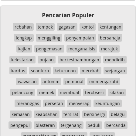
Pencarian Populer
rebahan
tempek
gagasan
kontol
kentungan
lengkap
menggiling
penyampaian
bersahaja
kajian
pengemasan
menganalisis
merajuk
kelestarian
pujaan
berkesinambungan
mendidih
kardus
seantero
keturunan
merekah
wejangan
wawasan
antonim
pembual
memengaruhi
pelancong
memek
membual
terobsesi
silakan
meranggas
persetan
menyerap
keuntungan
kemasan
keabsahan
tersirat
bersinergi
belagu
pengepul
blasteran
tergenang
peduli
bercanda