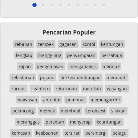
Pencarian Populer
rebahan
tempek
gagasan
kontol
kentungan
lengkap
menggiling
penyampaian
bersahaja
kajian
pengemasan
menganalisis
merajuk
kelestarian
pujaan
berkesinambungan
mendidih
kardus
seantero
keturunan
merekah
wejangan
wawasan
antonim
pembual
memengaruhi
pelancong
memek
membual
terobsesi
silakan
meranggas
persetan
menyerap
keuntungan
kemasan
keabsahan
tersirat
bersinergi
belagu