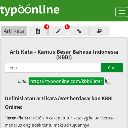
To
na
N
N
Arti Kata
Arti Kata - Kamus Besar Bahasa Indonesia
(KBBI)
Cari
Link
:
https://typoonline.com/kbbi/leter
Definisi atau arti kata
leter
berdasarkan KBBI
Online:
1
1
leter
/
le·ter
/ /létér/
n
cakap (tutur kata) yg keluar terus-
menerus dng tidak tentu maksud tujuannya;