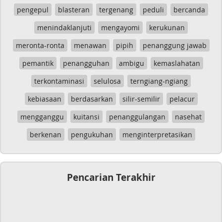
pengepul
blasteran
tergenang
peduli
bercanda
menindaklanjuti
mengayomi
kerukunan
meronta-ronta
menawan
pipih
penanggung jawab
pemantik
penangguhan
ambigu
kemaslahatan
terkontaminasi
selulosa
terngiang-ngiang
kebiasaan
berdasarkan
silir-semilir
pelacur
mengganggu
kuitansi
penanggulangan
nasehat
berkenan
pengukuhan
menginterpretasikan
Pencarian Terakhir