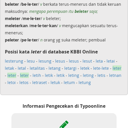
beleter
/
be·le·ter
/
v
berkata terus-menerus dan tidak keruan
maksudnya:
mengapa perempuan itu
beleter
saja;
meleter
/
me·le·ter
/
v
beleter;
meleterkan
/
me·le·ter·kan
/
v
mengucapkan sesuatu terus-
menerus;
peleter
/
pe·le·ter
/
n
orang yg suka meleter; pembual
Posisi kata
leter
di database KBBI Online
lesterung
-
lesu
-
lesung
-
lesus
-
lesus
-
lesut
-
leta
-
letai
-
letak
-
letal
-
letalitas
-
letang
-
letargi
-
letek
-
lete-lete
-
leter
-
leter
-
leter
-
letih
-
letik
-
letik
-
leting
-
leting
-
letis
-
letnan
-
letoi
-
letos
-
letraset
-
letuk
-
letum
-
letung
Informasi Pengecekan di Typoonline