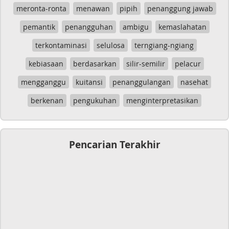
meronta-ronta
menawan
pipih
penanggung jawab
pemantik
penangguhan
ambigu
kemaslahatan
terkontaminasi
selulosa
terngiang-ngiang
kebiasaan
berdasarkan
silir-semilir
pelacur
mengganggu
kuitansi
penanggulangan
nasehat
berkenan
pengukuhan
menginterpretasikan
Pencarian Terakhir