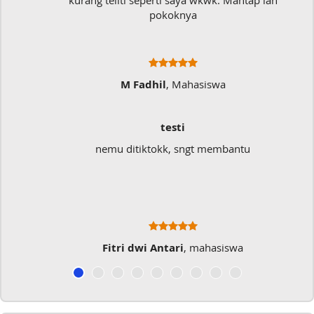
kurang teliti seperti saya wkwk. Mantap lah
pokoknya
M Fadhil
, Mahasiswa
testi
nemu ditiktokk, sngt membantu
Fitri dwi Antari
, mahasiswa