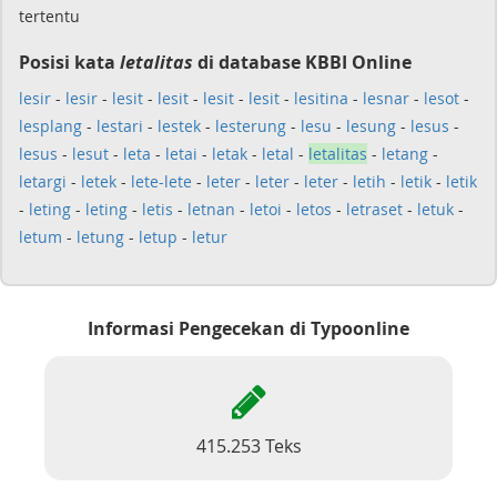
tertentu
Posisi kata
letalitas
di database KBBI Online
lesir
-
lesir
-
lesit
-
lesit
-
lesit
-
lesit
-
lesitina
-
lesnar
-
lesot
-
lesplang
-
lestari
-
lestek
-
lesterung
-
lesu
-
lesung
-
lesus
-
lesus
-
lesut
-
leta
-
letai
-
letak
-
letal
-
letalitas
-
letang
-
letargi
-
letek
-
lete-lete
-
leter
-
leter
-
leter
-
letih
-
letik
-
letik
-
leting
-
leting
-
letis
-
letnan
-
letoi
-
letos
-
letraset
-
letuk
-
letum
-
letung
-
letup
-
letur
Informasi Pengecekan di Typoonline
415.253 Teks