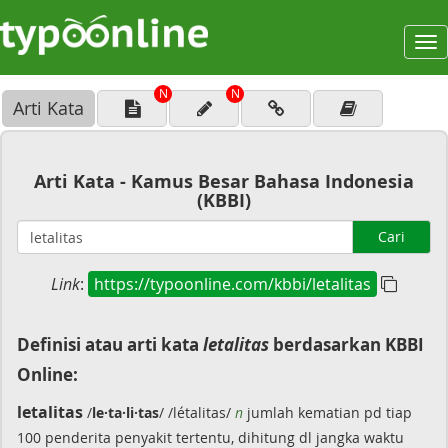
To
na
N
N
Arti Kata
Arti Kata - Kamus Besar Bahasa Indonesia
(KBBI)
Cari
Link
:
https://typoonline.com/kbbi/letalitas
Definisi atau arti kata
letalitas
berdasarkan KBBI
Online:
letalitas
/
le·ta·li·tas
/ /létalitas/
n
jumlah kematian pd tiap
100 penderita penyakit tertentu, dihitung dl jangka waktu