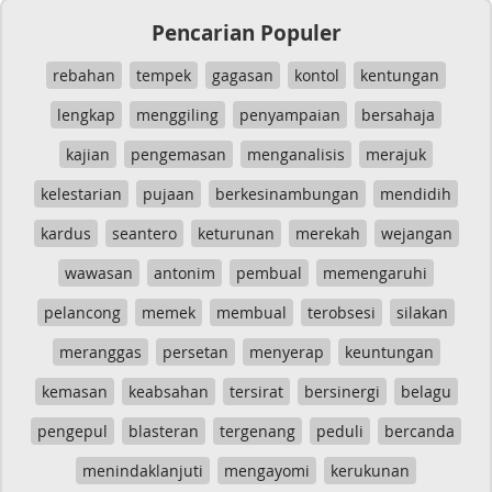
Pencarian Populer
rebahan
tempek
gagasan
kontol
kentungan
lengkap
menggiling
penyampaian
bersahaja
kajian
pengemasan
menganalisis
merajuk
kelestarian
pujaan
berkesinambungan
mendidih
kardus
seantero
keturunan
merekah
wejangan
wawasan
antonim
pembual
memengaruhi
pelancong
memek
membual
terobsesi
silakan
meranggas
persetan
menyerap
keuntungan
kemasan
keabsahan
tersirat
bersinergi
belagu
pengepul
blasteran
tergenang
peduli
bercanda
menindaklanjuti
mengayomi
kerukunan