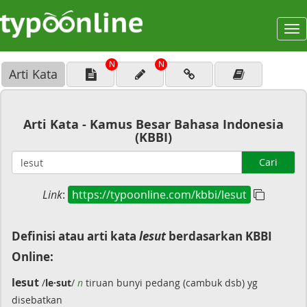
To
na
N
N
Arti Kata
Arti Kata - Kamus Besar Bahasa Indonesia
(KBBI)
Cari
Link
:
https://typoonline.com/kbbi/lesut
Definisi atau arti kata
lesut
berdasarkan KBBI
Online:
lesut
/
le·sut
/
n
tiruan bunyi pedang (cambuk dsb) yg
disebatkan