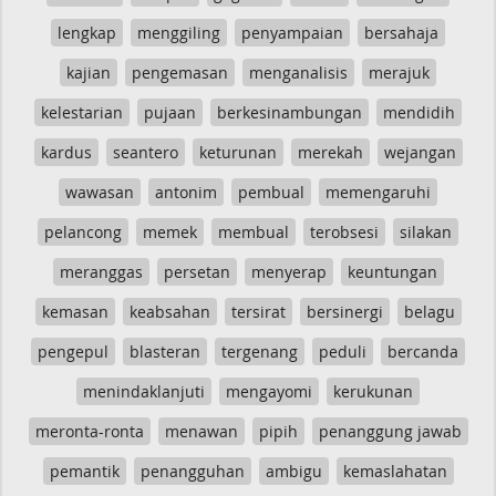
lengkap
menggiling
penyampaian
bersahaja
kajian
pengemasan
menganalisis
merajuk
kelestarian
pujaan
berkesinambungan
mendidih
kardus
seantero
keturunan
merekah
wejangan
wawasan
antonim
pembual
memengaruhi
pelancong
memek
membual
terobsesi
silakan
meranggas
persetan
menyerap
keuntungan
kemasan
keabsahan
tersirat
bersinergi
belagu
pengepul
blasteran
tergenang
peduli
bercanda
menindaklanjuti
mengayomi
kerukunan
meronta-ronta
menawan
pipih
penanggung jawab
pemantik
penangguhan
ambigu
kemaslahatan