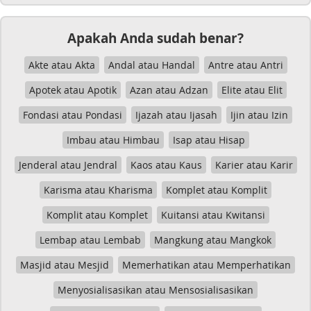
Apakah Anda sudah benar?
Akte atau Akta
Andal atau Handal
Antre atau Antri
Apotek atau Apotik
Azan atau Adzan
Elite atau Elit
Fondasi atau Pondasi
Ijazah atau Ijasah
Ijin atau Izin
Imbau atau Himbau
Isap atau Hisap
Jenderal atau Jendral
Kaos atau Kaus
Karier atau Karir
Karisma atau Kharisma
Komplet atau Komplit
Komplit atau Komplet
Kuitansi atau Kwitansi
Lembap atau Lembab
Mangkung atau Mangkok
Masjid atau Mesjid
Memerhatikan atau Memperhatikan
Menyosialisasikan atau Mensosialisasikan