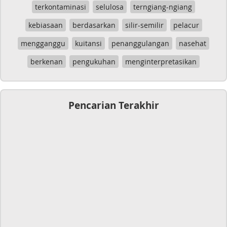
terkontaminasi
selulosa
terngiang-ngiang
kebiasaan
berdasarkan
silir-semilir
pelacur
mengganggu
kuitansi
penanggulangan
nasehat
berkenan
pengukuhan
menginterpretasikan
Pencarian Terakhir