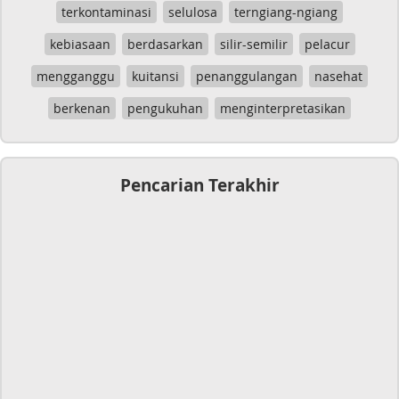
terkontaminasi
selulosa
terngiang-ngiang
kebiasaan
berdasarkan
silir-semilir
pelacur
mengganggu
kuitansi
penanggulangan
nasehat
berkenan
pengukuhan
menginterpretasikan
Pencarian Terakhir