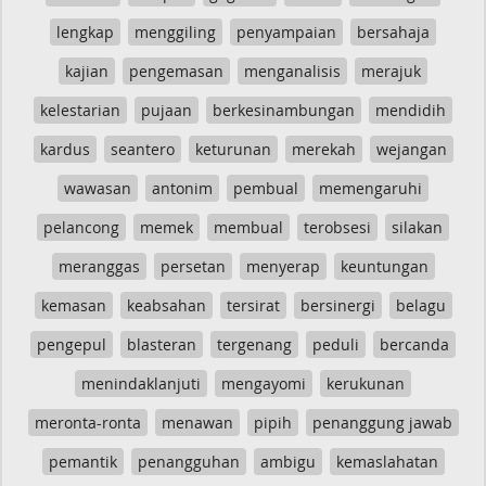
lengkap
menggiling
penyampaian
bersahaja
kajian
pengemasan
menganalisis
merajuk
kelestarian
pujaan
berkesinambungan
mendidih
kardus
seantero
keturunan
merekah
wejangan
wawasan
antonim
pembual
memengaruhi
pelancong
memek
membual
terobsesi
silakan
meranggas
persetan
menyerap
keuntungan
kemasan
keabsahan
tersirat
bersinergi
belagu
pengepul
blasteran
tergenang
peduli
bercanda
menindaklanjuti
mengayomi
kerukunan
meronta-ronta
menawan
pipih
penanggung jawab
pemantik
penangguhan
ambigu
kemaslahatan