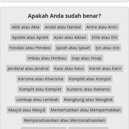
Apakah Anda sudah benar?
Akte atau Akta
Andal atau Handal
Antre atau Antri
Apotek atau Apotik
Azan atau Adzan
Elite atau Elit
Fondasi atau Pondasi
Ijazah atau Ijasah
Ijin atau Izin
Imbau atau Himbau
Isap atau Hisap
Jenderal atau Jendral
Kaos atau Kaus
Karier atau Karir
Karisma atau Kharisma
Komplet atau Komplit
Komplit atau Komplet
Kuitansi atau Kwitansi
Lembap atau Lembab
Mangkung atau Mangkok
Masjid atau Mesjid
Memerhatikan atau Memperhatikan
Menyosialisasikan atau Mensosialisasikan