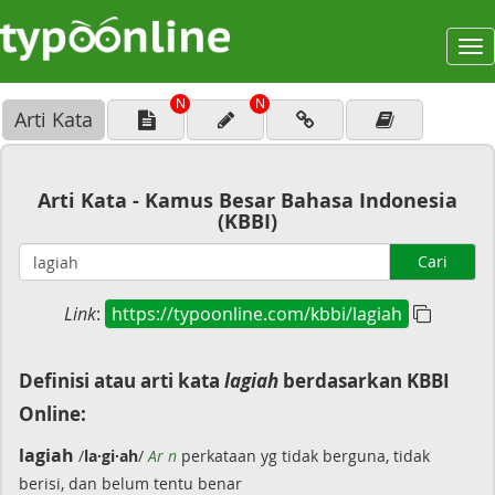
To
na
N
N
Arti Kata
Arti Kata - Kamus Besar Bahasa Indonesia
(KBBI)
Cari
Link
:
https://typoonline.com/kbbi/lagiah
Definisi atau arti kata
lagiah
berdasarkan KBBI
Online:
lagiah
/
la·gi·ah
/
Ar n
perkataan yg tidak berguna, tidak
berisi, dan belum tentu benar