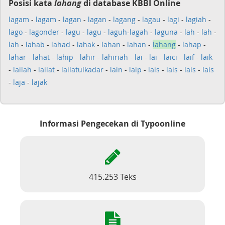
Posisi kata
lahang
di database KBBI Online
lagam
-
lagam
-
lagan
-
lagan
-
lagang
-
lagau
-
lagi
-
lagiah
-
lago
-
lagonder
-
lagu
-
lagu
-
laguh-lagah
-
laguna
-
lah
-
lah
-
lah
-
lahab
-
lahad
-
lahak
-
lahan
-
lahan
-
lahang
-
lahap
-
lahar
-
lahat
-
lahip
-
lahir
-
lahiriah
-
lai
-
lai
-
laici
-
laif
-
laik
-
lailah
-
lailat
-
lailatulkadar
-
lain
-
laip
-
lais
-
lais
-
lais
-
lais
-
laja
-
lajak
Informasi Pengecekan di Typoonline
415.253 Teks