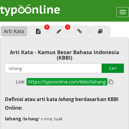
To
na
N
N
Arti Kata
Arti Kata - Kamus Besar Bahasa Indonesia
(KBBI)
Cari
Link
:
https://typoonline.com/kbbi/lahang
Definisi atau arti kata
lahang
berdasarkan KBBI
Online:
lahang
/
la·hang
/
n
nira; tuak