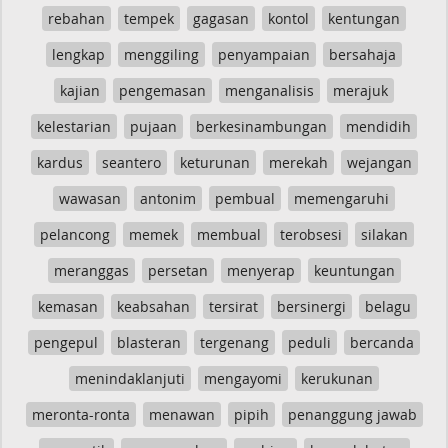
rebahan
tempek
gagasan
kontol
kentungan
lengkap
menggiling
penyampaian
bersahaja
kajian
pengemasan
menganalisis
merajuk
kelestarian
pujaan
berkesinambungan
mendidih
kardus
seantero
keturunan
merekah
wejangan
wawasan
antonim
pembual
memengaruhi
pelancong
memek
membual
terobsesi
silakan
meranggas
persetan
menyerap
keuntungan
kemasan
keabsahan
tersirat
bersinergi
belagu
pengepul
blasteran
tergenang
peduli
bercanda
menindaklanjuti
mengayomi
kerukunan
meronta-ronta
menawan
pipih
penanggung jawab