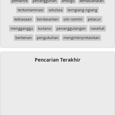
pemantik
penangguhan
ambigu
kemaslahatan
terkontaminasi
selulosa
terngiang-ngiang
kebiasaan
berdasarkan
silir-semilir
pelacur
mengganggu
kuitansi
penanggulangan
nasehat
berkenan
pengukuhan
menginterpretasikan
Pencarian Terakhir