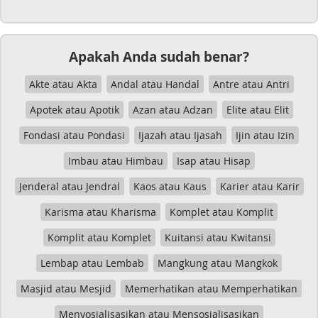
Apakah Anda sudah benar?
Akte atau Akta
Andal atau Handal
Antre atau Antri
Apotek atau Apotik
Azan atau Adzan
Elite atau Elit
Fondasi atau Pondasi
Ijazah atau Ijasah
Ijin atau Izin
Imbau atau Himbau
Isap atau Hisap
Jenderal atau Jendral
Kaos atau Kaus
Karier atau Karir
Karisma atau Kharisma
Komplet atau Komplit
Komplit atau Komplet
Kuitansi atau Kwitansi
Lembap atau Lembab
Mangkung atau Mangkok
Masjid atau Mesjid
Memerhatikan atau Memperhatikan
Menyosialisasikan atau Mensosialisasikan