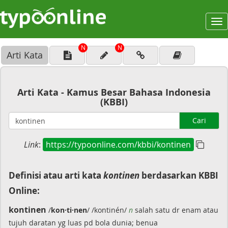
To
na
N
N
Arti Kata
Arti Kata - Kamus Besar Bahasa Indonesia
(KBBI)
Cari
Link
:
https://typoonline.com/kbbi/kontinen
Definisi atau arti kata
kontinen
berdasarkan KBBI
Online:
kontinen
/
kon·ti·nen
/ /kontinén/
n
salah satu dr enam atau
tujuh daratan yg luas pd bola dunia; benua