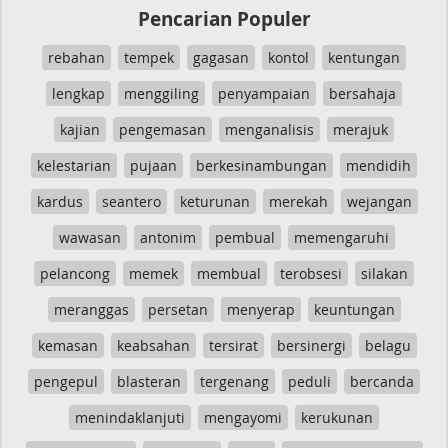
Pencarian Populer
rebahan
tempek
gagasan
kontol
kentungan
lengkap
menggiling
penyampaian
bersahaja
kajian
pengemasan
menganalisis
merajuk
kelestarian
pujaan
berkesinambungan
mendidih
kardus
seantero
keturunan
merekah
wejangan
wawasan
antonim
pembual
memengaruhi
pelancong
memek
membual
terobsesi
silakan
meranggas
persetan
menyerap
keuntungan
kemasan
keabsahan
tersirat
bersinergi
belagu
pengepul
blasteran
tergenang
peduli
bercanda
menindaklanjuti
mengayomi
kerukunan