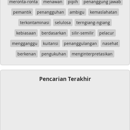
meronta-ronta
menawan
pipih
penanggung jawab
pemantik
penangguhan
ambigu
kemaslahatan
terkontaminasi
selulosa
terngiang-ngiang
kebiasaan
berdasarkan
silir-semilir
pelacur
mengganggu
kuitansi
penanggulangan
nasehat
berkenan
pengukuhan
menginterpretasikan
Pencarian Terakhir