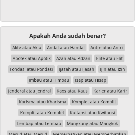
Apakah Anda sudah benar?
Akte atau Akta
Andal atau Handal
Antre atau Antri
Apotek atau Apotik
Azan atau Adzan
Elite atau Elit
Fondasi atau Pondasi
Ijazah atau Ijasah
Ijin atau Izin
Imbau atau Himbau
Isap atau Hisap
Jenderal atau Jendral
Kaos atau Kaus
Karier atau Karir
Karisma atau Kharisma
Komplet atau Komplit
Komplit atau Komplet
Kuitansi atau Kwitansi
Lembap atau Lembab
Mangkung atau Mangkok
Masjid atau Mesjid
Memerhatikan atau Memperhatikan