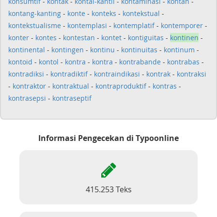
konsumtif
-
kontak
-
kontal-kantil
-
kontaminasi
-
kontan
-
kontang-kanting
-
konte
-
konteks
-
kontekstual
-
kontekstualisme
-
kontemplasi
-
kontemplatif
-
kontemporer
-
konter
-
kontes
-
kontestan
-
kontet
-
kontiguitas
-
kontinen
-
kontinental
-
kontingen
-
kontinu
-
kontinuitas
-
kontinum
-
kontoid
-
kontol
-
kontra
-
kontra
-
kontrabande
-
kontrabas
-
kontradiksi
-
kontradiktif
-
kontraindikasi
-
kontrak
-
kontraksi
-
kontraktor
-
kontraktual
-
kontraproduktif
-
kontras
-
kontrasepsi
-
kontraseptif
Informasi Pengecekan di Typoonline
415.253 Teks