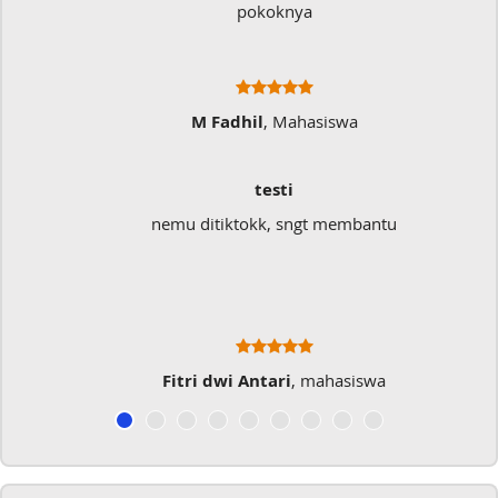
pokoknya
M Fadhil
, Mahasiswa
testi
nemu ditiktokk, sngt membantu
S
Fitri dwi Antari
, mahasiswa