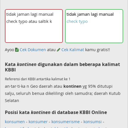
tidak
jaman
lagi
manual
check
typo
Ayoo
Cek Dokumen
atau
Cek Kalimat
kamu gratis!!
Kata
kontinen
digunakan dalam beberapa kalimat
KBBI
Referensi dari KBBI antartika kalimat ke 1
an·tar·ti·ka n Geo daerah atau
kontinen
yg 95% ditutupi
salju, seluruh benua dikelilingi oleh samudra; daerah Kutub
Selatan
Posisi kata
kontinen
di database KBBI Online
konsumen
-
konsumer
-
konsumerisme
-
konsumsi
-