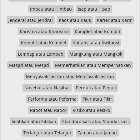
Imbau atau Himbau
Isap atau Hisap
Jenderal atau Jendral
Kaos atau Kaus
Karier atau Karir
Karisma atau Kharisma
Komplet atau Komplit
Komplit atau Komplet
Kuitansi atau Kwitansi
Lembap atau Lembab
Mangkung atau Mangkok
Masjid atau Mesjid
Memerhatikan atau Memperhatikan
Menyosialisasikan atau Mensosialisasikan
Nasehat atau Nasihat
Perduli atau Peduli
Performa atau Peforma
Pikir atau Fikir
Rapot atau Rapor
Risiko atau Resiko
Silahkan atau Silakan
Standardisasi atau Standarisasi
Terlanjur atau Telanjur
Zaman atau Jaman