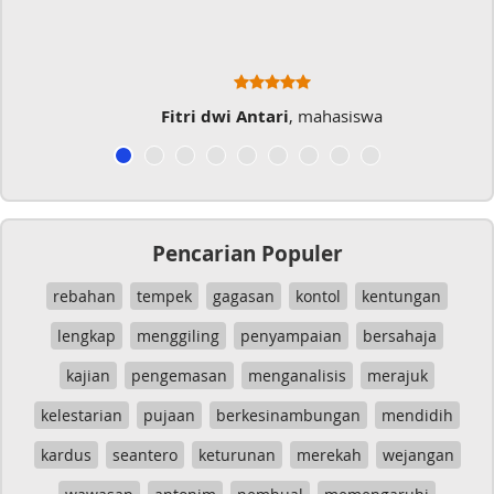
Fitri dwi Antari
, mahasiswa
Pencarian Populer
rebahan
tempek
gagasan
kontol
kentungan
lengkap
menggiling
penyampaian
bersahaja
kajian
pengemasan
menganalisis
merajuk
kelestarian
pujaan
berkesinambungan
mendidih
kardus
seantero
keturunan
merekah
wejangan