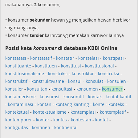
makanannya;
2
konsumen;
• konsumer
sekunder
hewan yg menjadikan hewan herbivor
sbg mangsanya;
• konsumer
tersier
karnivor yg memakan karnivor lainnya
Posisi kata
konsumer
di database KBBI Online
konstatasi
-
konstatatif
-
konstatir
-
konstelasi
-
konstipasi
-
konstituante
-
konstituen
-
konstitusi
-
konstitusional
-
konstitusionalisme
-
konstriksi
-
konstriktor
-
konstruksi
-
konstruktif
-
konstruktivisme
-
konsul
-
konsulat
-
konsulen
-
konsuler
-
konsultan
-
konsultasi
-
konsumen
-
konsumer
-
konsumerisme
-
konsumsi
-
konsumtif
-
kontak
-
kontal-kantil
-
kontaminasi
-
kontan
-
kontang-kanting
-
konte
-
konteks
-
kontekstual
-
kontekstualisme
-
kontemplasi
-
kontemplatif
-
kontemporer
-
konter
-
kontes
-
kontestan
-
kontet
-
kontiguitas
-
kontinen
-
kontinental