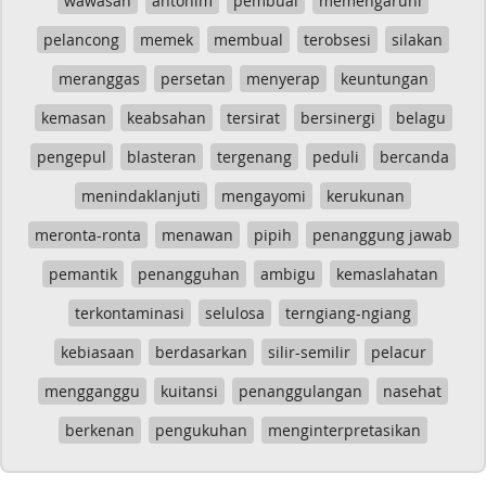
wawasan
antonim
pembual
memengaruhi
pelancong
memek
membual
terobsesi
silakan
meranggas
persetan
menyerap
keuntungan
kemasan
keabsahan
tersirat
bersinergi
belagu
pengepul
blasteran
tergenang
peduli
bercanda
menindaklanjuti
mengayomi
kerukunan
meronta-ronta
menawan
pipih
penanggung jawab
pemantik
penangguhan
ambigu
kemaslahatan
terkontaminasi
selulosa
terngiang-ngiang
kebiasaan
berdasarkan
silir-semilir
pelacur
mengganggu
kuitansi
penanggulangan
nasehat
berkenan
pengukuhan
menginterpretasikan