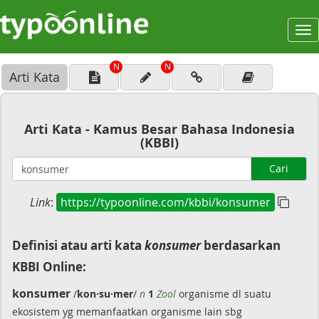
To
na
N
N
Arti Kata
Arti Kata - Kamus Besar Bahasa Indonesia
(KBBI)
Cari
Link
:
https://typoonline.com/kbbi/konsumer
Definisi atau arti kata
konsumer
berdasarkan
KBBI Online:
konsumer
/
kon·su·mer
/
n
1
Zool
organisme dl suatu
ekosistem yg memanfaatkan organisme lain sbg