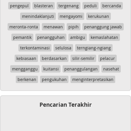
pengepul
blasteran
tergenang
peduli
bercanda
menindaklanjuti
mengayomi
kerukunan
meronta-ronta
menawan
pipih
penanggung jawab
pemantik
penangguhan
ambigu
kemaslahatan
terkontaminasi
selulosa
terngiang-ngiang
kebiasaan
berdasarkan
silir-semilir
pelacur
mengganggu
kuitansi
penanggulangan
nasehat
berkenan
pengukuhan
menginterpretasikan
Pencarian Terakhir