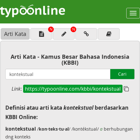
To
na
N
N
Arti Kata
Arti Kata - Kamus Besar Bahasa Indonesia
(KBBI)
Cari
Link
:
https://typoonline.com/kbbi/kontekstual
Definisi atau arti kata
kontekstual
berdasarkan
KBBI Online:
kontekstual
/
kon·teks·tu·al
/ /kontékstual/
a
berhubungan
dng konteks