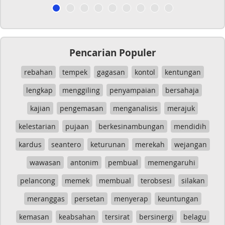
Pencarian Populer
rebahan
tempek
gagasan
kontol
kentungan
lengkap
menggiling
penyampaian
bersahaja
kajian
pengemasan
menganalisis
merajuk
kelestarian
pujaan
berkesinambungan
mendidih
kardus
seantero
keturunan
merekah
wejangan
wawasan
antonim
pembual
memengaruhi
pelancong
memek
membual
terobsesi
silakan
meranggas
persetan
menyerap
keuntungan
kemasan
keabsahan
tersirat
bersinergi
belagu