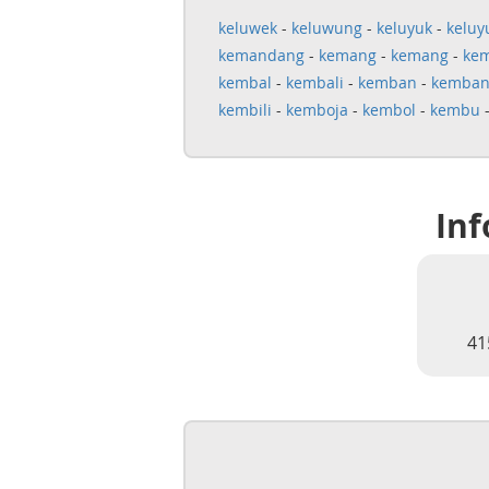
keluwek
-
keluwung
-
keluyuk
-
keluy
kemandang
-
kemang
-
kemang
-
ke
kembal
-
kembali
-
kemban
-
kemban
kembili
-
kemboja
-
kembol
-
kembu
Inf
41