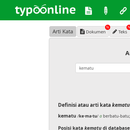
N
Arti Kata
Dokumen
Teks
A
Definisi atau arti kata
kematu
kematu
/
ke·ma·tu
/
a
berbatu-batu;
Posisi kata
kematu
di database