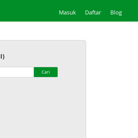
(current)
(current)
(curre
Masuk
Daftar
Blog
I)
Cari