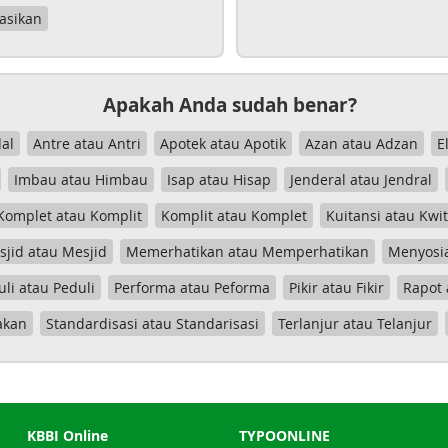
asikan
Apakah Anda sudah benar?
al
Antre atau Antri
Apotek atau Apotik
Azan atau Adzan
E
Imbau atau Himbau
Isap atau Hisap
Jenderal atau Jendral
Komplet atau Komplit
Komplit atau Komplet
Kuitansi atau Kwi
jid atau Mesjid
Memerhatikan atau Memperhatikan
Menyosia
uli atau Peduli
Performa atau Peforma
Pikir atau Fikir
Rapot 
akan
Standardisasi atau Standarisasi
Terlanjur atau Telanjur
KBBI Online
TYPOONLINE