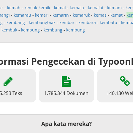
ur
-
kemah
-
kemak-kemik
-
kemal
-
kemala
-
kemalai
-
kemam
-
ke
mangi
-
kemarau
-
kemari
-
kemarin
-
kemaruk
-
kemas
-
kemat
-
ke
g
-
kembang
-
kembangbiak
-
kembar
-
kembara
-
kembatu
-
kemb
-
kembuk
-
kembung
-
kembung
-
kembung
ormasi Pengecekan di Typoon
5.253 Teks
1.785.344 Dokumen
140.130 We
Apa kata mereka?