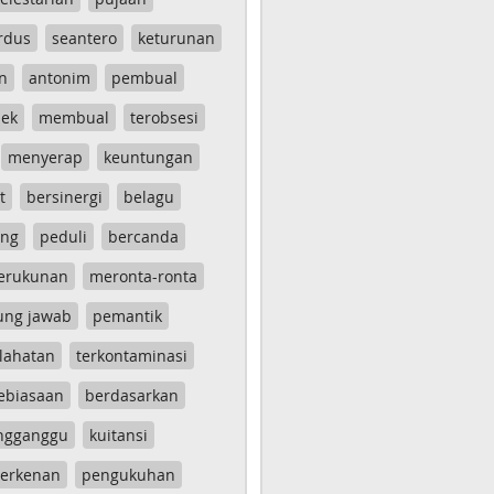
rdus
seantero
keturunan
n
antonim
pembual
ek
membual
terobsesi
menyerap
keuntungan
t
bersinergi
belagu
ang
peduli
bercanda
erukunan
meronta-ronta
ung jawab
pemantik
lahatan
terkontaminasi
ebiasaan
berdasarkan
ngganggu
kuitansi
erkenan
pengukuhan