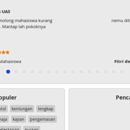
s UAS
enolong mahasiswa kurang
nemu dit
wk. Mantap lah pokoknya
 Mahasiswa
Fitri d
opuler
Penc
ntol
kentungan
lengkap
haja
kajian
pengemasan
elestarian
pujaan