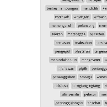
berkesinambungan
mendidih
ka
merekah
wejangan
wawasa
memengaruhi
pelancong
mem
silakan
meranggas
persetan
kemasan
keabsahan
tersira
pengepul
blasteran
tergen
menindaklanjuti
mengayomi
k
menawan
pipih
penangg
penangguhan
ambigu
kemas
selulosa
terngiang-ngiang
k
silir-semilir
pelacur
me
penanggulangan
nasehat
b