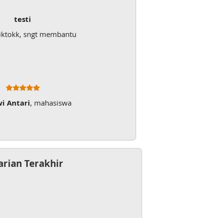
testi
iktokk, sngt membantu
wi Antari
, mahasiswa
arian Terakhir