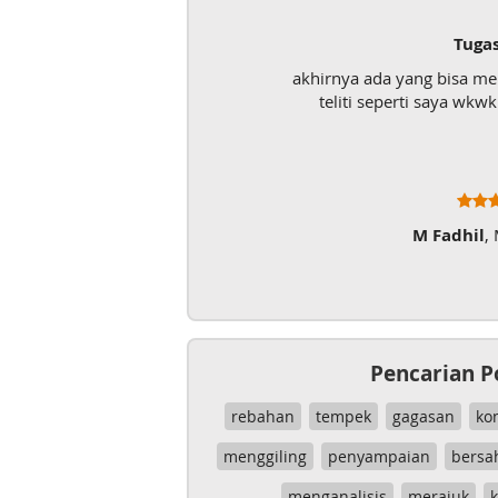
Tuga
akhirnya ada yang bisa m
teliti seperti saya wk
M Fadhil
,
Pencarian P
rebahan
tempek
gagasan
ko
menggiling
penyampaian
bersa
menganalisis
merajuk
k