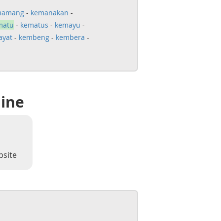
mamang
-
kemanakan
-
matu
-
kematus
-
kemayu
-
ayat
-
kembeng
-
kembera
-
line
bsite