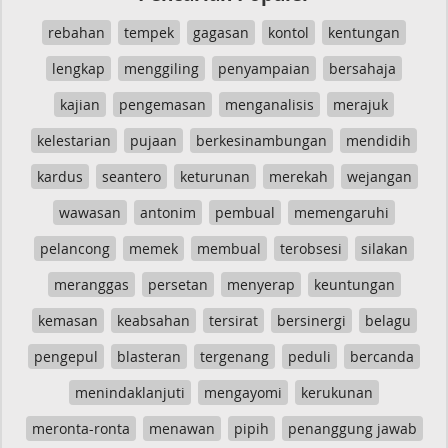
rebahan
tempek
gagasan
kontol
kentungan
lengkap
menggiling
penyampaian
bersahaja
kajian
pengemasan
menganalisis
merajuk
kelestarian
pujaan
berkesinambungan
mendidih
kardus
seantero
keturunan
merekah
wejangan
wawasan
antonim
pembual
memengaruhi
pelancong
memek
membual
terobsesi
silakan
meranggas
persetan
menyerap
keuntungan
kemasan
keabsahan
tersirat
bersinergi
belagu
pengepul
blasteran
tergenang
peduli
bercanda
menindaklanjuti
mengayomi
kerukunan
meronta-ronta
menawan
pipih
penanggung jawab