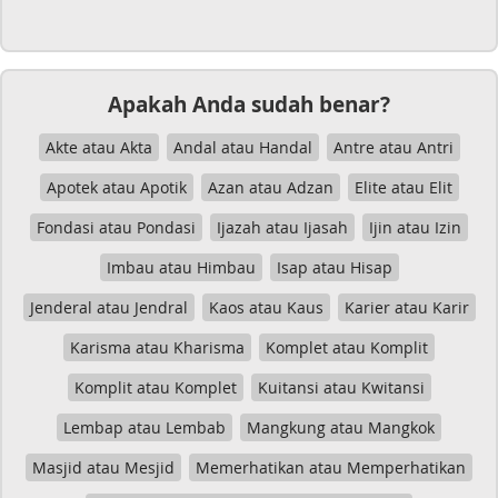
Apakah Anda sudah benar?
Akte atau Akta
Andal atau Handal
Antre atau Antri
Apotek atau Apotik
Azan atau Adzan
Elite atau Elit
Fondasi atau Pondasi
Ijazah atau Ijasah
Ijin atau Izin
Imbau atau Himbau
Isap atau Hisap
Jenderal atau Jendral
Kaos atau Kaus
Karier atau Karir
Karisma atau Kharisma
Komplet atau Komplit
Komplit atau Komplet
Kuitansi atau Kwitansi
Lembap atau Lembab
Mangkung atau Mangkok
Masjid atau Mesjid
Memerhatikan atau Memperhatikan