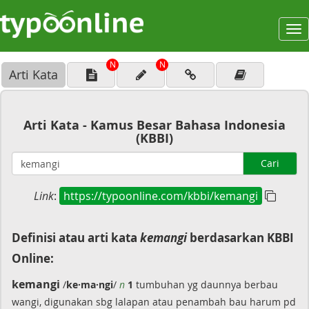
To
na
N
N
Arti Kata
Arti Kata - Kamus Besar Bahasa Indonesia
(KBBI)
Cari
Link
:
https://typoonline.com/kbbi/kemangi
Definisi atau arti kata
kemangi
berdasarkan KBBI
Online:
kemangi
/
ke·ma·ngi
/
n
1
tumbuhan yg daunnya berbau
wangi, digunakan sbg lalapan atau penambah bau harum pd