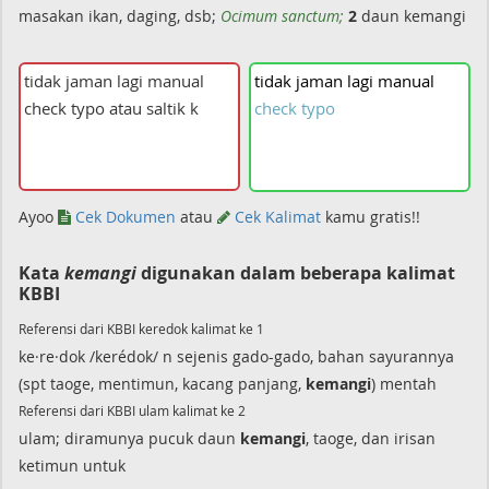
masakan ikan, daging, dsb;
Ocimum sanctum;
2
daun kemangi
tidak
jaman
lagi
manual
check
typo
Ayoo
Cek Dokumen
atau
Cek Kalimat
kamu gratis!!
Kata
kemangi
digunakan dalam beberapa kalimat
KBBI
Referensi dari KBBI keredok kalimat ke 1
ke·re·dok /kerédok/ n sejenis gado-gado, bahan sayurannya
(spt taoge, mentimun, kacang panjang,
kemangi
) mentah
Referensi dari KBBI ulam kalimat ke 2
ulam; diramunya pucuk daun
kemangi
, taoge, dan irisan
ketimun untuk