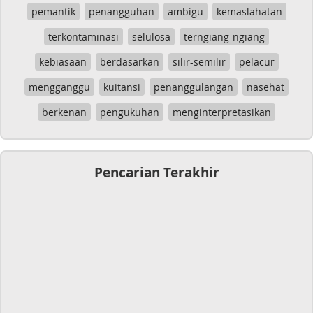
pemantik
penangguhan
ambigu
kemaslahatan
terkontaminasi
selulosa
terngiang-ngiang
kebiasaan
berdasarkan
silir-semilir
pelacur
mengganggu
kuitansi
penanggulangan
nasehat
berkenan
pengukuhan
menginterpretasikan
Pencarian Terakhir