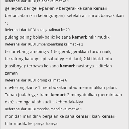
Referensi dari KBBI gelepar kalimat ke 1
ge·le·par, ber·ge·le·par·an v bergerak ke sana
kemari
;
berloncatan (krn kebingungan): setelah air surut, banyak ikan
~;
Referensi dari KBBI pulang kalimat ke 20
pulang paling bolak-balik; ke sana
kemari
; hilir mudik;
Referensi dari KBBI umbang-ambing kalimat ke 2
ter·um·bang-am·bing v 1 tergerak-gerakkan turun naik;
terkatung-katung: spt sabut yg ~ di laut; 2 ki tidak tentu
(nasibnya); terbawa ke sana
kemari
: nasibnya ~ ditelan
zaman
Referensi dari KBBI lorong kalimat ke 6
me·lo·rong·kan v 1 membukakan atau menunjukkan jalan:
Tuhan jualah yg ~ kami
kemari
; 2 mengabulkan (permintaan
dsb): semoga Allah sudi ~ kehendak-Nya
Referensi dari KBBI mondar-mandir kalimat ke 1
mon·dar-man·dir v berjalan ke sana
kemari
; kian-
kemari
;
hilir mudik: kerjanya hanya