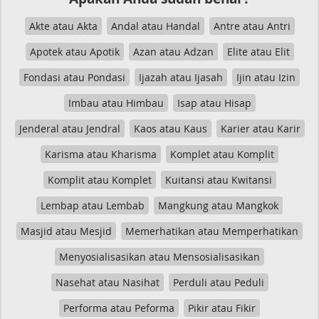
Akte atau Akta
Andal atau Handal
Antre atau Antri
Apotek atau Apotik
Azan atau Adzan
Elite atau Elit
Fondasi atau Pondasi
Ijazah atau Ijasah
Ijin atau Izin
Imbau atau Himbau
Isap atau Hisap
Jenderal atau Jendral
Kaos atau Kaus
Karier atau Karir
Karisma atau Kharisma
Komplet atau Komplit
Komplit atau Komplet
Kuitansi atau Kwitansi
Lembap atau Lembab
Mangkung atau Mangkok
Masjid atau Mesjid
Memerhatikan atau Memperhatikan
Menyosialisasikan atau Mensosialisasikan
Nasehat atau Nasihat
Perduli atau Peduli
Performa atau Peforma
Pikir atau Fikir