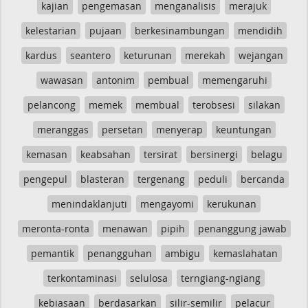
kajian
pengemasan
menganalisis
merajuk
kelestarian
pujaan
berkesinambungan
mendidih
kardus
seantero
keturunan
merekah
wejangan
wawasan
antonim
pembual
memengaruhi
pelancong
memek
membual
terobsesi
silakan
meranggas
persetan
menyerap
keuntungan
kemasan
keabsahan
tersirat
bersinergi
belagu
pengepul
blasteran
tergenang
peduli
bercanda
menindaklanjuti
mengayomi
kerukunan
meronta-ronta
menawan
pipih
penanggung jawab
pemantik
penangguhan
ambigu
kemaslahatan
terkontaminasi
selulosa
terngiang-ngiang
kebiasaan
berdasarkan
silir-semilir
pelacur