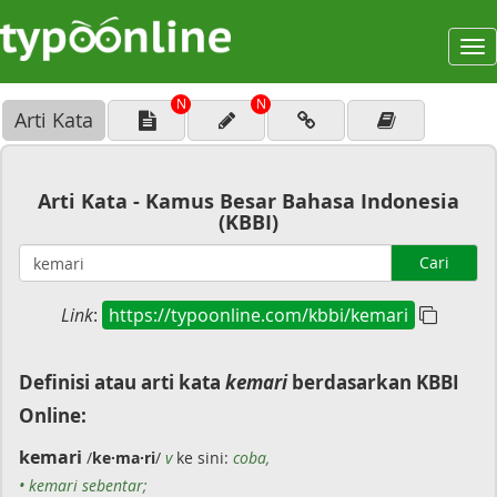
To
na
N
N
Arti Kata
Arti Kata - Kamus Besar Bahasa Indonesia
(KBBI)
Cari
Link
:
https://typoonline.com/kbbi/kemari
Definisi atau arti kata
kemari
berdasarkan KBBI
Online:
kemari
/
ke·ma·ri
/
v
ke sini:
coba,
• kemari sebentar;