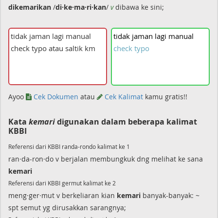
dikemarikan
/
di·ke·ma·ri·kan
/
v
dibawa ke sini;
tidak
jaman
lagi
manual
check
typo
Ayoo
Cek Dokumen
atau
Cek Kalimat
kamu gratis!!
Kata
kemari
digunakan dalam beberapa kalimat
KBBI
Referensi dari KBBI randa-rondo kalimat ke 1
ran·da-ron·do v berjalan membungkuk dng melihat ke sana
kemari
Referensi dari KBBI germut kalimat ke 2
meng·ger·mut v berkeliaran kian
kemari
banyak-banyak: ~
spt semut yg dirusakkan sarangnya;