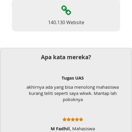
140.130 Website
Apa kata mereka?
UAS
Dokumen
 menolong mahasiswa
Mudah sekali, tinggal kiri
aya wkwk. Mantap lah
langsung jadi
nya
Mahasiswa
Ratna Fa