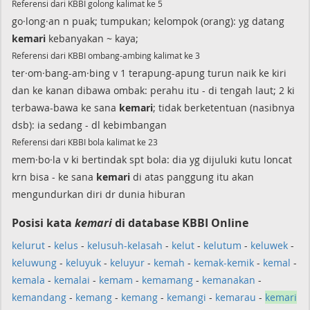
Referensi dari KBBI golong kalimat ke 5
go·long·an n puak; tumpukan; kelompok (orang): yg datang
kemari
kebanyakan ~ kaya;
Referensi dari KBBI ombang-ambing kalimat ke 3
ter·om·bang-am·bing v 1 terapung-apung turun naik ke kiri
dan ke kanan dibawa ombak: perahu itu - di tengah laut; 2 ki
terbawa-bawa ke sana
kemari
; tidak berketentuan (nasibnya
dsb): ia sedang - dl kebimbangan
Referensi dari KBBI bola kalimat ke 23
mem·bo·la v ki bertindak spt bola: dia yg dijuluki kutu loncat
krn bisa - ke sana
kemari
di atas panggung itu akan
mengundurkan diri dr dunia hiburan
Posisi kata
kemari
di database KBBI Online
kelurut
-
kelus
-
kelusuh-kelasah
-
kelut
-
kelutum
-
keluwek
-
keluwung
-
keluyuk
-
keluyur
-
kemah
-
kemak-kemik
-
kemal
-
kemala
-
kemalai
-
kemam
-
kemamang
-
kemanakan
-
kemandang
-
kemang
-
kemang
-
kemangi
-
kemarau
-
kemari