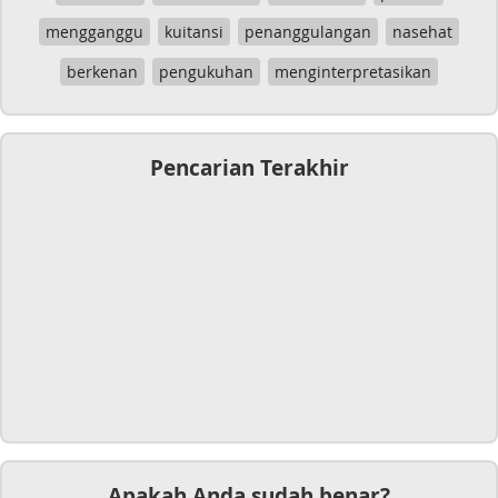
mengganggu
kuitansi
penanggulangan
nasehat
berkenan
pengukuhan
menginterpretasikan
Pencarian Terakhir
Apakah Anda sudah benar?