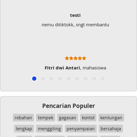
i
Sangat Memuka
sngt membantu
Sangat membantu buat type sa
typo kalau menul
i
, mahasiswa
Musicer Indo
Pencarian Populer
rebahan
tempek
gagasan
kontol
kentungan
lengkap
menggiling
penyampaian
bersahaja