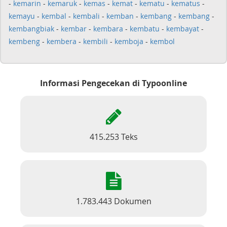
-
kemarin
-
kemaruk
-
kemas
-
kemat
-
kematu
-
kematus
-
kemayu
-
kembal
-
kembali
-
kemban
-
kembang
-
kembang
-
kembangbiak
-
kembar
-
kembara
-
kembatu
-
kembayat
-
kembeng
-
kembera
-
kembili
-
kemboja
-
kembol
Informasi Pengecekan di Typoonline
415.253 Teks
1.783.443 Dokumen