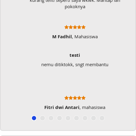
kurang teliti seperti saya wkwk. Mantap lah
pokoknya
M Fadhil
, Mahasiswa
testi
nemu ditiktokk, sngt membantu
Fitri dwi Antari
, mahasiswa