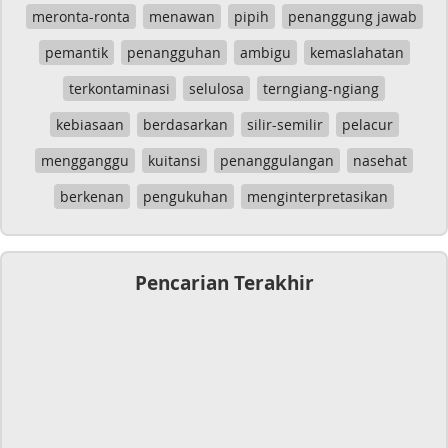
meronta-ronta
menawan
pipih
penanggung jawab
pemantik
penangguhan
ambigu
kemaslahatan
terkontaminasi
selulosa
terngiang-ngiang
kebiasaan
berdasarkan
silir-semilir
pelacur
mengganggu
kuitansi
penanggulangan
nasehat
berkenan
pengukuhan
menginterpretasikan
Pencarian Terakhir