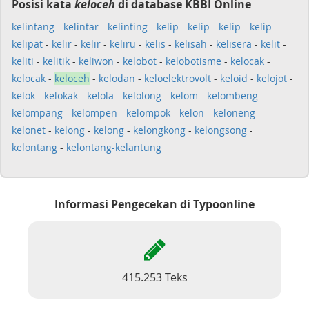
Posisi kata
keloceh
di database KBBI Online
kelintang
-
kelintar
-
kelinting
-
kelip
-
kelip
-
kelip
-
kelip
-
kelipat
-
kelir
-
kelir
-
keliru
-
kelis
-
kelisah
-
kelisera
-
kelit
-
keliti
-
kelitik
-
keliwon
-
kelobot
-
kelobotisme
-
kelocak
-
kelocak
-
keloceh
-
kelodan
-
keloelektrovolt
-
keloid
-
kelojot
-
kelok
-
kelokak
-
kelola
-
kelolong
-
kelom
-
kelombeng
-
kelompang
-
kelompen
-
kelompok
-
kelon
-
keloneng
-
kelonet
-
kelong
-
kelong
-
kelongkong
-
kelongsong
-
kelontang
-
kelontang-kelantung
Informasi Pengecekan di Typoonline
415.253 Teks