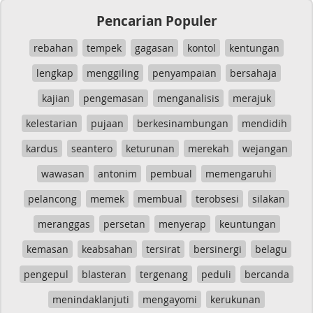
Pencarian Populer
rebahan
tempek
gagasan
kontol
kentungan
lengkap
menggiling
penyampaian
bersahaja
kajian
pengemasan
menganalisis
merajuk
kelestarian
pujaan
berkesinambungan
mendidih
kardus
seantero
keturunan
merekah
wejangan
wawasan
antonim
pembual
memengaruhi
pelancong
memek
membual
terobsesi
silakan
meranggas
persetan
menyerap
keuntungan
kemasan
keabsahan
tersirat
bersinergi
belagu
pengepul
blasteran
tergenang
peduli
bercanda
menindaklanjuti
mengayomi
kerukunan