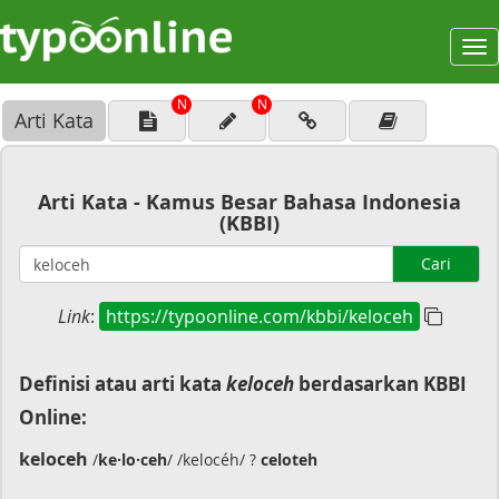
To
na
N
N
Arti Kata
Arti Kata - Kamus Besar Bahasa Indonesia
(KBBI)
Cari
Link
:
https://typoonline.com/kbbi/keloceh
Definisi atau arti kata
keloceh
berdasarkan KBBI
Online:
keloceh
/
ke·lo·ceh
/ /kelocéh/ ?
celoteh