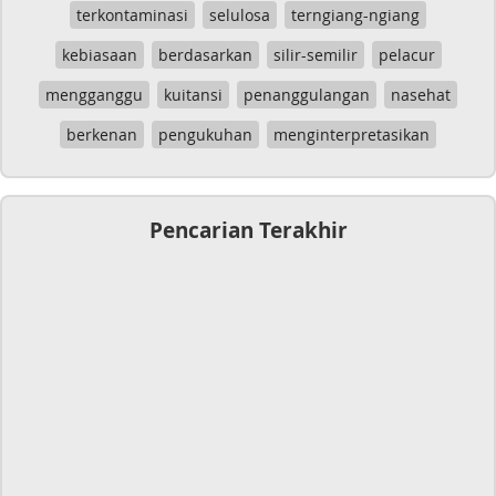
terkontaminasi
selulosa
terngiang-ngiang
kebiasaan
berdasarkan
silir-semilir
pelacur
mengganggu
kuitansi
penanggulangan
nasehat
berkenan
pengukuhan
menginterpretasikan
Pencarian Terakhir