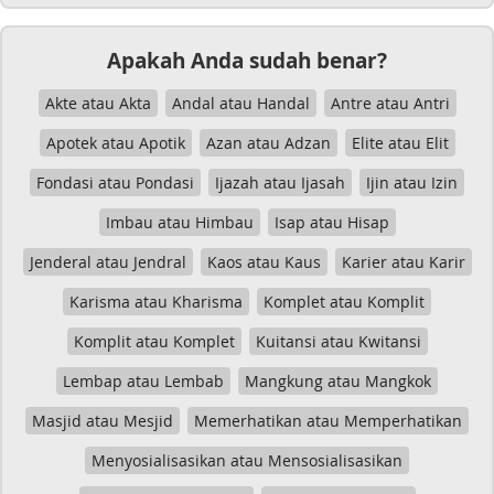
Apakah Anda sudah benar?
Akte atau Akta
Andal atau Handal
Antre atau Antri
Apotek atau Apotik
Azan atau Adzan
Elite atau Elit
Fondasi atau Pondasi
Ijazah atau Ijasah
Ijin atau Izin
Imbau atau Himbau
Isap atau Hisap
Jenderal atau Jendral
Kaos atau Kaus
Karier atau Karir
Karisma atau Kharisma
Komplet atau Komplit
Komplit atau Komplet
Kuitansi atau Kwitansi
Lembap atau Lembab
Mangkung atau Mangkok
Masjid atau Mesjid
Memerhatikan atau Memperhatikan
Menyosialisasikan atau Mensosialisasikan