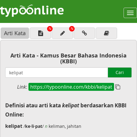
To
na
N
N
Arti Kata
Arti Kata - Kamus Besar Bahasa Indonesia
(KBBI)
Cari
Link
:
https://typoonline.com/kbbi/kelipat
Definisi atau arti kata
kelipat
berdasarkan KBBI
Online:
kelipat
/
ke·li·pat
/
n
keliman, jahitan