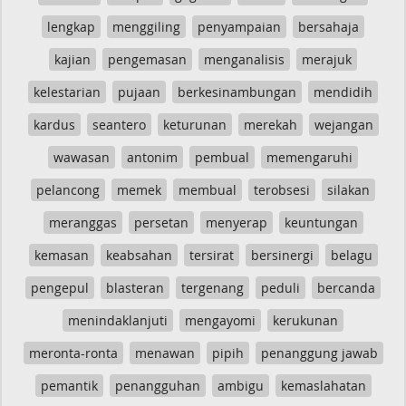
lengkap
menggiling
penyampaian
bersahaja
kajian
pengemasan
menganalisis
merajuk
kelestarian
pujaan
berkesinambungan
mendidih
kardus
seantero
keturunan
merekah
wejangan
wawasan
antonim
pembual
memengaruhi
pelancong
memek
membual
terobsesi
silakan
meranggas
persetan
menyerap
keuntungan
kemasan
keabsahan
tersirat
bersinergi
belagu
pengepul
blasteran
tergenang
peduli
bercanda
menindaklanjuti
mengayomi
kerukunan
meronta-ronta
menawan
pipih
penanggung jawab
pemantik
penangguhan
ambigu
kemaslahatan