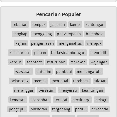
Pencarian Populer
rebahan
tempek
gagasan
kontol
kentungan
lengkap
menggiling
penyampaian
bersahaja
kajian
pengemasan
menganalisis
merajuk
kelestarian
pujaan
berkesinambungan
mendidih
kardus
seantero
keturunan
merekah
wejangan
wawasan
antonim
pembual
memengaruhi
pelancong
memek
membual
terobsesi
silakan
meranggas
persetan
menyerap
keuntungan
kemasan
keabsahan
tersirat
bersinergi
belagu
pengepul
blasteran
tergenang
peduli
bercanda