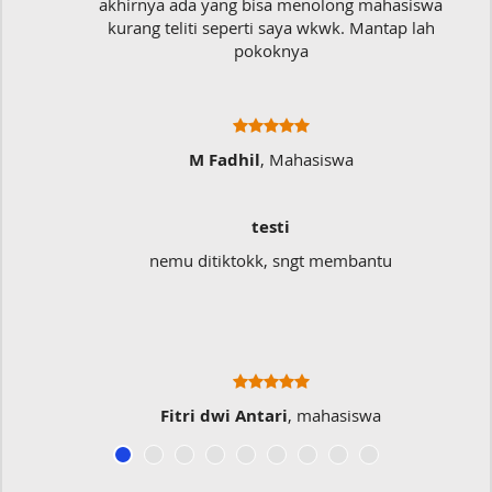
akhirnya ada yang bisa menolong mahasiswa
kurang teliti seperti saya wkwk. Mantap lah
pokoknya
M Fadhil
, Mahasiswa
testi
nemu ditiktokk, sngt membantu
Fitri dwi Antari
, mahasiswa