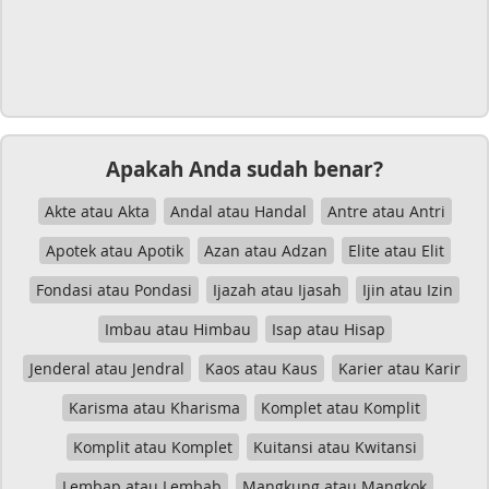
Apakah Anda sudah benar?
Akte atau Akta
Andal atau Handal
Antre atau Antri
Apotek atau Apotik
Azan atau Adzan
Elite atau Elit
Fondasi atau Pondasi
Ijazah atau Ijasah
Ijin atau Izin
Imbau atau Himbau
Isap atau Hisap
Jenderal atau Jendral
Kaos atau Kaus
Karier atau Karir
Karisma atau Kharisma
Komplet atau Komplit
Komplit atau Komplet
Kuitansi atau Kwitansi
Lembap atau Lembab
Mangkung atau Mangkok