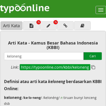
To
na
N
N
Arti Kata
Arti Kata - Kamus Besar Bahasa Indonesia
(KBBI)
Cari
Link
:
https://typoonline.com/kbbi/keloneng
Definisi atau arti kata
keloneng
berdasarkan KBBI
Online:
keloneng
/
ke·lo·neng
/ /kelonéng/
n
tiruan bunyi lonceng
dsb