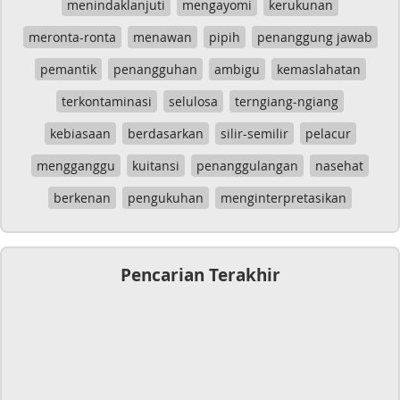
menindaklanjuti
mengayomi
kerukunan
meronta-ronta
menawan
pipih
penanggung jawab
pemantik
penangguhan
ambigu
kemaslahatan
terkontaminasi
selulosa
terngiang-ngiang
kebiasaan
berdasarkan
silir-semilir
pelacur
mengganggu
kuitansi
penanggulangan
nasehat
berkenan
pengukuhan
menginterpretasikan
Pencarian Terakhir