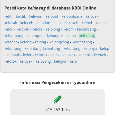
Posisi kata
keloneng
di database KBBI Online
keliti
-
kelitik
-
keliwon
-
kelobot
-
kelobotisme
-
kelocak
-
kelocak
-
keloceh
-
kelodan
-
keloelektrovolt
-
keloid
-
kelojot
-
kelok
-
kelokak
-
kelola
-
kelolong
-
kelom
-
kelombeng
-
kelompang
-
kelompen
-
kelompok
-
kelon
-
keloneng
-
kelonet
-
kelong
-
kelong
-
kelongkong
-
kelongsong
-
kelontang
-
kelontang-kelantung
-
kelontong
-
kelonyo
-
kelop
-
kelopak
-
kelor
-
kelorak
-
kelos
-
kelosok
-
kelotok
-
kelotok
-
kelotok
-
keloyak
-
keloyang
-
keloyor
-
kelp
Informasi Pengecekan di Typoonline
415.253 Teks