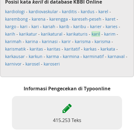
Posisi kata
karil
di database KBBI Online
kardiologi
-
kardiovaskular
-
karditis
-
kardus
-
karel
-
karembong
-
karena
-
karengga
-
kareseh-peseh
-
karet
-
kargo
-
kari
-
kari
-
kariah
-
karib
-
karibu
-
karier
-
karies
-
karih
-
karikatur
-
karikatural
-
karikaturis
-
karil
-
karim
-
karimah
-
karina
-
karinasi
-
karir
-
karisma
-
karisma
-
karismatik
-
karitas
-
karitas
-
karitatif
-
karkas
-
karkata
-
karkausar
-
karkun
-
karma
-
karmina
-
karminatif
-
karnaval
-
karnivor
-
karosel
-
karoseri
Informasi Pengecekan di Typoonline
415.253 Teks