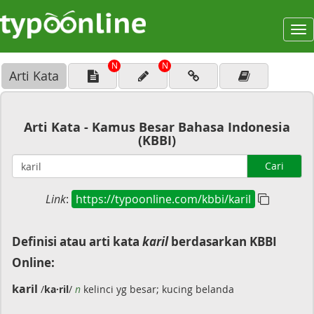
To
na
N
N
Arti Kata
Arti Kata - Kamus Besar Bahasa Indonesia
(KBBI)
Cari
Link
:
https://typoonline.com/kbbi/karil
Definisi atau arti kata
karil
berdasarkan KBBI
Online:
karil
/
ka·ril
/
n
kelinci yg besar; kucing belanda