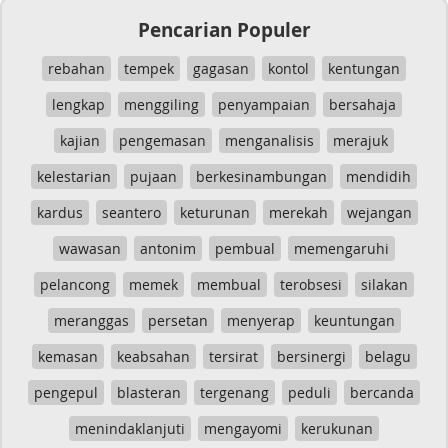
Pencarian Populer
rebahan
tempek
gagasan
kontol
kentungan
lengkap
menggiling
penyampaian
bersahaja
kajian
pengemasan
menganalisis
merajuk
kelestarian
pujaan
berkesinambungan
mendidih
kardus
seantero
keturunan
merekah
wejangan
wawasan
antonim
pembual
memengaruhi
pelancong
memek
membual
terobsesi
silakan
meranggas
persetan
menyerap
keuntungan
kemasan
keabsahan
tersirat
bersinergi
belagu
pengepul
blasteran
tergenang
peduli
bercanda
menindaklanjuti
mengayomi
kerukunan