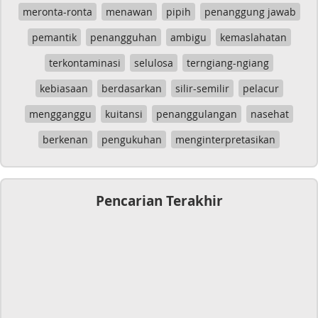
meronta-ronta
menawan
pipih
penanggung jawab
pemantik
penangguhan
ambigu
kemaslahatan
terkontaminasi
selulosa
terngiang-ngiang
kebiasaan
berdasarkan
silir-semilir
pelacur
mengganggu
kuitansi
penanggulangan
nasehat
berkenan
pengukuhan
menginterpretasikan
Pencarian Terakhir