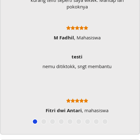
kurang teliti seperti saya wkwk. Mantap lah
pokoknya
M Fadhil
, Mahasiswa
testi
nemu ditiktokk, sngt membantu
Fitri dwi Antari
, mahasiswa