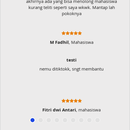
akhirnya ada yang bisa menolong mahasiswa
kurang teliti seperti saya wkwk. Mantap lah
pokoknya
M Fadhil
, Mahasiswa
testi
nemu ditiktokk, sngt membantu
Fitri dwi Antari
, mahasiswa