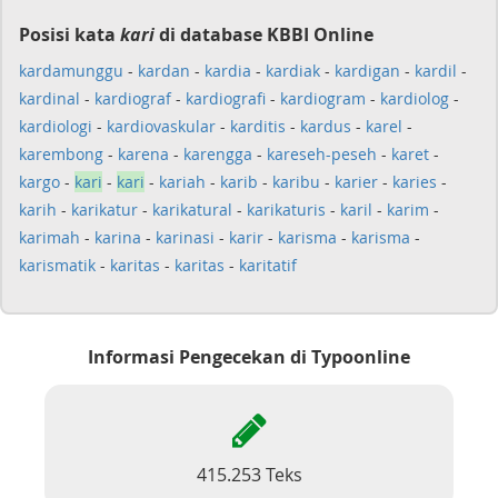
Posisi kata
kari
di database KBBI Online
kardamunggu
-
kardan
-
kardia
-
kardiak
-
kardigan
-
kardil
-
kardinal
-
kardiograf
-
kardiografi
-
kardiogram
-
kardiolog
-
kardiologi
-
kardiovaskular
-
karditis
-
kardus
-
karel
-
karembong
-
karena
-
karengga
-
kareseh-peseh
-
karet
-
kargo
-
kari
-
kari
-
kariah
-
karib
-
karibu
-
karier
-
karies
-
karih
-
karikatur
-
karikatural
-
karikaturis
-
karil
-
karim
-
karimah
-
karina
-
karinasi
-
karir
-
karisma
-
karisma
-
karismatik
-
karitas
-
karitas
-
karitatif
Informasi Pengecekan di Typoonline
415.253 Teks