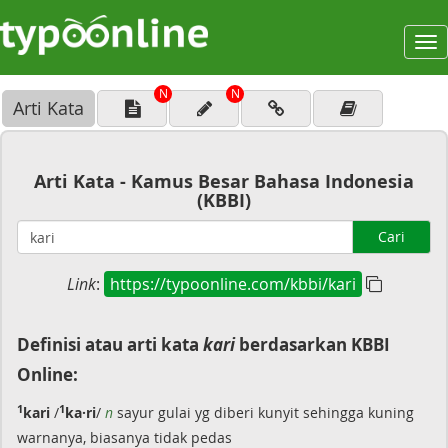
To
na
N
N
Arti Kata
Arti Kata - Kamus Besar Bahasa Indonesia
(KBBI)
Cari
Link
:
https://typoonline.com/kbbi/kari
Definisi atau arti kata
kari
berdasarkan KBBI
Online:
1
1
kari
/
ka·ri
/
n
sayur gulai yg diberi kunyit sehingga kuning
warnanya, biasanya tidak pedas