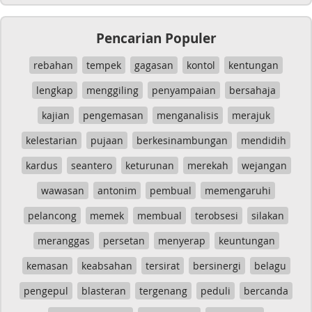
Pencarian Populer
rebahan
tempek
gagasan
kontol
kentungan
lengkap
menggiling
penyampaian
bersahaja
kajian
pengemasan
menganalisis
merajuk
kelestarian
pujaan
berkesinambungan
mendidih
kardus
seantero
keturunan
merekah
wejangan
wawasan
antonim
pembual
memengaruhi
pelancong
memek
membual
terobsesi
silakan
meranggas
persetan
menyerap
keuntungan
kemasan
keabsahan
tersirat
bersinergi
belagu
pengepul
blasteran
tergenang
peduli
bercanda