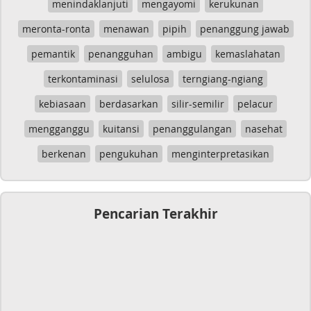
menindaklanjuti
mengayomi
kerukunan
meronta-ronta
menawan
pipih
penanggung jawab
pemantik
penangguhan
ambigu
kemaslahatan
terkontaminasi
selulosa
terngiang-ngiang
kebiasaan
berdasarkan
silir-semilir
pelacur
mengganggu
kuitansi
penanggulangan
nasehat
berkenan
pengukuhan
menginterpretasikan
Pencarian Terakhir