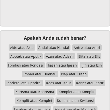
Apakah Anda sudah benar?
Akte atau Akta
Andal atau Handal
Antre atau Antri
Apotek atau Apotik
Azan atau Adzan
Elite atau Elit
Fondasi atau Pondasi
Ijazah atau Ijasah
Ijin atau Izin
Imbau atau Himbau
Isap atau Hisap
Jenderal atau Jendral
Kaos atau Kaus
Karier atau Karir
Karisma atau Kharisma
Komplet atau Komplit
Komplit atau Komplet
Kuitansi atau Kwitansi
Lembap atau Lembab
Mangkung atau Mangkok