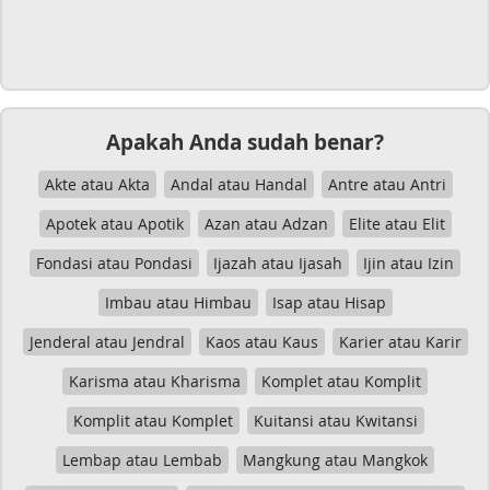
Apakah Anda sudah benar?
Akte atau Akta
Andal atau Handal
Antre atau Antri
Apotek atau Apotik
Azan atau Adzan
Elite atau Elit
Fondasi atau Pondasi
Ijazah atau Ijasah
Ijin atau Izin
Imbau atau Himbau
Isap atau Hisap
Jenderal atau Jendral
Kaos atau Kaus
Karier atau Karir
Karisma atau Kharisma
Komplet atau Komplit
Komplit atau Komplet
Kuitansi atau Kwitansi
Lembap atau Lembab
Mangkung atau Mangkok