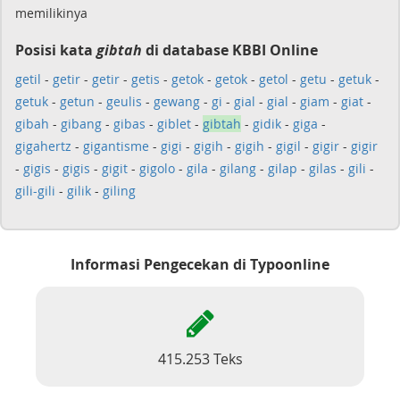
memilikinya
Posisi kata
gibtah
di database KBBI Online
getil
-
getir
-
getir
-
getis
-
getok
-
getok
-
getol
-
getu
-
getuk
-
getuk
-
getun
-
geulis
-
gewang
-
gi
-
gial
-
gial
-
giam
-
giat
-
gibah
-
gibang
-
gibas
-
giblet
-
gibtah
-
gidik
-
giga
-
gigahertz
-
gigantisme
-
gigi
-
gigih
-
gigih
-
gigil
-
gigir
-
gigir
-
gigis
-
gigis
-
gigit
-
gigolo
-
gila
-
gilang
-
gilap
-
gilas
-
gili
-
gili-gili
-
gilik
-
giling
Informasi Pengecekan di Typoonline
415.253 Teks