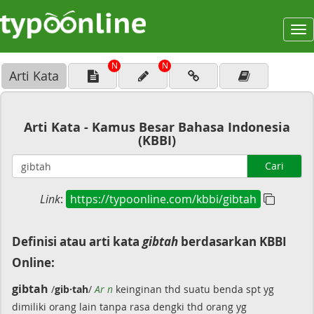
To
na
N
N
Arti Kata
Arti Kata - Kamus Besar Bahasa Indonesia
(KBBI)
Cari
Link
:
https://typoonline.com/kbbi/gibtah
Definisi atau arti kata
gibtah
berdasarkan KBBI
Online:
gibtah
/
gib·tah
/
Ar n
keinginan thd suatu benda spt yg
dimiliki orang lain tanpa rasa dengki thd orang yg