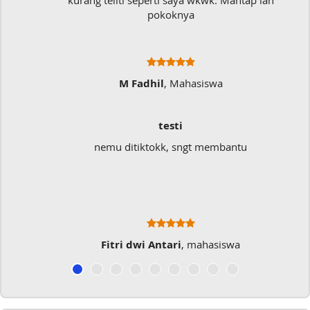
kurang teliti seperti saya wkwk. Mantap lah
pokoknya
M Fadhil
, Mahasiswa
testi
nemu ditiktokk, sngt membantu
Fitri dwi Antari
, mahasiswa