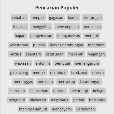
Pencarian Populer
rebahan
tempek
gagasan
kontol
kentungan
lengkap
menggiling
penyampaian
bersahaja
kajian
pengemasan
menganalisis
merajuk
kelestarian
pujaan
berkesinambungan
mendidih
kardus
seantero
keturunan
merekah
wejangan
wawasan
antonim
pembual
memengaruhi
pelancong
memek
membual
terobsesi
silakan
meranggas
persetan
menyerap
keuntungan
kemasan
keabsahan
tersirat
bersinergi
belagu
pengepul
blasteran
tergenang
peduli
bercanda
menindaklanjuti
mengayomi
kerukunan