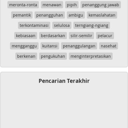
meronta-ronta
menawan
pipih
penanggung jawab
pemantik
penangguhan
ambigu
kemaslahatan
terkontaminasi
selulosa
terngiang-ngiang
kebiasaan
berdasarkan
silir-semilir
pelacur
mengganggu
kuitansi
penanggulangan
nasehat
berkenan
pengukuhan
menginterpretasikan
Pencarian Terakhir