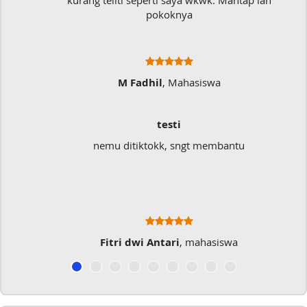
kurang teliti seperti saya wkwk. Mantap lah
pokoknya
M Fadhil
, Mahasiswa
testi
nemu ditiktokk, sngt membantu
Fitri dwi Antari
, mahasiswa