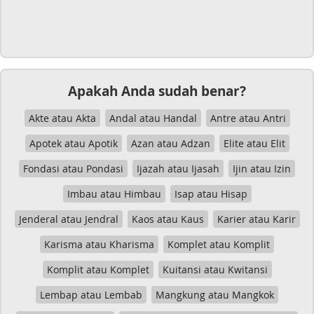
Apakah Anda sudah benar?
Akte atau Akta
Andal atau Handal
Antre atau Antri
Apotek atau Apotik
Azan atau Adzan
Elite atau Elit
Fondasi atau Pondasi
Ijazah atau Ijasah
Ijin atau Izin
Imbau atau Himbau
Isap atau Hisap
Jenderal atau Jendral
Kaos atau Kaus
Karier atau Karir
Karisma atau Kharisma
Komplet atau Komplit
Komplit atau Komplet
Kuitansi atau Kwitansi
Lembap atau Lembab
Mangkung atau Mangkok