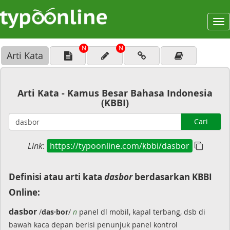
To
na
N
N
Arti Kata
Arti Kata - Kamus Besar Bahasa Indonesia
(KBBI)
Cari
Link
:
https://typoonline.com/kbbi/dasbor
Definisi atau arti kata
dasbor
berdasarkan KBBI
Online:
dasbor
/
das·bor
/
n
panel dl mobil, kapal terbang, dsb di
bawah kaca depan berisi penunjuk panel kontrol