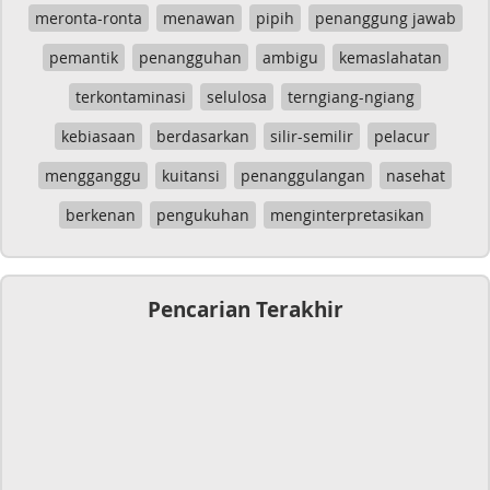
meronta-ronta
menawan
pipih
penanggung jawab
pemantik
penangguhan
ambigu
kemaslahatan
terkontaminasi
selulosa
terngiang-ngiang
kebiasaan
berdasarkan
silir-semilir
pelacur
mengganggu
kuitansi
penanggulangan
nasehat
berkenan
pengukuhan
menginterpretasikan
Pencarian Terakhir