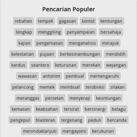
Pencarian Populer
rebahan
tempek
gagasan
kontol
kentungan
lengkap
menggiling
penyampaian
bersahaja
kajian
pengemasan
menganalisis
merajuk
kelestarian
pujaan
berkesinambungan
mendidih
kardus
seantero
keturunan
merekah
wejangan
wawasan
antonim
pembual
memengaruhi
pelancong
memek
membual
terobsesi
silakan
meranggas
persetan
menyerap
keuntungan
kemasan
keabsahan
tersirat
bersinergi
belagu
pengepul
blasteran
tergenang
peduli
bercanda
menindaklanjuti
mengayomi
kerukunan