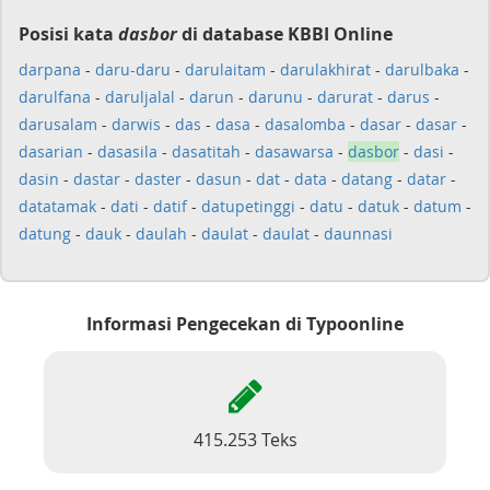
Posisi kata
dasbor
di database KBBI Online
darpana
-
daru-daru
-
darulaitam
-
darulakhirat
-
darulbaka
-
darulfana
-
daruljalal
-
darun
-
darunu
-
darurat
-
darus
-
darusalam
-
darwis
-
das
-
dasa
-
dasalomba
-
dasar
-
dasar
-
dasarian
-
dasasila
-
dasatitah
-
dasawarsa
-
dasbor
-
dasi
-
dasin
-
dastar
-
daster
-
dasun
-
dat
-
data
-
datang
-
datar
-
datatamak
-
dati
-
datif
-
datupetinggi
-
datu
-
datuk
-
datum
-
datung
-
dauk
-
daulah
-
daulat
-
daulat
-
daunnasi
Informasi Pengecekan di Typoonline
415.253 Teks