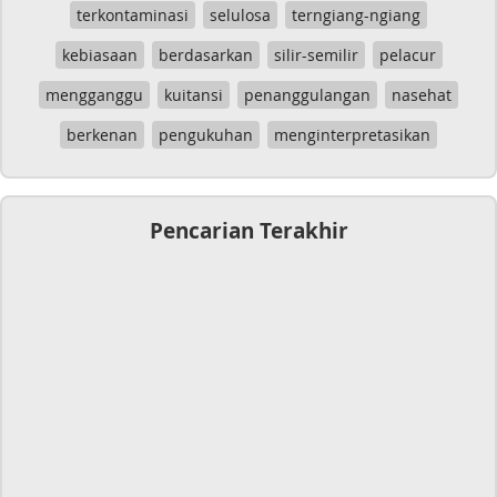
terkontaminasi
selulosa
terngiang-ngiang
kebiasaan
berdasarkan
silir-semilir
pelacur
mengganggu
kuitansi
penanggulangan
nasehat
berkenan
pengukuhan
menginterpretasikan
Pencarian Terakhir