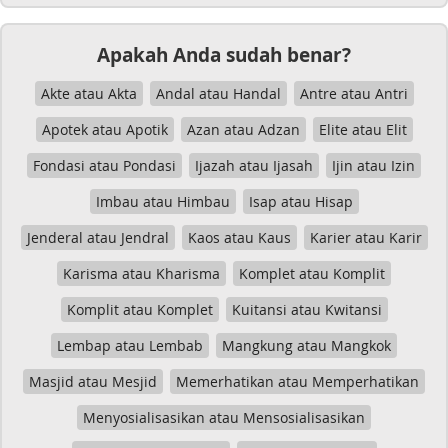
Apakah Anda sudah benar?
Akte atau Akta
Andal atau Handal
Antre atau Antri
Apotek atau Apotik
Azan atau Adzan
Elite atau Elit
Fondasi atau Pondasi
Ijazah atau Ijasah
Ijin atau Izin
Imbau atau Himbau
Isap atau Hisap
Jenderal atau Jendral
Kaos atau Kaus
Karier atau Karir
Karisma atau Kharisma
Komplet atau Komplit
Komplit atau Komplet
Kuitansi atau Kwitansi
Lembap atau Lembab
Mangkung atau Mangkok
Masjid atau Mesjid
Memerhatikan atau Memperhatikan
Menyosialisasikan atau Mensosialisasikan