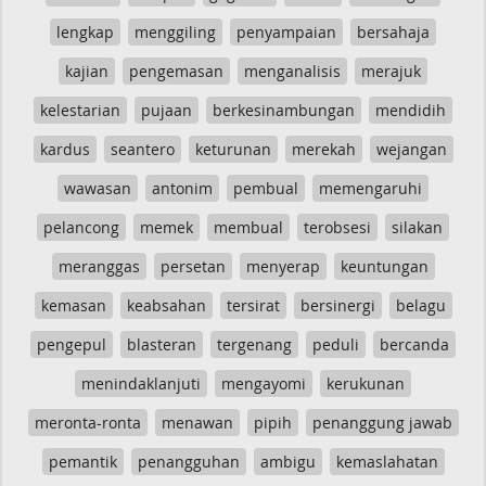
lengkap
menggiling
penyampaian
bersahaja
kajian
pengemasan
menganalisis
merajuk
kelestarian
pujaan
berkesinambungan
mendidih
kardus
seantero
keturunan
merekah
wejangan
wawasan
antonim
pembual
memengaruhi
pelancong
memek
membual
terobsesi
silakan
meranggas
persetan
menyerap
keuntungan
kemasan
keabsahan
tersirat
bersinergi
belagu
pengepul
blasteran
tergenang
peduli
bercanda
menindaklanjuti
mengayomi
kerukunan
meronta-ronta
menawan
pipih
penanggung jawab
pemantik
penangguhan
ambigu
kemaslahatan