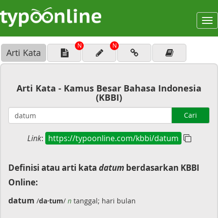
To
na
N
N
Arti Kata
Arti Kata - Kamus Besar Bahasa Indonesia
(KBBI)
Cari
Link
:
https://typoonline.com/kbbi/datum
Definisi atau arti kata
datum
berdasarkan KBBI
Online:
datum
/
da·tum
/
n
tanggal; hari bulan