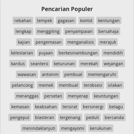
Pencarian Populer
rebahan
tempek
gagasan
kontol
kentungan
lengkap
menggiling
penyampaian
bersahaja
kajian
pengemasan
menganalisis
merajuk
kelestarian
pujaan
berkesinambungan
mendidih
kardus
seantero
keturunan
merekah
wejangan
wawasan
antonim
pembual
memengaruhi
pelancong
memek
membual
terobsesi
silakan
meranggas
persetan
menyerap
keuntungan
kemasan
keabsahan
tersirat
bersinergi
belagu
pengepul
blasteran
tergenang
peduli
bercanda
menindaklanjuti
mengayomi
kerukunan