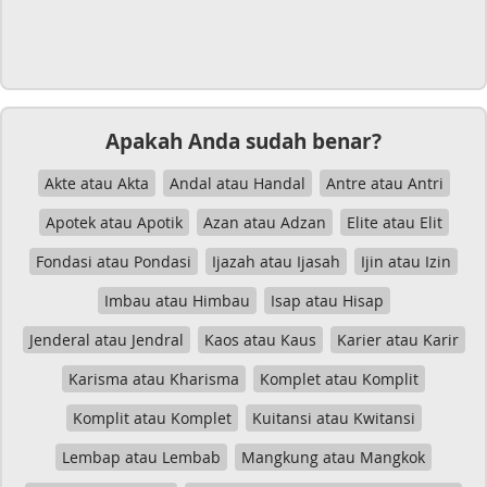
Apakah Anda sudah benar?
Akte atau Akta
Andal atau Handal
Antre atau Antri
Apotek atau Apotik
Azan atau Adzan
Elite atau Elit
Fondasi atau Pondasi
Ijazah atau Ijasah
Ijin atau Izin
Imbau atau Himbau
Isap atau Hisap
Jenderal atau Jendral
Kaos atau Kaus
Karier atau Karir
Karisma atau Kharisma
Komplet atau Komplit
Komplit atau Komplet
Kuitansi atau Kwitansi
Lembap atau Lembab
Mangkung atau Mangkok