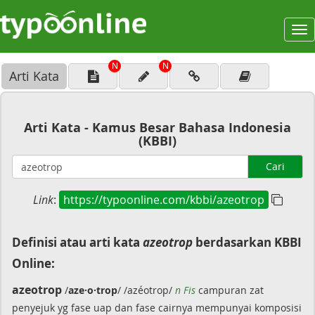
To
na
N
N
Arti Kata
Arti Kata - Kamus Besar Bahasa Indonesia
(KBBI)
Cari
Link
:
https://typoonline.com/kbbi/azeotrop
Definisi atau arti kata
azeotrop
berdasarkan KBBI
Online:
azeotrop
/
aze·o·trop
/ /azéotrop/
n Fis
campuran zat
penyejuk yg fase uap dan fase cairnya mempunyai komposisi