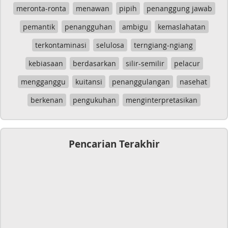
meronta-ronta
menawan
pipih
penanggung jawab
pemantik
penangguhan
ambigu
kemaslahatan
terkontaminasi
selulosa
terngiang-ngiang
kebiasaan
berdasarkan
silir-semilir
pelacur
mengganggu
kuitansi
penanggulangan
nasehat
berkenan
pengukuhan
menginterpretasikan
Pencarian Terakhir