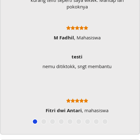
kurang teliti seperti saya wkwk. Mantap lah
pokoknya
M Fadhil
, Mahasiswa
testi
nemu ditiktokk, sngt membantu
Fitri dwi Antari
, mahasiswa