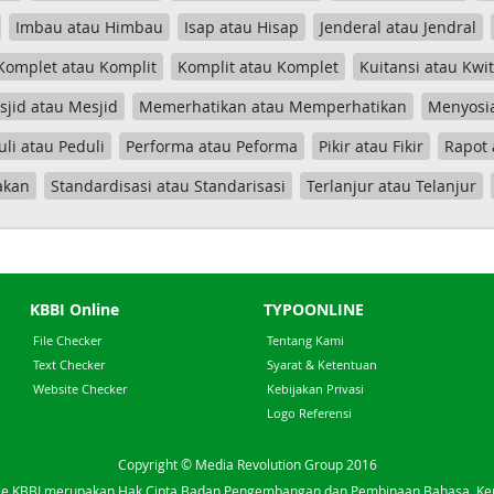
Imbau atau Himbau
Isap atau Hisap
Jenderal atau Jendral
Komplet atau Komplit
Komplit atau Komplet
Kuitansi atau Kwi
jid atau Mesjid
Memerhatikan atau Memperhatikan
Menyosia
uli atau Peduli
Performa atau Peforma
Pikir atau Fikir
Rapot 
akan
Standardisasi atau Standarisasi
Terlanjur atau Telanjur
KBBI Online
TYPOONLINE
File Checker
Tentang Kami
Text Checker
Syarat & Ketentuan
Website Checker
Kebijakan Privasi
Logo Referensi
Copyright © Media Revolution Group 2016
e KBBI merupakan Hak Cipta Badan Pengembangan dan Pembinaan Bahasa, K