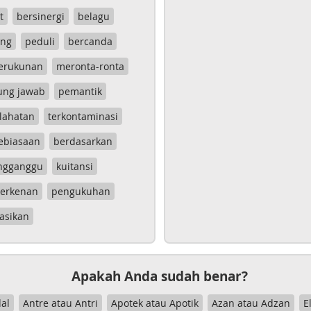
t
bersinergi
belagu
ang
peduli
bercanda
erukunan
meronta-ronta
ung jawab
pemantik
lahatan
terkontaminasi
ebiasaan
berdasarkan
ngganggu
kuitansi
erkenan
pengukuhan
asikan
Apakah Anda sudah benar?
al
Antre atau Antri
Apotek atau Apotik
Azan atau Adzan
E