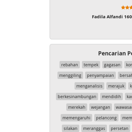
Fadila Alfandi 16
Pencarian P
rebahan
tempek
gagasan
ko
menggiling
penyampaian
bersa
menganalisis
merajuk
k
berkesinambungan
mendidih
ka
merekah
wejangan
wawasa
memengaruhi
pelancong
mem
silakan
meranggas
persetan