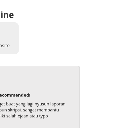
line
bsite
ecommended!
t buat yang lagi nyusun laporan
upun skripsi. sangat membantu
i salah ejaan atau typo