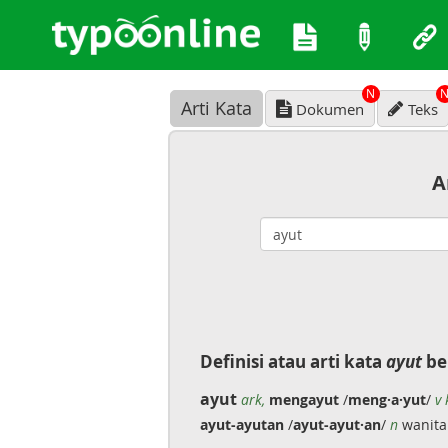
N
Arti Kata
Dokumen
Teks
A
Definisi atau arti kata
ayut
be
ayut
ark,
mengayut
/
meng·a·yut
/
v 
ayut-ayutan
/
ayut-ayut·an
/
n
wanita 