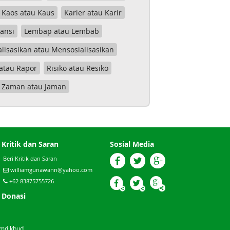
Kaos atau Kaus
Karier atau Karir
tansi
Lembap atau Lembab
lisasikan atau Mensosialisasikan
atau Rapor
Risiko atau Resiko
Zaman atau Jaman
Kritik dan Saran
Sosial Media
Beri Kritik dan Saran
williamgunawann@yahoo.com
+62 83875755726
Donasi
emdikbud