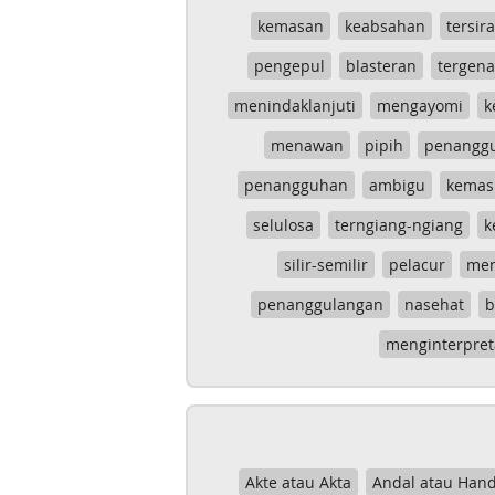
kemasan
keabsahan
tersira
pengepul
blasteran
tergen
menindaklanjuti
mengayomi
k
menawan
pipih
penangg
penangguhan
ambigu
kemas
selulosa
terngiang-ngiang
k
silir-semilir
pelacur
me
penanggulangan
nasehat
b
menginterpret
Akte atau Akta
Andal atau Hand