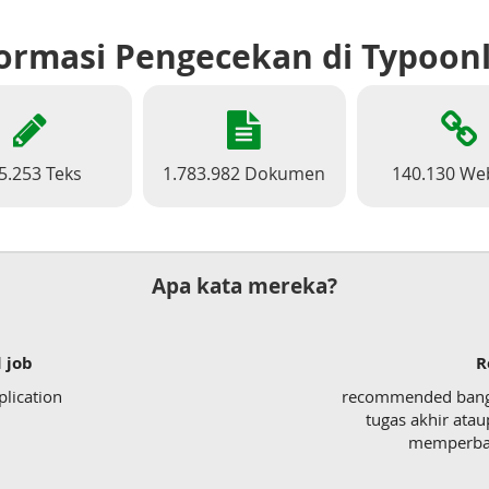
ormasi Pengecekan di Typoon
5.253 Teks
1.783.982 Dokumen
140.130 We
Apa kata mereka?
 job
R
plication
recommended bange
tugas akhir ata
memperbaik