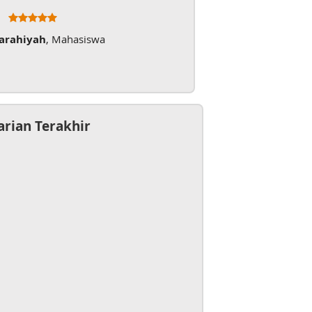
Farahiyah
, Mahasiswa
arian Terakhir