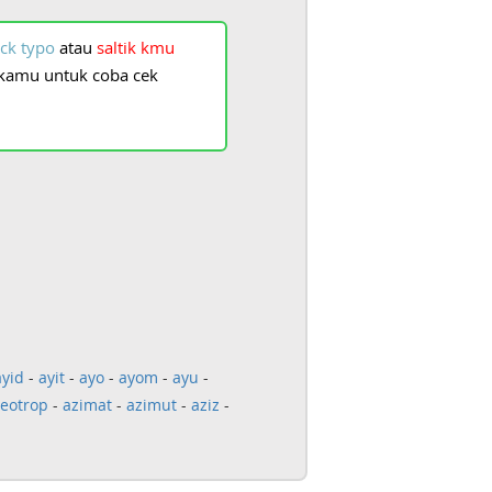
ck
typo
atau
saltik
kmu
kamu
untuk
coba
cek
ayid
-
ayit
-
ayo
-
ayom
-
ayu
-
eotrop
-
azimat
-
azimut
-
aziz
-