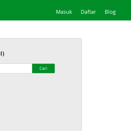
(current)
(current)
(curre
Masuk
Daftar
Blog
I)
Cari