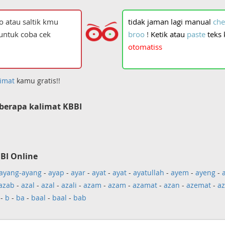
tidak
jaman
lagi
manual
che
broo
!
Ketik
atau
paste
teks
otomatiss
imat
kamu gratis!!
berapa kalimat KBBI
BI Online
ayang-ayang
-
ayap
-
ayar
-
ayat
-
ayat
-
ayatullah
-
ayem
-
ayeng
-
azab
-
azal
-
azal
-
azali
-
azam
-
azam
-
azamat
-
azan
-
azemat
-
az
-
b
-
ba
-
baal
-
baal
-
bab