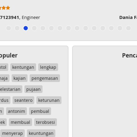
07123941
, Engineer
Dania 
opuler
Penc
ntol
kentungan
lengkap
haja
kajian
pengemasan
elestarian
pujaan
rdus
seantero
keturunan
n
antonim
pembual
ek
membual
terobsesi
menyerap
keuntungan