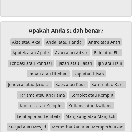
Apakah Anda sudah benar?
Akte atau Akta
Andal atau Handal
Antre atau Antri
Apotek atau Apotik
Azan atau Adzan
Elite atau Elit
Fondasi atau Pondasi
Ijazah atau Ijasah
Ijin atau Izin
Imbau atau Himbau
Isap atau Hisap
Jenderal atau Jendral
Kaos atau Kaus
Karier atau Karir
Karisma atau Kharisma
Komplet atau Komplit
Komplit atau Komplet
Kuitansi atau Kwitansi
Lembap atau Lembab
Mangkung atau Mangkok
Masjid atau Mesjid
Memerhatikan atau Memperhatikan