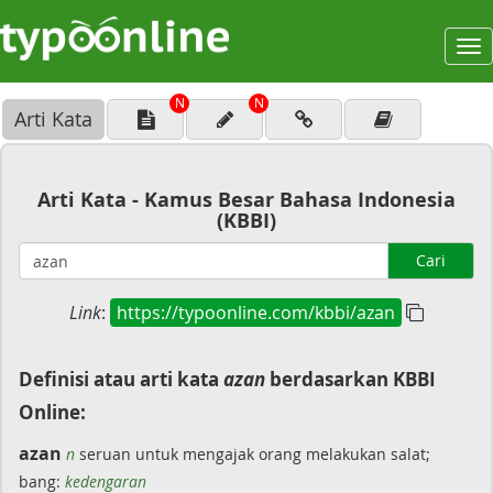
To
na
N
N
Arti Kata
Arti Kata - Kamus Besar Bahasa Indonesia
(KBBI)
Cari
Link
:
https://typoonline.com/kbbi/azan
Definisi atau arti kata
azan
berdasarkan KBBI
Online:
azan
n
seruan untuk mengajak orang melakukan salat;
bang:
kedengaran