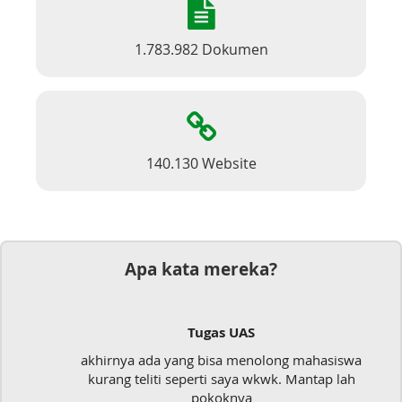
1.783.982 Dokumen
140.130 Website
Apa kata mereka?
S
Dokumen
enolong mahasiswa
Mudah sekali, tinggal kirim d
a wkwk. Mantap lah
langsung jadi
a