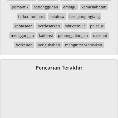
pemantik
penangguhan
ambigu
kemaslahatan
terkontaminasi
selulosa
terngiang-ngiang
kebiasaan
berdasarkan
silir-semilir
pelacur
mengganggu
kuitansi
penanggulangan
nasehat
berkenan
pengukuhan
menginterpretasikan
Pencarian Terakhir