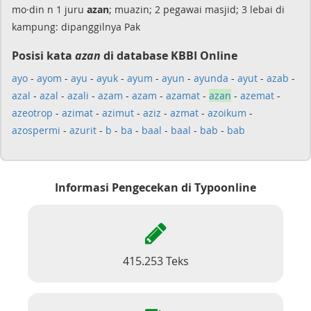
mo·din n 1 juru
azan
; muazin; 2 pegawai masjid; 3 lebai di
kampung: dipanggilnya Pak
Posisi kata
azan
di database KBBI Online
ayo
-
ayom
-
ayu
-
ayuk
-
ayum
-
ayun
-
ayunda
-
ayut
-
azab
-
azal
-
azal
-
azali
-
azam
-
azam
-
azamat
-
azan
-
azemat
-
azeotrop
-
azimat
-
azimut
-
aziz
-
azmat
-
azoikum
-
azospermi
-
azurit
-
b
-
ba
-
baal
-
baal
-
bab
-
bab
Informasi Pengecekan di Typoonline
415.253 Teks