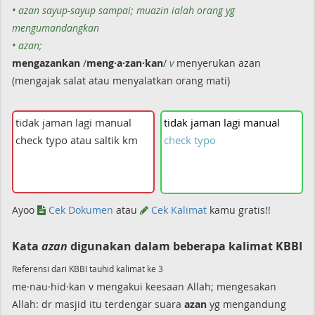
• azan sayup-sayup sampai; muazin ialah orang yg
mengumandangkan
• azan;
mengazankan
/
meng·a·zan·kan
/
v
menyerukan azan
(mengajak salat atau menyalatkan orang mati)
tidak
jaman
lagi
manual
check
typo
Ayoo
Cek Dokumen
atau
Cek Kalimat
kamu gratis!!
Kata
azan
digunakan dalam beberapa kalimat KBBI
Referensi dari KBBI tauhid kalimat ke 3
me·nau·hid·kan v mengakui keesaan Allah; mengesakan
Allah: dr masjid itu terdengar suara
azan
yg mengandung