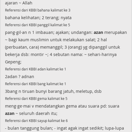
ajaran ~ Allah
Referensi dari KBBI bahana kalimat ke 3
bahana kelihatan; 2 terang; nyata
Referensi dari KBBI panggil kalimat ke 5
pang·gil·an n 1 imbauan; ajakan; undangan:
azan
merupakan
~ bagi kaum muslimin untuk melakukan salat; 2 hal
(perbuatan, cara) memanggil; 3 (orang) yg dipanggil untuk
bekerja dsb: montir ~; 4 sebutan nama: ~ sehari-harinya
Gepeng;
Referensi dari KBBI adan kalimat ke 1
2adan ? adnan
Referensi dari KBBI bang kalimat ke 1
3bang n tiruan bunyi barang jatuh, meletup, dsb
Referensi dari KBBI gema kalimat ke 5
meng·ge·mai v mendatangkan gema atau suara pd: suara
azan
~ seluruh daerah itu;
Referensi dari KBBI sayup kalimat ke 6
- bulan tanggung bulan; - ingat agak ingat sedikit; lupa-lupa