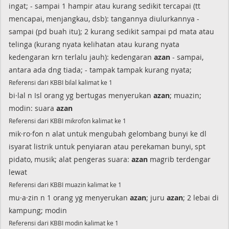
ingat; - sampai 1 hampir atau kurang sedikit tercapai (tt
mencapai, menjangkau, dsb): tangannya diulurkannya -
sampai (pd buah itu); 2 kurang sedikit sampai pd mata atau
telinga (kurang nyata kelihatan atau kurang nyata
kedengaran krn terlalu jauh): kedengaran
azan
- sampai,
antara ada dng tiada; - tampak tampak kurang nyata;
Referensi dari KBBI bilal kalimat ke 1
bi·lal n Isl orang yg bertugas menyerukan
azan
; muazin;
modin: suara
azan
Referensi dari KBBI mikrofon kalimat ke 1
mik·ro·fon n alat untuk mengubah gelombang bunyi ke dl
isyarat listrik untuk penyiaran atau perekaman bunyi, spt
pidato, musik; alat pengeras suara:
azan
magrib terdengar
lewat
Referensi dari KBBI muazin kalimat ke 1
mu·a·zin n 1 orang yg menyerukan
azan
; juru
azan
; 2 lebai di
kampung; modin
Referensi dari KBBI modin kalimat ke 1