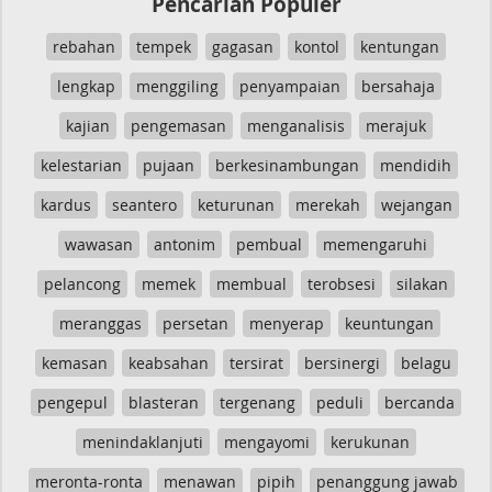
Pencarian Populer
rebahan
tempek
gagasan
kontol
kentungan
lengkap
menggiling
penyampaian
bersahaja
kajian
pengemasan
menganalisis
merajuk
kelestarian
pujaan
berkesinambungan
mendidih
kardus
seantero
keturunan
merekah
wejangan
wawasan
antonim
pembual
memengaruhi
pelancong
memek
membual
terobsesi
silakan
meranggas
persetan
menyerap
keuntungan
kemasan
keabsahan
tersirat
bersinergi
belagu
pengepul
blasteran
tergenang
peduli
bercanda
menindaklanjuti
mengayomi
kerukunan
meronta-ronta
menawan
pipih
penanggung jawab