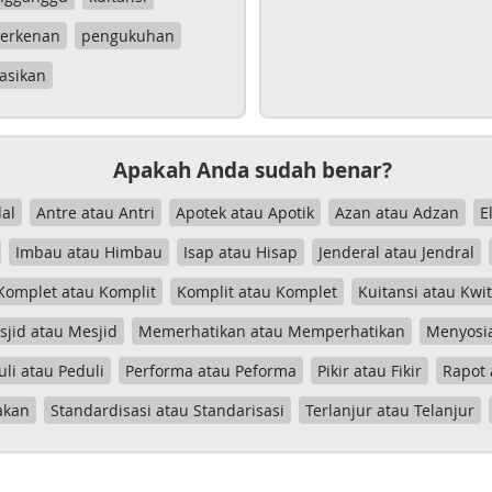
erkenan
pengukuhan
asikan
Apakah Anda sudah benar?
al
Antre atau Antri
Apotek atau Apotik
Azan atau Adzan
E
Imbau atau Himbau
Isap atau Hisap
Jenderal atau Jendral
Komplet atau Komplit
Komplit atau Komplet
Kuitansi atau Kwi
jid atau Mesjid
Memerhatikan atau Memperhatikan
Menyosia
uli atau Peduli
Performa atau Peforma
Pikir atau Fikir
Rapot 
akan
Standardisasi atau Standarisasi
Terlanjur atau Telanjur