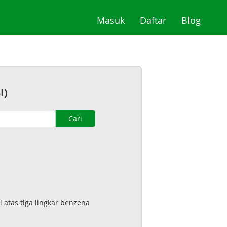
(current)
(current)
(curre
Masuk
Daftar
Blog
I)
Cari
i atas tiga lingkar benzena