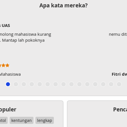
Apa kata mereka?
s UAS
enolong mahasiswa kurang
nemu dit
wk. Mantap lah pokoknya
 Mahasiswa
Fitri d
opuler
Penc
ntol
kentungan
lengkap