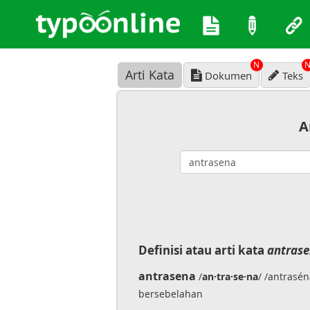
N
Arti Kata
Dokumen
Teks
A
Definisi atau arti kata
antras
antrasena
/
an·tra·se·na
/ /antrasé
bersebelahan