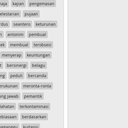
haja
kajian
pengemasan
elestarian
pujaan
rdus
seantero
keturunan
n
antonim
pembual
ek
membual
terobsesi
menyerap
keuntungan
t
bersinergi
belagu
ang
peduli
bercanda
erukunan
meronta-ronta
ung jawab
pemantik
lahatan
terkontaminasi
ebiasaan
berdasarkan
ngganggu
kuitansi