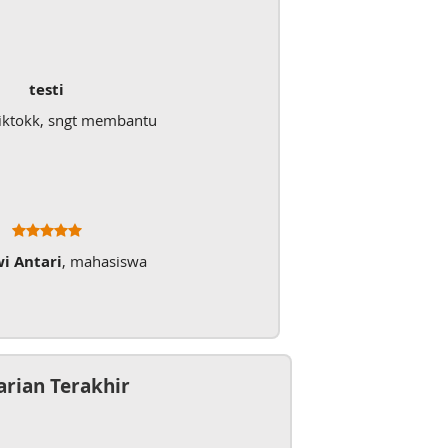
testi
iktokk, sngt membantu
wi Antari
, mahasiswa
arian Terakhir