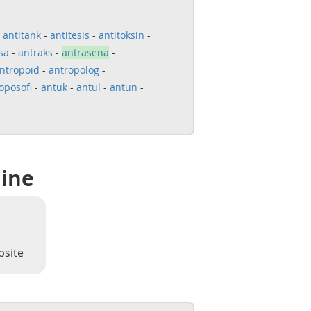
-
antitank
-
antitesis
-
antitoksin
-
sa
-
antraks
-
antrasena
-
ntropoid
-
antropolog
-
oposofi
-
antuk
-
antul
-
antun
-
line
bsite