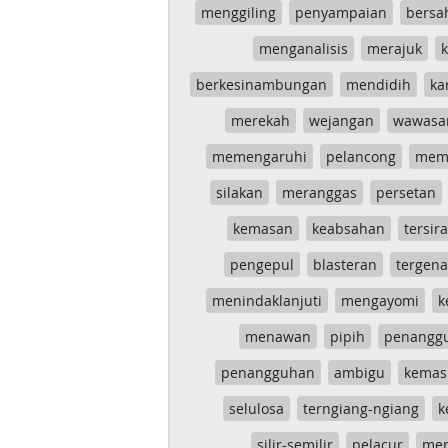
menggiling
penyampaian
bersa
menganalisis
merajuk
k
berkesinambungan
mendidih
ka
merekah
wejangan
wawasa
memengaruhi
pelancong
mem
silakan
meranggas
persetan
kemasan
keabsahan
tersira
pengepul
blasteran
tergen
menindaklanjuti
mengayomi
k
menawan
pipih
penangg
penangguhan
ambigu
kemas
selulosa
terngiang-ngiang
k
silir-semilir
pelacur
me