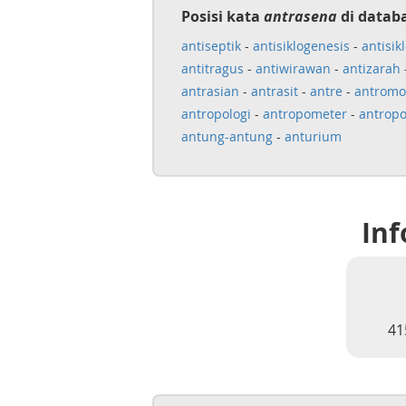
Posisi kata
antrasena
di datab
antiseptik
-
antisiklogenesis
-
antisik
antitragus
-
antiwirawan
-
antizarah
antrasian
-
antrasit
-
antre
-
antromor
antropologi
-
antropometer
-
antrop
antung-antung
-
anturium
Inf
41