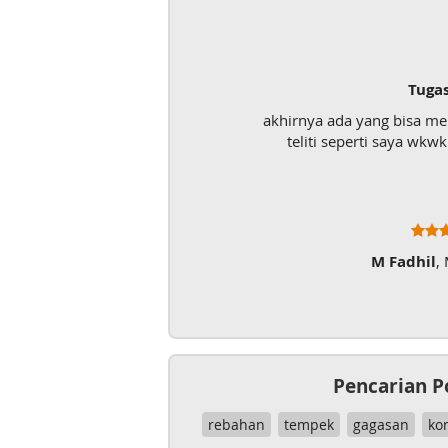
Tuga
akhirnya ada yang bisa m
teliti seperti saya wk
M Fadhil
,
Pencarian P
rebahan
tempek
gagasan
ko