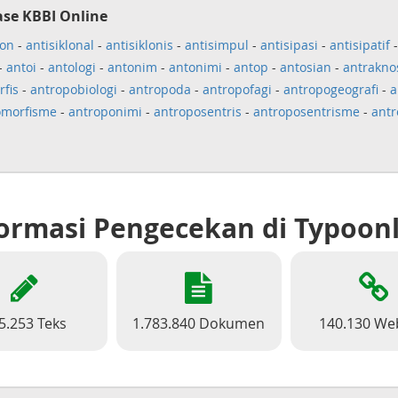
ase KBBI Online
lon
-
antisiklonal
-
antisiklonis
-
antisimpul
-
antisipasi
-
antisipatif
-
antoi
-
antologi
-
antonim
-
antonimi
-
antop
-
antosian
-
antrakno
fis
-
antropobiologi
-
antropoda
-
antropofagi
-
antropogeografi
-
a
omorfisme
-
antroponimi
-
antroposentris
-
antroposentrisme
-
antr
ormasi Pengecekan di Typoon
5.253 Teks
1.783.840 Dokumen
140.130 We