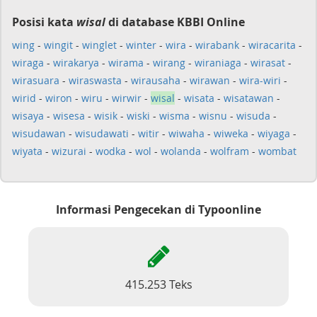
Posisi kata
wisal
di database KBBI Online
wing
-
wingit
-
winglet
-
winter
-
wira
-
wirabank
-
wiracarita
-
wiraga
-
wirakarya
-
wirama
-
wirang
-
wiraniaga
-
wirasat
-
wirasuara
-
wiraswasta
-
wirausaha
-
wirawan
-
wira-wiri
-
wirid
-
wiron
-
wiru
-
wirwir
-
wisal
-
wisata
-
wisatawan
-
wisaya
-
wisesa
-
wisik
-
wiski
-
wisma
-
wisnu
-
wisuda
-
wisudawan
-
wisudawati
-
witir
-
wiwaha
-
wiweka
-
wiyaga
-
wiyata
-
wizurai
-
wodka
-
wol
-
wolanda
-
wolfram
-
wombat
Informasi Pengecekan di Typoonline
415.253 Teks