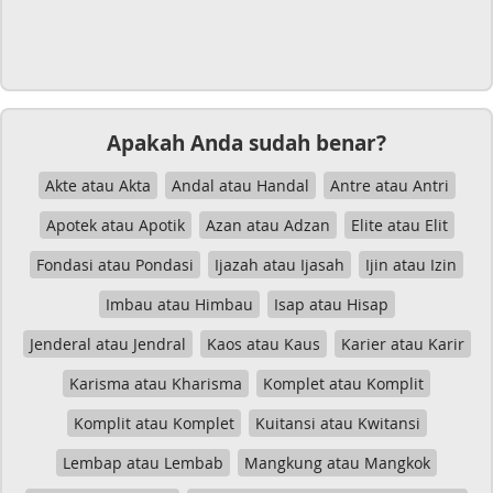
Apakah Anda sudah benar?
Akte atau Akta
Andal atau Handal
Antre atau Antri
Apotek atau Apotik
Azan atau Adzan
Elite atau Elit
Fondasi atau Pondasi
Ijazah atau Ijasah
Ijin atau Izin
Imbau atau Himbau
Isap atau Hisap
Jenderal atau Jendral
Kaos atau Kaus
Karier atau Karir
Karisma atau Kharisma
Komplet atau Komplit
Komplit atau Komplet
Kuitansi atau Kwitansi
Lembap atau Lembab
Mangkung atau Mangkok