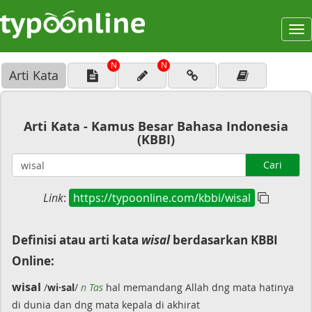
To
na
N
N
Arti Kata
Arti Kata - Kamus Besar Bahasa Indonesia
(KBBI)
Cari
Link
:
https://typoonline.com/kbbi/wisal
Definisi atau arti kata
wisal
berdasarkan KBBI
Online:
wisal
/
wi·sal
/
n Tas
hal memandang Allah dng mata hatinya
di dunia dan dng mata kepala di akhirat