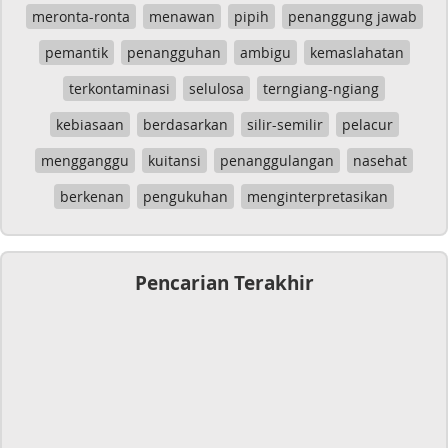
meronta-ronta
menawan
pipih
penanggung jawab
pemantik
penangguhan
ambigu
kemaslahatan
terkontaminasi
selulosa
terngiang-ngiang
kebiasaan
berdasarkan
silir-semilir
pelacur
mengganggu
kuitansi
penanggulangan
nasehat
berkenan
pengukuhan
menginterpretasikan
Pencarian Terakhir