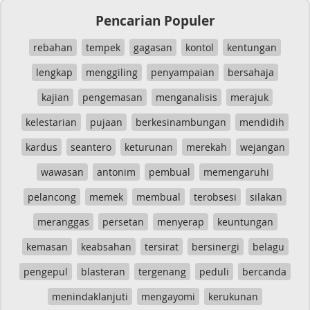
Pencarian Populer
rebahan
tempek
gagasan
kontol
kentungan
lengkap
menggiling
penyampaian
bersahaja
kajian
pengemasan
menganalisis
merajuk
kelestarian
pujaan
berkesinambungan
mendidih
kardus
seantero
keturunan
merekah
wejangan
wawasan
antonim
pembual
memengaruhi
pelancong
memek
membual
terobsesi
silakan
meranggas
persetan
menyerap
keuntungan
kemasan
keabsahan
tersirat
bersinergi
belagu
pengepul
blasteran
tergenang
peduli
bercanda
menindaklanjuti
mengayomi
kerukunan