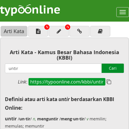
To
na
N
N
Arti Kata
Arti Kata - Kamus Besar Bahasa Indonesia
(KBBI)
Cari
Link
:
https://typoonline.com/kbbi/untir
Definisi atau arti kata
untir
berdasarkan KBBI
Online:
untir
/
un·tir
/
n,
menguntir
/
meng·un·tir
/
v
memilin;
memulas; memuntir