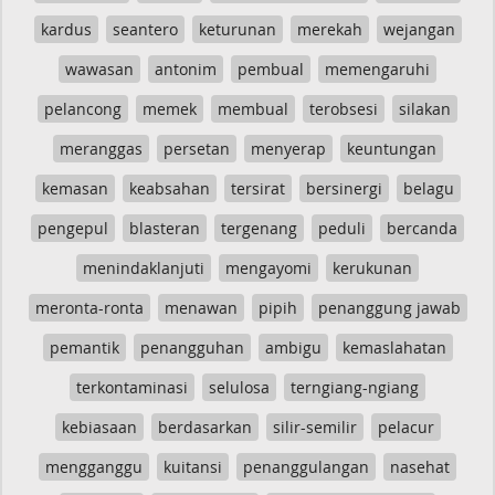
kardus
seantero
keturunan
merekah
wejangan
wawasan
antonim
pembual
memengaruhi
pelancong
memek
membual
terobsesi
silakan
meranggas
persetan
menyerap
keuntungan
kemasan
keabsahan
tersirat
bersinergi
belagu
pengepul
blasteran
tergenang
peduli
bercanda
menindaklanjuti
mengayomi
kerukunan
meronta-ronta
menawan
pipih
penanggung jawab
pemantik
penangguhan
ambigu
kemaslahatan
terkontaminasi
selulosa
terngiang-ngiang
kebiasaan
berdasarkan
silir-semilir
pelacur
mengganggu
kuitansi
penanggulangan
nasehat