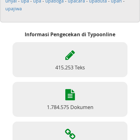
unyai
-
upa
-
upa
-
upaboga
-
upacara
-
upaduta
-
upah
-
upajiwa
Informasi Pengecekan di Typoonline
415.253 Teks
1.784.575 Dokumen