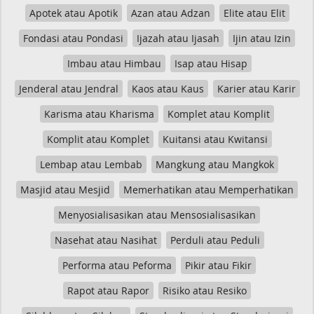
Apotek atau Apotik
Azan atau Adzan
Elite atau Elit
Fondasi atau Pondasi
Ijazah atau Ijasah
Ijin atau Izin
Imbau atau Himbau
Isap atau Hisap
Jenderal atau Jendral
Kaos atau Kaus
Karier atau Karir
Karisma atau Kharisma
Komplet atau Komplit
Komplit atau Komplet
Kuitansi atau Kwitansi
Lembap atau Lembab
Mangkung atau Mangkok
Masjid atau Mesjid
Memerhatikan atau Memperhatikan
Menyosialisasikan atau Mensosialisasikan
Nasehat atau Nasihat
Perduli atau Peduli
Performa atau Peforma
Pikir atau Fikir
Rapot atau Rapor
Risiko atau Resiko