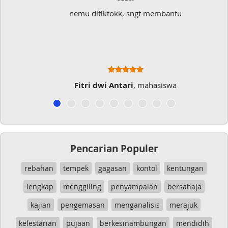
nemu ditiktokk, sngt membantu
S
Fitri dwi Antari
, mahasiswa
Pencarian Populer
rebahan
tempek
gagasan
kontol
kentungan
lengkap
menggiling
penyampaian
bersahaja
kajian
pengemasan
menganalisis
merajuk
kelestarian
pujaan
berkesinambungan
mendidih