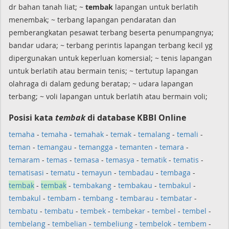
dr bahan tanah liat; ~
tembak
lapangan untuk berlatih
menembak; ~ terbang lapangan pendaratan dan
pemberangkatan pesawat terbang beserta penumpangnya;
bandar udara; ~ terbang perintis lapangan terbang kecil yg
dipergunakan untuk keperluan komersial; ~ tenis lapangan
untuk berlatih atau bermain tenis; ~ tertutup lapangan
olahraga di dalam gedung beratap; ~ udara lapangan
terbang; ~ voli lapangan untuk berlatih atau bermain voli;
Posisi kata
tembak
di database KBBI Online
temaha
-
temaha
-
temahak
-
temak
-
temalang
-
temali
-
teman
-
temangau
-
temangga
-
temanten
-
temara
-
temaram
-
temas
-
temasa
-
temasya
-
tematik
-
tematis
-
tematisasi
-
tematu
-
temayun
-
tembadau
-
tembaga
-
tembak
-
tembak
-
tembakang
-
tembakau
-
tembakul
-
tembakul
-
tembam
-
tembang
-
tembarau
-
tembatar
-
tembatu
-
tembatu
-
tembek
-
tembekar
-
tembel
-
tembel
-
tembelang
-
tembelian
-
tembeliung
-
tembelok
-
tembem
-