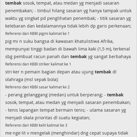
tembak
sosok, tempat, atau medan yg menjadi sasaran
penembakan; - timbul hilang sasaran yg hanya tampak untuk
waktu yg singkat pd penglihatan penembak; - titik sasaran yg
kelebaran dan kedalamannya tidak lebih dp garis perkenaan;
Referensi dari KBBI pigmi kalimat ke 1
pig·mi n suku bangsa di kawasan khatulistiwa Afrika,
mempunyai tinggi badan di bawah lima kaki (1,5 m), terkenal
sbg pembuat racun panah dan
tembak
yg sangat berbahaya
Referensi dari KBBI striker kalimat ke 1
stri·ker n pemain bagian depan atau ujung
tembak
dl
olahraga (msl sepak bola):
Referensi dari KBBI sasar kalimat ke 2
- perang gelanggang (medan) untuk berperang; -
tembak
sosok, tempat, atau medan yg menjadi sasaran penembakan;
- tenis lapangan tempat bermain tenis; - utama sasaran yg
menjadi skala prioritas dl suatu kegiatan;
Referensi dari KBBI kelit kalimat ke 3
me·nge·lit v mengelak (menghindar) dng cepat supaya tidak