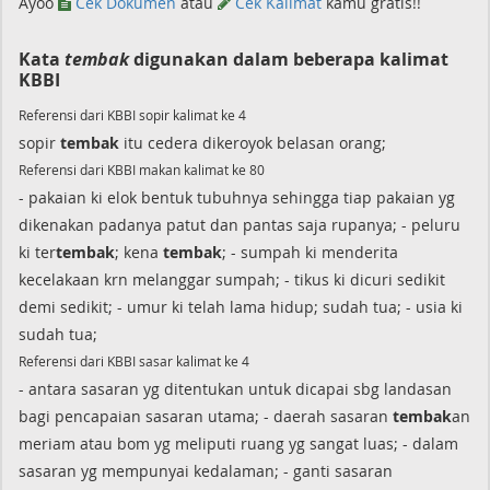
Ayoo
Cek Dokumen
atau
Cek Kalimat
kamu gratis!!
Kata
tembak
digunakan dalam beberapa kalimat
KBBI
Referensi dari KBBI sopir kalimat ke 4
sopir
tembak
itu cedera dikeroyok belasan orang;
Referensi dari KBBI makan kalimat ke 80
- pakaian ki elok bentuk tubuhnya sehingga tiap pakaian yg
dikenakan padanya patut dan pantas saja rupanya; - peluru
ki ter
tembak
; kena
tembak
; - sumpah ki menderita
kecelakaan krn melanggar sumpah; - tikus ki dicuri sedikit
demi sedikit; - umur ki telah lama hidup; sudah tua; - usia ki
sudah tua;
Referensi dari KBBI sasar kalimat ke 4
- antara sasaran yg ditentukan untuk dicapai sbg landasan
bagi pencapaian sasaran utama; - daerah sasaran
tembak
an
meriam atau bom yg meliputi ruang yg sangat luas; - dalam
sasaran yg mempunyai kedalaman; - ganti sasaran