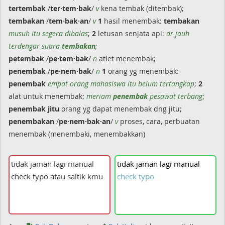
tertembak
/
ter·tem·bak
/
v
kena tembak (ditembak);
tembakan
/
tem·bak·an
/
v
1
hasil menembak:
tembakan
musuh itu segera dibalas
;
2
letusan senjata api:
dr jauh
terdengar suara
tembakan
;
petembak
/
pe·tem·bak
/
n
atlet menembak;
penembak
/
pe·nem·bak
/
n
1
orang yg menembak:
penembak
empat orang mahasiswa itu belum tertangkap
;
2
alat untuk menembak:
meriam
penembak
pesawat terbang
;
penembak
jitu
orang yg dapat menembak dng jitu;
penembakan
/
pe·nem·bak·an
/
v
proses, cara, perbuatan
menembak (menembaki, menembakkan)
tidak
jaman
lagi
manual
check
typo