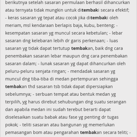
berikutnya setelah sasaran permulaan berhasil dihancurkan
atau ternyata tidak mungkin untuk di
tembak
i secara efektif;
- keras sasaran yg tepat atau cocok jika di
tembak
i oleh
meriam, msl kendaraan berlapis baja, kubu, benteng; -
kesempatan sasaran yg muncul secara kebetulan; - lebar
sasaran dng kelebaran lebih dr garis perkenaan; - luas
sasaran yg tidak dapat tertutup
tembak
an, baik dng cara
penembakan sasaran lebar maupun dng cara penembakan
sasaran dalam; - lunak sasaran yg dapat dihancurkan oleh
peluru-peluru senjata ringan; - mendadak sasaran yg
muncul dng tiba-tiba di medan pertempuran sehingga
tembak
an thd sasaran tsb tidak dapat dipersiapkan
sebelumnya; - serbuan tempat atau bentuk medan yg
terpilih, yg harus direbut sehubungan dng suatu serangan
dan apabila medan ini sudah terebut berarti dapat
diselesaikan suatu babak atau fase yg penting dr tugas
pokok; - teliti sasaran atau bangunan yg memerlukan
pemasangan bom atau pengarahan
tembak
an secara teliti; -