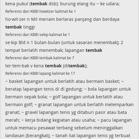
kena pukul (
tembak
dsb): burung elang itu ~ ke udara;
Referensi dari KBBI howitzer kalimat ke 1
ho·wit·zer n Mil meriam berlaras panjang dan berdaya
tembak
tinggi
Referensi dari KBBI sekip kalimat ke 1
se·kip Bld n 1 bulan-bulan (untuk sasaran menembak); 2
tempat berlatih menembak; lapangan
tembak
Referensi dari KBBI tembak kalimat ke 7
ter·tem·bak v kena
tembak
(di
tembak
);
Referensi dari KBBI lapang kalimat ke 17
~ basket lapangan untuk berlatih atau bermain basket; ~
beratap lapangan tenis di dl gedung; ~ bola lapangan untuk
bermain sepak bola; ~ golf lapangan untuk berlatih atau
bermain golf; ~ granat lapangan untuk berlatih melemparkan
granat; ~ gravel lapangan tenis yg ditaburi pasir atau bata
merah; ~ kerja bidang kegiatan atau usaha; ~ pacu lapangan
untuk memacu pesawat terbang sebelum meninggalkan
landasan (berangkat); ~ tanah liat lapangan tenis yg terbuat