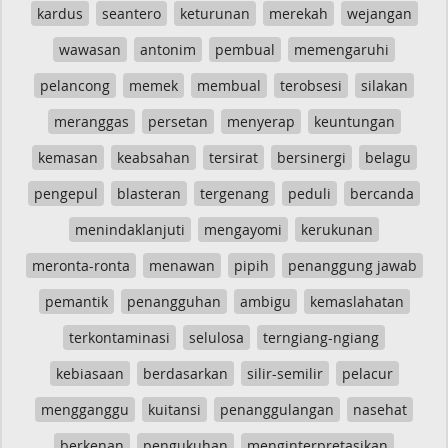
kardus
seantero
keturunan
merekah
wejangan
wawasan
antonim
pembual
memengaruhi
pelancong
memek
membual
terobsesi
silakan
meranggas
persetan
menyerap
keuntungan
kemasan
keabsahan
tersirat
bersinergi
belagu
pengepul
blasteran
tergenang
peduli
bercanda
menindaklanjuti
mengayomi
kerukunan
meronta-ronta
menawan
pipih
penanggung jawab
pemantik
penangguhan
ambigu
kemaslahatan
terkontaminasi
selulosa
terngiang-ngiang
kebiasaan
berdasarkan
silir-semilir
pelacur
mengganggu
kuitansi
penanggulangan
nasehat
berkenan
pengukuhan
menginterpretasikan