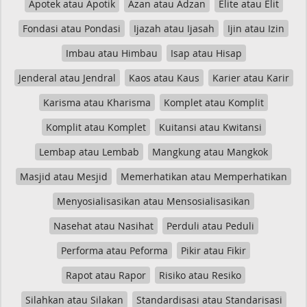
Apotek atau Apotik
Azan atau Adzan
Elite atau Elit
Fondasi atau Pondasi
Ijazah atau Ijasah
Ijin atau Izin
Imbau atau Himbau
Isap atau Hisap
Jenderal atau Jendral
Kaos atau Kaus
Karier atau Karir
Karisma atau Kharisma
Komplet atau Komplit
Komplit atau Komplet
Kuitansi atau Kwitansi
Lembap atau Lembab
Mangkung atau Mangkok
Masjid atau Mesjid
Memerhatikan atau Memperhatikan
Menyosialisasikan atau Mensosialisasikan
Nasehat atau Nasihat
Perduli atau Peduli
Performa atau Peforma
Pikir atau Fikir
Rapot atau Rapor
Risiko atau Resiko
Silahkan atau Silakan
Standardisasi atau Standarisasi