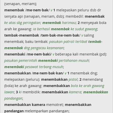
(senapan, meriam);
menembak
/
me·nem·bak
/
v
1
melepaskan peluru dsb dr
senjata api (senapan, meriam, dsb); membedil:
menembak
ke atas sbg peringatan;
menembak
harimau
;
2
menyepak bola
arah ke gawang:
ia berhasil
menembak
ke sudut gawang
;
tembak-menembak
/
tem·bak-me·nem·bak
/
v
saling
menembak; baku tembak:
pasukan patroli terlibat
tembak-
menembak
dng pengacau keamanan
;
menembaki
/
me·nem·baki
/
v
beberapa kali menembak (pd):
pasukan pemerintah
menembaki
pertahanan musuh;
menembaki
pesawat terbang musuh
;
menembakkan
/
me·nem·bak·kan
/
v
1
menembak dng;
melepaskan (peluru):
menembakkan
pistol
;
2
menendang
(bola) ke arah gawang:
menembakkan
bola ke arah gawang
lawan
;
3
ki
membidik:
menembakkan
kamera;
menembakkan
pandangan
;
menembakkan
kamera
memotret;
menembakkan
pandangan
melemparkan pandangan;