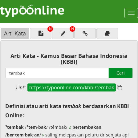
To
na
N
N
Arti Kata
Arti Kata - Kamus Besar Bahasa Indonesia
(KBBI)
Cari
Link
:
https://typoonline.com/kbbi/tembak
Definisi atau arti kata
tembak
berdasarkan KBBI
Online:
1
1
tembak
/
tem·bak
/ /témbak/
v,
bertembakan
/
ber·tem·bak·an
/
v
saling melepaskan peluru dr senjata api