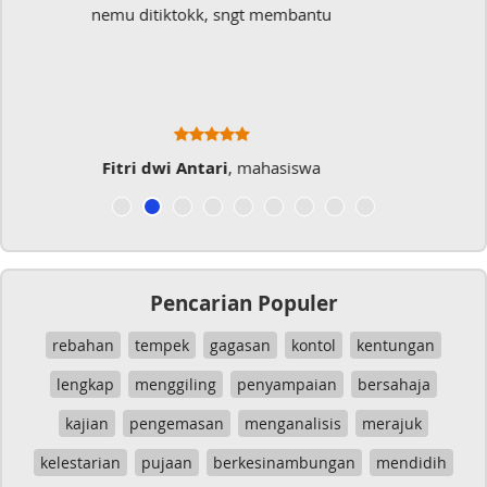
Sangat membantu buat type saya yang banyak
typo kalau menulis
Musicer Indo
Pencarian Populer
rebahan
tempek
gagasan
kontol
kentungan
lengkap
menggiling
penyampaian
bersahaja
kajian
pengemasan
menganalisis
merajuk
kelestarian
pujaan
berkesinambungan
mendidih